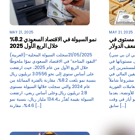
MAY 21, 2025
MAY 21, 2025
ى مستوى في
نمو السيولة في الاقتصاد السعودي 8.2%
ف الدولار
خلال الربع الأول 2025
(سي ان بي سي)-21/05/2025ارتفعت أسعار
(العربية)-21/05/2025سجلت السيولة المحلية
ى مستوياتها في
“النقود المتاحة” في الاقتصاد السعودي نموًا ملحوظًا
مستثمرين إلى
خلال الربع الأول من عام 2025، حيث ارتفعت
قين المالي في
على أساس سنوي إلى نحو 3.0556 تريليون ريال
شروعاً شاملاً
بنسبة نمو بلغت 8.2%، مقارنة بالفترة المماثلة من
املات الفورية
عام 2024 والتي سجلت خلالها السيولة مستوى
 3304.24 دولاراً للأونصة، بعدما
2.8 تريليون ريال.وعلى أساس ربعي، ارتفعت
 مستوى له منذ 12 مايو أيار في وقت
السيولة بقيمة تُقدَّر بـ134.4 مليار ريال، بنسبة نمو
سابق […]
4.6%، مقارنة […]