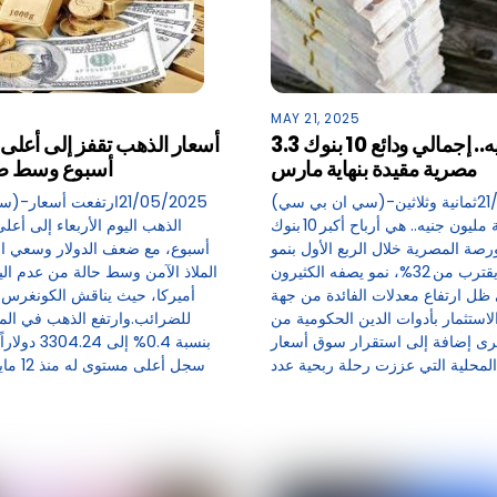
MAY 21, 2025
3.3 تريليون جنيه.. إجمالي ودائع 10 بنوك
أسعار الذهب تقفز إلى أعل
مصرية مقيدة بنهاية مارس
أسبوع وسط ضع
(سي ان بي سي)-21/05/2025ثمانية وثلاثين
مليار وثمانمائة مليون جنيه.. هي أرباح أكبر 10 بنوك
الذهب اليوم الأربعاء إلى أعل
صة المصرية خلال الربع الأول بنمو
أسبوع، مع ضعف الدولار وسعي ال
سنوي يقترب من 32%، نمو يصفه الكثيرون
الملاذ الآمن وسط حالة من عدم الي
 ظل ارتفاع معدلات الفائدة من جهة
أميركا، حيث يناقش الكونغرس م
استثمار بأدوات الدين الحكومية من
للضرائب.وارتفع الذهب في المع
رى إضافة إلى استقرار سوق أسعار
بنسبة 0.4% إلى
سجل أعلى