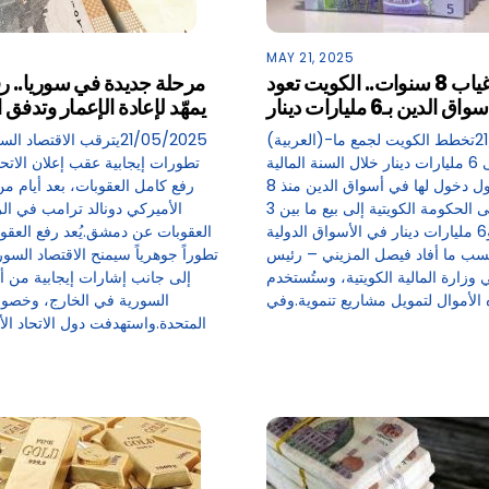
MAY 21, 2025
بعد غياب 8 سنوات.. الكويت تعود
مرحلة جديدة في سوريا.. رف
واق الدين بـ6 مليارات دينار
يمهّد لإعادة الإعمار وتدفق 
(العربية)-21/05/2025تخطط الكويت لجمع ما
يصل إلى 6 مليارات دينار خلال السنة المالية
تطورات إيجابية عقب إعلان الاتح
الحالية، في أول دخول لها في أسواق الدين منذ 8
رفع كامل العقوبات، بعد أيام من
أعوام.وتسعى الحكومة الكويتية إلى بيع ما بين 3
الأميركي دونالد ترامب في ا
مليارات و6 مليارات دينار في الأسواق الدولية
العقوبات عن دمشق.يُعد رفع العق
حسب ما أفاد فيصل المزيني – رئيس
تطوراً جوهرياً سيمنح الاقتصاد السو
 وزارة المالية الكويتية، وستُستخدم
إلى جانب إشارات إيجابية من أو
السورية في الخارج، وخصوصا
المتحدة.واستهدفت دول الاتحاد الأ