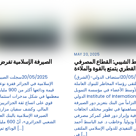
MAY 20, 2025
سط الشيبي: القطاع المصرفي
الصيرفة الإسلامية تفرض
لقطري يتمتع بالقوة والملاءة
(الشرق)-20/05/2025استضاف الدولي
تقى رؤساء المخاطر للبنوك العاملة
الإسلامية في الجزائر قفزة نوع
أوسط الأعضاء في مؤسسة التمويل
قيمة ودائعه
الدولي Institute of International Finance
معظمها في شكل مدخرات استثمار
لتزاماً من البنك بتعزيز دور الصيرفة
قوي على اتساع ثقة الجزائريين
مساهمتها في تطوير مختلف اتجاهات
المالي. وكشف سفيان مزار
فية وإبراز دور قطر كمركز مصرفي
الصيرفة الإسلامية بالبنك ا
 ودولياً. وخاطب د. عبد الباسط أحمد
الشعبي الج
 التنفيذي للدولي الإسلامي الملتقى
الودائع تم توجيهها لتمويل […]
في […]