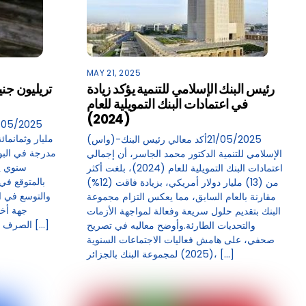
MAY 21, 2025
رئيس البنك الإسلامي للتنمية يؤكد زيادة
في اعتمادات البنك التمويلية للعام
(2024)
(واس)-21/05/2025أكد معالي رئيس البنك
مدرجة في البور
الإسلامي للتنمية الدكتور محمد الجاسر، أن إجمالي
اعتمادات البنك التمويلية للعام (2024)، بلغت أكثر
بالمتوقع في
من (13) مليار دولار أمريكي، بزيادة فاقت (12%)
والتوسع في ال
مقارنة بالعام السابق، مما يعكس التزام مجموعة
جهة أخ
البنك بتقديم حلول سريعة وفعالة لمواجهة الأزمات
الصرف المحلية التي عززت رحلة ربحية عدد […]
والتحديات الطارئة.وأوضح معاليه في تصريح
صحفي، على هامش فعاليات الاجتماعات السنوية
(2025) لمجموعة البنك بالجزائر، […]