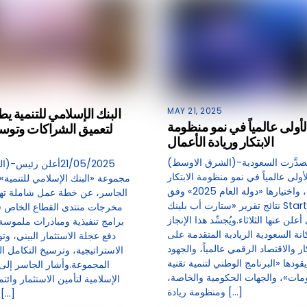
البنك الإسلامي للتنمية ي
MAY 21, 2025
لأولى عالمياً في نمو منظومة
لتعميق الشراكات وتوسيع
الابتكار وريادة الأعمال
(الشرق الاوسط)-21/05/2025تصدَّرت السعودية
لأولى عالمياً في نمو منظومة الابتكار
مجموعة «البنك الإسلامي للتنمية»،
وريادة الأعمال، واختيارها «دولة العام 2025» وفق
الجاسر، عن خطة عمل شاملة ته
نتائج تقرير «ستارت أب بلينك StartupBlink»
مخرجات منتدى القطاع الخاص في
علن عنها الثلاثاء.ويُجسِّد هذا الإنجاز
برامج تنفيذية ومبادرات ملموسة،
انة السعودية الريادية المتقدمة على
دفع عجلة الاستثمار البيني، و
ر والاقتصاد الرقمي عالمياً، والجهود
الاستراتيجية، وترسيخ التكامل ا
قودها «البرنامج الوطني لتنمية تقنية
المجموعة.وأشار الجاسر إلى
مات»، والجهات الحكومية والخاصة،
الإسلامية لتأمين الاستثمار وائت
ومنظومة ريادة […]
قدَّمت تغطيات […