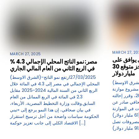
MARCH 27, 20
MARCH 27, 2025
 يوافق على
مصر: نمو الناتج المحلي الإجمالي 4.3 %
موازنة 2025 – 2026 بعجز متوقع 30
في الربع الثاني من العام المالي الجاري
مليار دولار
(الشرق الاوسط)-27/03/2025ارتفع نمو الناتج
(الشرق الاوسط)-27/03/2025وافق مجلس
المحلي الإجمالي في مصر إلى 4.3 في المائة خلال
 مشروع موازنة
الربع الثاني من السنة المالية 2024-2025 مقابل
العام المالي الجديد 2025 – 2026، وقرر إحالته
2.3 في المائة في الربع المماثل من العام
حافي صادر عن
السابق.وقالت وزارة التخطيط المصرية، الأربعاء،
ت في الموازنة
في بيان صحافي، إن هذا النمو يرجع إلى «تبني
الجديدة تُقدَّر بنحو 3.1 تريليون جنيه (61 مليار دولار)
الحكومة سياسات واضحة من أجل ترسيخ استقرار
لمائة، والمصروفات تصل
الاقتصاد الكلي إلى جانب تعزيز حوكمة […]