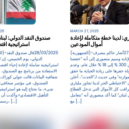
025
MARCH 27, 2025
: لدينا خطة متكاملة لإعادة
صندوق النقد الدولي: لبنا
أموال المودعين
استراتيجية اقت
(الجمهورية)-27/03/2025أ‌شار ‏حاكم مصرف
الإنابة وسيم منصوري إلى أنه “خفضنا
الدولي، يوم الخميس، إن لب
التضخم من 300 % إلى 18 % خلال عام، وعدم
استراتيجية شاملة لإعادة إحياء اقتص
ولة حفزها على زيادة الجباية ما حقق
الاستفادة من برنامج مع الصندوق، م
موازنة”.وفي حديث لـ”الحدث”، أعلن
شفافية البيانات.قالت جولي كوزاك، 
الاحتياطي الحر لدينا تجاوز ملياري
الصندوق، في مؤتمر صحافي: «
راقب كل الأموال التي تدخل القطاع
شيء، ما نحتاج إليه هو استراتيجي
بنان”.كما أكد منصوري أنه “نتعامل
التأهيل الاقتصادي».وأكدت أن
مع […]
رسمياً برنامجاً جديداً، […]