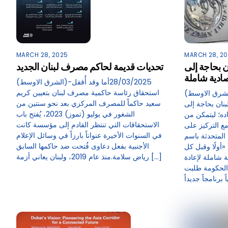
MARCH 28, 2025
MARCH 28, 2
ن بحاجة إلى
تحديات قديمة لحاكم مصرف لبنان الجديد
صادية شاملة
(الشرق الاوسط)-28/03/2025أما وقد أُقفل
استحقاق رئاسة حاكمية مصرف لبنان بتعيين كريم
(الشرق الاوسط)-28/03/2025قال صندوق النقد
سعيد حاكماً للمصرف المركزي بعد نحو سنتين من
نان بحاجة إلى
الشغور في يوليو (تموز) 2023، يُفتح باب
اده؛ ليتمكن من
الاستحقاقات التي تنتظر القادم إلى مؤسسة كانت
ع التركيز على
في السنوات الأخيرة عنواناً بارزاً في وسائل الإعلام
المتحدثة باسم
الأجنبية بفعل دعاوى فُتحت ضد حاكمها السابق
أولًا وقبل كل
رياض سلامة.منذ عام 2019، ولبنان يعاني أزمة […]
ة شاملة لإعادة
 الحكومة طلبت