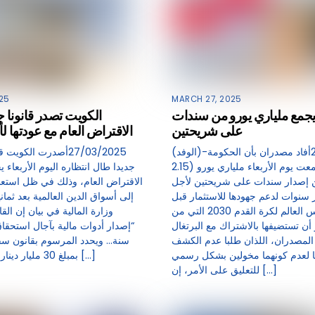
25
MARCH 27, 2025
جمع ملياري يورو من سندات
الكويت تصدر قانونا ج
على شريحتين
الاقتراض العام مع عودتها ل
(الوفد)-27/03/2025أفاد مصدران بأن الحكومة
المغربية جمعت يوم الأربعاء ملياري يورو (2.15
جديدا طال انتظاره اليوم الأربعاء ي
ن إصدار سندات على شريحتين لأجل
الاقتراض العام، وذلك في ظل استعداد
سنوات لدعم جهودها للاستثمار قبل
إلى أسواق الدين العالمية بعد ثمان
بطولة كأس العالم لكرة القدم 2030 التي من
وزارة المالية في بيان إن القا
أن تستضيفها بالاشتراك مع البرتغال
 المصدران، اللذان طلبا عدم الكشف
سنة… ويحدد المرسوم بقانون سق
ا لعدم كونهما مخولين بشكل رسمي
بمبلغ 30 مليار دينار كويتي (97.36 […]
للتعليق على الأمر، إن […]