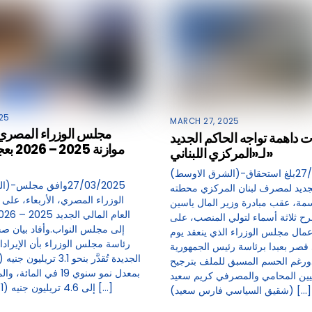
25
MARCH 27, 2025
مجلس الوزراء المصري
 داهمة تواجه الحاكم الجديد
لـ«المركزي اللبناني»
(الشرق الاوسط)-27/03/2025بلغ استحقاق
لجديد لمصرف لبنان المركزي محطته
الوزراء المصري، الأربعاء، على
سمة، عقب مبادرة وزير المال ياسين
رح ثلاثة أسماء لتولي المنصب، على
إلى مجلس النواب.وأفاد بيان ص
مال مجلس الوزراء الذي ينعقد يوم
رئاسة مجلس الوزراء بأن الإيرادا
صر بعبدا برئاسة رئيس الجمهورية
رغم الحسم المسبق للملف بترجيح
بمعدل نمو سنوي 19 في ا
ين المحامي والمصرفي كريم سعيد
إلى 4.6 تريليون جنيه (91.1 مليار دولار) […]
(شقيق السياسي فارس سعيد) […]