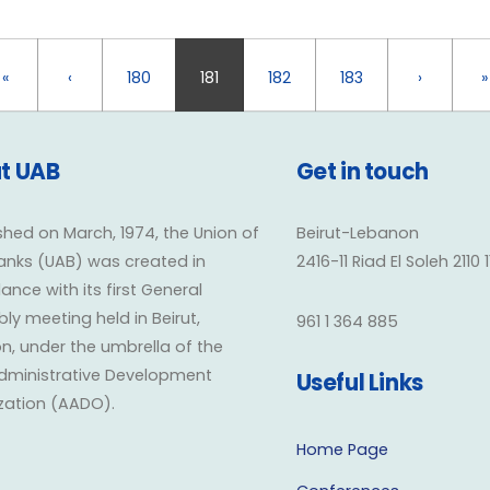
«
‹
180
181
182
183
›
»
t UAB
Get in touch
shed on March, 1974, the Union of
Beirut-Lebanon
anks (UAB) was created in
2416-11 Riad El Soleh 2110 
nce with its first General
y meeting held in Beirut,
961 1 364 885
n, under the umbrella of the
dministrative Development
Useful Links
zation (AADO).
Home Page