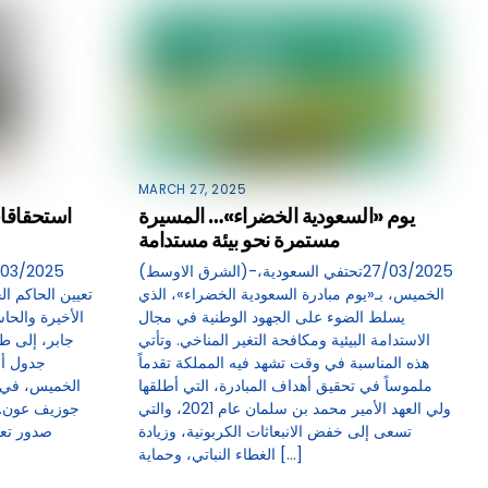
MARCH 27, 2025
يوم «السعودية الخضراء»… المسيرة
استحقاقات
مستمرة نحو بيئة مستدامة
(الشرق الاوسط)-27/03/2025تحتفي السعودية،
الخميس، بـ«يوم مبادرة السعودية الخضراء»، الذي
تعيين الحاكم ا
يسلط الضوء على الجهود الوطنية في مجال
الأخيرة والحا
الاستدامة البيئية ومكافحة التغير المناخي. وتأتي
جابر، إلى ط
هذه المناسبة في وقت تشهد فيه المملكة تقدماً
جدول أع
ملموساً في تحقيق أهداف المبادرة، التي أطلقها
الخميس، في ق
ولي العهد الأمير محمد بن سلمان عام 2021، والتي
جوزيف عون.و
تسعى إلى خفض الانبعاثات الكربونية، وزيادة
صدور تعي
الغطاء النباتي، وحماية […]