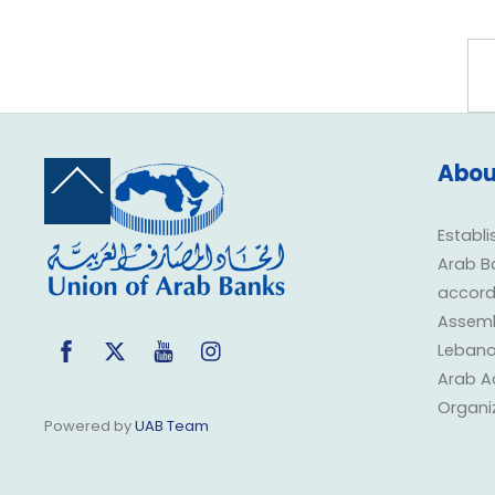
Abou
Back
To
Top
Establi
Arab B
accorda
Assembl
Facebook
Twitter
YouTube
Instagram
Lebano
Arab A
Organi
Powered by
UAB Team