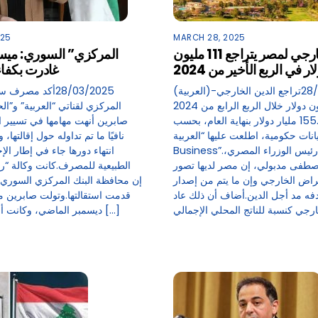
025
MARCH 28, 2025
الدين الخارجي لمصر يتراجع 111 مليون
ار في الربع الأخير من 2024
غادرت بكفاء
(العربية)-28/03/2025تراجع الدين الخارجي
لمصر 111 مليون دولار خلال الربع الرابع من 2024
المركزي لقناتي “العربية” و”ا
ليصل إلى 155.09 مليار دولار بنهاية العام، بحسب
صابرين أنهت مهامها في تسيير ال
انات حكومية، اطلعت عليها “العربية
نافيًا ما تم تداوله حول إقالتها، 
Business”.وقال رئيس الوزراء المصري،
انتهاء دورها جاء في إطار الإج
طفى مدبولي، إن مصر لديها تصور
الطبيعية للمصرف.كانت وكالة “رو
اض الخارجي وإن ما يتم من إصدار
إن محافظة البنك المركزي السوري 
فه مد أجل الدين.أضاف أن ذلك عاد
قدمت استقالتها.وتولت صابرين 
ديسمبر الماضي، وكانت أول امرأة تتولى […]