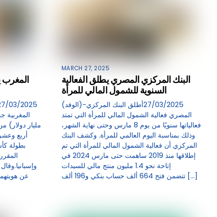
MARCH 27, 2025
البنك المركزي المصري يطلق الفعالية
المغرب ي
السنوية للشمول المالي للمرأة
(الوفد)-27/03/2025أطلق البنك المركزي
المصري فعالية الشمول المالي للمرأة التي تمتد
فعالياتها سنويًا من يوم 8 مارس وحتى نهاية الشهر،
مليار دولار) م
وذلك بمناسبة اليوم العالمي للمرأة. وكشف البنك
أربع وعشر 
المركزي أن فعالية الشمول المالي للمرأة التي تم
إطلاقها منذ 2019 ساهمت حتى مارس 2024 في
المقرر 
إتاحة نحو 1.4 مليون منتج مالي للسيدات
وإسبانيا.وقال
تتضمن فتح 664 ألف حساب بنكي و196 ألف […]
عن هويتهم