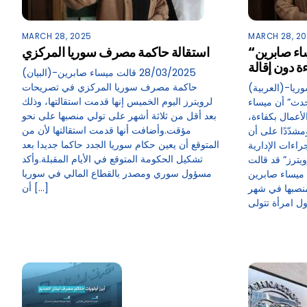
MARCH 28, 2025
MARCH 28, 2
“المركزي” السوري: ميساء صابرين
استقالة حاكمة مصرف سوريا المركزي
ة دون إقالة
(البيان)-28/03/2025 قالت ميساء صابرين
حاكمة مصرف سوريا المركزي في تصريحات
(العربية)-28/03/2025أكد مصرف سوريا
لرويترز اليوم الخميس إنها قدمت استقالتها، وذلك
لحدث” أن ميساء
بعد أقل من ثلاثة أشهر على تولي منصبها على نحو
أعمال بكفاءة،
مؤقت.وأضافت أنها قدمت استقالتها لأن من
ومشدّدًا على أن
المتوقع أن يعين حكام سوريا الجدد حاكما جديدا بعد
راءات الإدارية
تشكيل الحكومة المتوقع في الأيام المقبلة.وأكد
يترز” قد قالت
مسؤول سوري ومصدر بالقطاع المالي في سوريا
ميساء صابرين
أن […]
منصبها في شهر