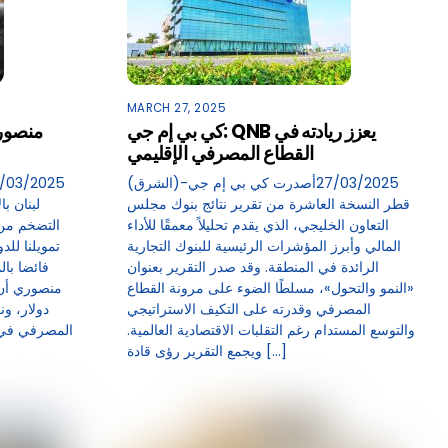
MARCH 27, 2025
كي بي إم جي: QNB يعزز ريادته في
منصوري
القطاع المصرفي الإقليمي
(الشرق)-27/03/2025أصدرت كي بي إم جي
قطر النسخة العاشرة من تقرير نتائج بنوك مجلس
لبنان ب
التعاون الخليجي، الذي يقدم تحليلاً معمقًا للأداء
المالي وأبرز المؤشرات الرئيسية للبنوك التجارية
تمويلنا للد
الرائدة في المنطقة. وقد صدر التقرير بعنوان
فائضا بال
«النمو والتحول»، مسلطًا الضوء على مرونة القطاع
منصوري أن “
المصرفي وقدرته على التكيف الاستراتيجي
دولار، ون
والتوسع المستدام رغم التقلبات الاقتصادية العالمية.
المصرفي في ل
ويجمع التقرير رؤى قادة […]