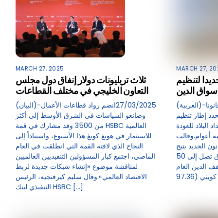
MARCH 27, 2025
MARCH 27, 20
ديدا لتنظيم
ثلاث تريليونات دولار إنفاق دول مجلس
أسواق الدين
التعاون الخليجي في مختلف القطاعات
(العربية)-27/03/2025أصدرت الكويت قانونا
(البيان)-27/03/2025انضم رواد قطاعات الأعمال
حدد إطار تنظيم
وصانعو السياسات في الشرق الأوسط إلى أكثر
 البلاد للعودة
من 3500 وفد مشارك في قمة HSBC العالمية
ية أعوام.وقالت
للاستثمار في هونغ كونغ هذا الأسبوع، واستناداً إلى
نون الجديد يتيح
النجاح الذي لاقته القمة التي انطلقت في العام
“إصدار أدوات مالية بآجال استحقاق تصل إلى 50
الماضي، اجتمع كبار المسؤولين التنفيذيين العالميين
ف الدين العام
لمناقشة موضوع «إنشاء شبكات جديدة لربط
الاقتصاد العالمي».وقال سليم كيرفنجيه، الرئيس
التنفيذي لبنك HSBC […]