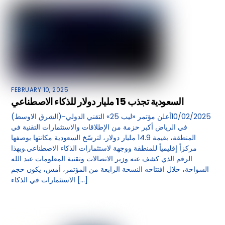
FEBRUARY 10, 2025
السعودية تجذب 15 مليار دولار للذكاء الاصطناعي
(الشرق الاوسط)-10/02/2025أعلن مؤتمر «ليب 25» التقني الدولي
في الرياض أكبر حزمة من الإطلاقات والاستثمارات التقنية في
المنطقة، بقيمة 14.9 مليار دولار، لترسّخ السعودية مكانتها بوصفها
مركزاً إقليمياً للمنطقة ووجهة لاستثمارات الذكاء الاصطناعي.وبهذا
الرقم الذي كشف عنه وزير الاتصالات وتقنية المعلومات عبد الله
السواحة، خلال افتتاحه النسخة الرابعة من المؤتمر، أمس، يكون حجم
الاستثمارات في الذكاء […]