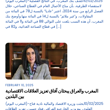
(المغرب اليوم)-10/02/2025كشف بنك المغرب، في النتائج الفصلية
لاستقصاء الظرفية، بأن مناخ الأعمال العام في القطاع الصناعي، خلال
الفصل الرابع من سنة 2024، اعتبر “عاديا” بالنسبة ل78 في المائة من
المقاولات، و”غير ملائم” بالنسبة ل14 في المائة منها.وأوضح بنك
المغرب، أن هذه النسب بلغت على التوالي 88 في المائة و11 في المائة
في قطاع الصناعة الغذائية، و82 في […]
FEBRUARY 10, 2025
المغرب والعراق يبحثان آفاق تعزيز العلاقات الاقتصادية
بين البلدين
(المغرب اليوم)-10/02/2025بحثت وزيرة الاقتصاد والمالية نادية فتاح
العلوي، مع وزير الخارجية العراقي فؤاد حسين، تعزيز العلاقات