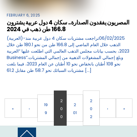
FEBRUARY 6, 2025
المصريون يفقدون الصدارة.. سكان 4 دول عربية يشترون
166.8 طن ذهب في 2024
(العربية)-06/02/2025تراجعت مشتريات سكان 4 دول عربية منذ
الذهب خلال العام الماضي إلى 166.8 طن من نحو 180.1 طن خلال
2023، بحسب بيانات مجلس الذهب العالمي التي اطلعت عليها “العربية
Business”.وبلغ إجمالي المشغولات الذهبية من إجمالي المشتريات
نحو 108 أطنان بانخفاض نحو 10 أطنان عن العام 2023، فيما بلغت
مشتريات السبائك نحو 58.7 طن مقابل 61.2 […]
2
2
19
2
«
‹
0
0
›
»
9
01
0
2