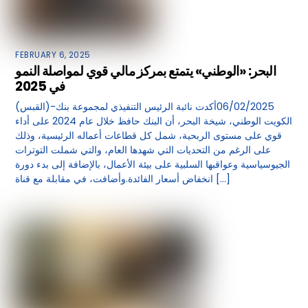
FEBRUARY 6, 2025
البحر: «الوطني» يتمتع بمركز مالي قوي لمواصلة النمو
في 2025
(القبس)-06/02/2025أكدت نائبة الرئيس التنفيذي لمجموعة بنك
الكويت الوطني، شيخة البحر، أن البنك حافظ خلال عام 2024 على أداء
قوي على مستوى الربحية، شمل كل قطاعات أعماله الرئيسية، وذلك
على الرغم من التحديات التي شهدها العام، والتي شملت التوترات
الجيوسياسية وعواقبها السلبية على بيئة الأعمال، بالإضافة إلى بدء دورة
انخفاض أسعار الفائدة.وأضافت، في مقابلة مع قناة […]