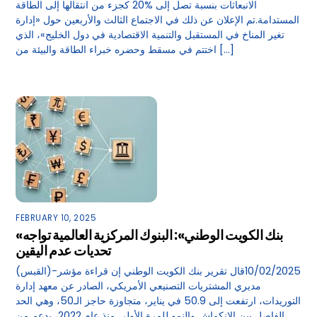
الانبعاثات بنسبة تصل إلى %20 كجزء من انتقالها إلى الطاقة
المستدامة.تم الإعلان عن ذلك في الاجتماع الثالث والأربعين حول «إدارة
تغير المناخ في المستقبل والتنمية الاقتصادية في دول الخليج»، الذي
اختتم في مسقط وحضره خبراء الطاقة والبيئة من […]
FEBRUARY 10, 2025
«بنك الكويت الوطني»: البنوك المركزية العالمية تواجه
تحديات عدم اليقين
(القبس)-10/02/2025قال تقرير بنك الكويت الوطني إن قراءة مؤشر
مديري المشتريات التصنيعي الأمريكي، الصادر عن معهد إدارة
التوريدات، ارتفعت إلى 50.9 في يناير، متجاوزة حاجز الـ50، وهي الحد
الفاصل بين الانكماش والنمو للمرة الأولى منذ عام 2022، بدعم من