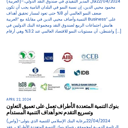
(العربية)-22/04/2024قال المدير التنفيذي في صندوق النقد الدولي،
محمود محيي الدين، إن نسبة النمو في البلدان النامية يجب أن تكون
ضعف النمو العالمي أي 8% حتى تعود لمسار تحقيق أهداف
التنمية.وأضاف محيي الدين في مقابلة مع “العربية Business” على
هامش اجتماعات الربيع لصندوق النقد ومجموعة البنك الدوليين في
واشنطن، أن مستويات النمو للاقتصاد العالمي عند 3.2% وهي أرقام […]
APRIL 22, 2024
بنوك التنمية المتعددة الأطراف تعمل على تعميق التعاون
وتسريع التقدم نحو أهداف التنمية المستدام
(واس)-22/04/2024برعاية البنك الإسلامي للتنمية الذي يتولى
الرئاسة الدورية لمجموعة رؤساء بنوك التنمية المتعددة الأطراف، عقد