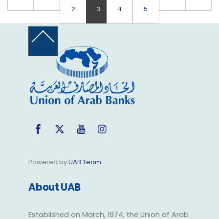
2
3
4
5
Back
To
Top
Facebook
Twitter
YouTube
Instagram
Powered by
UAB Team
About UAB
Established on March, 1974, the Union of Arab