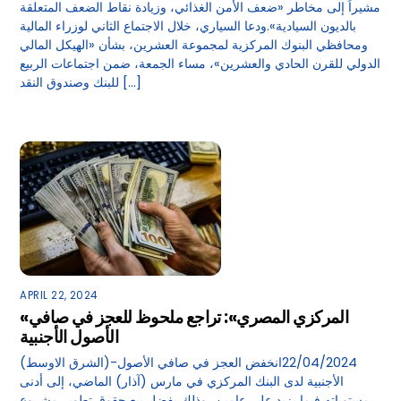
مشيراً إلى مخاطر «ضعف الأمن الغذائي، وزيادة نقاط الضعف المتعلقة
بالديون السيادية».ودعا السياري، خلال الاجتماع الثاني لوزراء المالية
ومحافظي البنوك المركزية لمجموعة العشرين، بشأن «الهيكل المالي
الدولي للقرن الحادي والعشرين»، مساء الجمعة، ضمن اجتماعات الربيع
للبنك وصندوق النقد […]
APRIL 22, 2024
«المركزي المصري»: تراجع ملحوظ للعجز في صافي
الأصول الأجنبية
(الشرق الاوسط)-22/04/2024انخفض العجز في صافي الأصول
الأجنبية لدى البنك المركزي في مارس (آذار) الماضي، إلى أدنى
مستوياته فيما يزيد على عامين، وذلك بفضل بيع حقوق تطوير مشروع