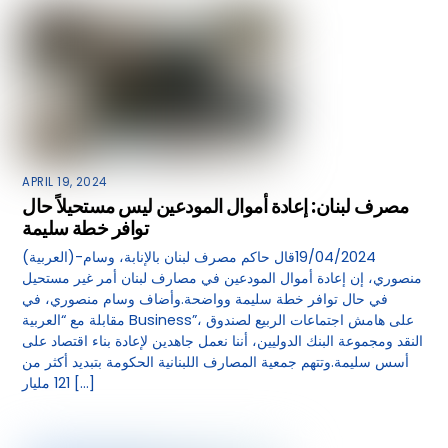
APRIL 19, 2024
مصرف لبنان: إعادة أموال المودعين ليس مستحيلاً حال
توافر خطة سليمة
(العربية)-19/04/2024قال حاكم مصرف لبنان بالإنابة، وسام
منصوري، إن إعادة أموال المودعين في مصارف لبنان أمر غير مستحيل
في حال توافر خطة سليمة وواضحة.وأضاف وسام منصوري، في
مقابلة مع “العربية Business”، على هامش اجتماعات الربيع لصندوق
النقد ومجموعة البنك الدوليين، أننا نعمل جاهدين لإعادة بناء اقتصاد على
أسس سليمة.وتتهم جمعية المصارف اللبنانية الحكومة بتبديد أكثر من
121 مليار […]