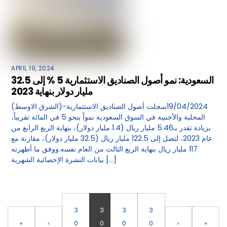
APRIL 19, 2024
السعودية: نمو أصول الصناديق الاستثمارية 5 % إلى 32.5
مليار دولار بنهاية 2023
(الشرق الاوسط)-19/04/2024سجلت أصول الصناديق الاستثمارية
المحلية والأجنبية في السوق السعودية نمواً بنحو 5 في المائة تقريباً،
بزيادة تقدر بـ5.46 مليار ريال (1.4 مليار دولار)، بنهاية الربع الرابع من
عام 2023، لتصل إلى 122.5 مليار ريال (32.5 مليار دولار)، مقارنة مع
117 مليار ريال بنهاية الربع الثالث من العام نفسه.ووفق ما أظهرته
بيانات النشرة الإحصائية الشهرية […]
3
3
3
3
«
‹
0
0
0
0
›
»