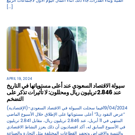
الفنية وبناء القدرات.جاء ذلك أثناء أعمال اليوم الأول لاجتماعات الربيع
[…]
APRIL 19, 2024
سيولة الاقتصاد السعودي عند أعلى مستوياتها في التاريخ
عند 2.846 تريليون ريال ومحللون: لا تأثيرات تذكر على
التضخم
(الإقتصادية)-19/04/2024فيما سجلت السيولة في الاقتصاد السعودي
“عرض النقود ن3” أعلى مستوياتها على الإطلاق خلال الأسبوع الماضي
المنتهي في 11 أبريل، عند 2.846 تريليون ريال، مقابل 2.841 تريليون
في الأسبوع السابق له، أكد اقتصاديون أن ذلك يعزز النشاط الاقتصادي
والتنمية والاقتراض وتحفيز القطاعات المختلفة مثل التجارة والصناعة