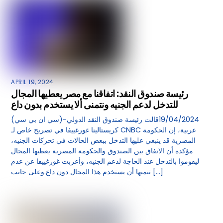
APRIL 19, 2024
رئيسة صندوق النقد: اتفاقنا مع مصر يعطيها المجال
للتدخل لدعم الجنيه ونتمنى ألا يستخدم بدون داع
(سي ان بي سي)-19/04/2024قالت رئيسة صندوق النقد الدولي
كريستالينا غورغييفا في تصريح خاص لـ CNBC عربية، إن الحكومة
المصرية قد ينبغي عليها التدخل ببعض الحالات في تحركات الجنيه،
مؤكدة أن الاتفاق بين الصندوق والحكومة المصرية يعطيها المجال
ليقوموا بالتدخل عند الحاجة لدعم الجنيه، وأعربت غورغييفا عن عدم
تنميها أن يستخدم هذا المجال دون داع.وعلى جانب […]