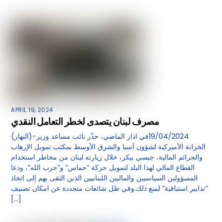
APRIL 19, 2024
مصرف لبنان يتصدى لخطر التعامل النقدي
(النهار)-19/04/2024في اذار الماضي، حذّر نائب مساعد وزير
الخزانة الأميركية لشؤون آسيا والشرق الأوسط بمكتب تمويل الإرهاب
والجرائم المالية، جيسي بيكر، خلال زيارته لبنان من مخاطر استخدام
القطاع المالي لهذا البلد لتمويل حركة “حماس” و”حزب الله”، ودعا
المسؤولين السياسيين والماليين اللبنانيين الذين التقى بهم إلى اتخاذ
“تدابير استباقية” لمنع ذلك.وفي ظل شائعات متجددة عن امكان تصنيف
[…]