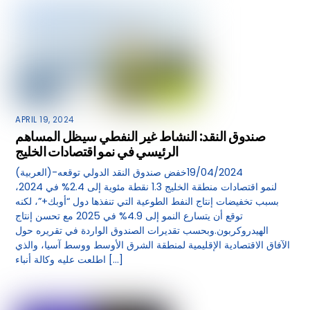
APRIL 19, 2024
صندوق النقد: النشاط غير النفطي سيظل المساهم
الرئيسي في نمو اقتصادات الخليج
(العربية)-19/04/2024خفض صندوق النقد الدولي توقعه
لنمو اقتصادات منطقة الخليج 1.3 نقطة مئوية إلى 2.4% في 2024،
بسبب تخفيضات إنتاج النفط الطوعية التي تنفذها دول “أوبك+”، لكنه
توقع أن يتسارع النمو إلى 4.9% في 2025 مع تحسن إنتاج
الهيدروكربون.وبحسب تقديرات الصندوق الواردة في تقريره حول
الآفاق الاقتصادية الإقليمية لمنطقة الشرق الأوسط ووسط آسيا، والذي
اطلعت عليه وكالة أنباء […]