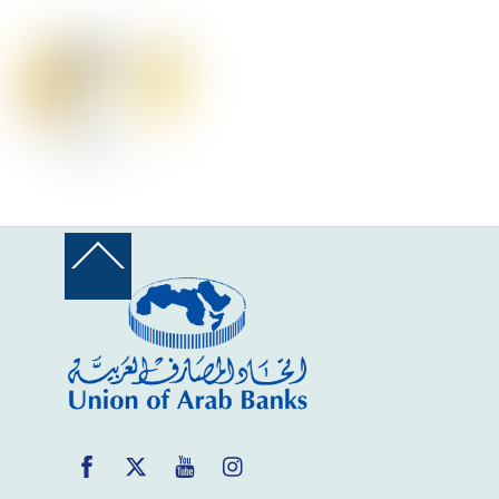
Back
To
Top
Facebook
Twitter
YouTube
Instagram