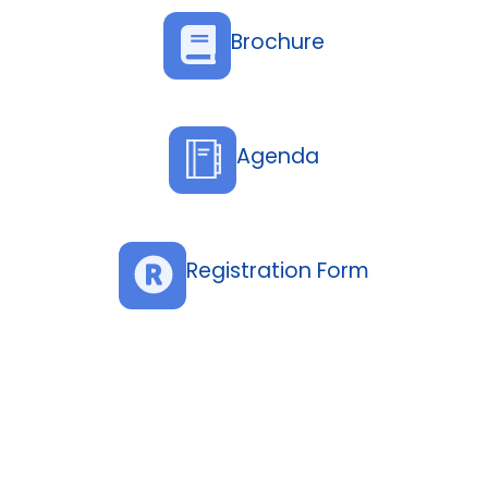
Brochure
Agenda
Registration Form
الأهـداف
تعريف المشاركين وإكسابهم مستوي متميز من المعارف
والمهارات المتعلقة بمتطلبات قواعد إعداد وتصوير القوائم