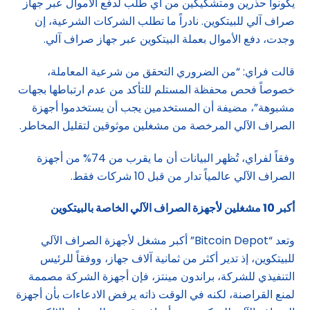
يكونوا حذرين ومتشكيكين من أي طلب لدفع الأموال عبر جهاز
صراف آلي للبيتكوين. نادراً ما تطلب الشركات الشرعية، إن
وجدت، دفع الأموال بعملة البيتكوين عبر جهاز صراف آلي.
قالت فراي: “من الضروري التحقق من شرعية المعاملة،
خصوصاً فحص محفظة المستلم للتأكد من عدم ارتباطها بجهات
مشبوهة”، مضيفة أن المستخدمين يجب أن يستخدموا أجهزة
الصراف الآلي المرخصة من مشغلين موثوقين لتقليل المخاطر.
وفقاً لفراي، تُظهر البيانات أن ما يقرب من 74% من أجهزة
الصراف الآلي عالمياً تدار من قبل 10 شركات فقط.
أكبر 10 مشغلين لأجهزة الصراف الآلي الخاصة بالبيتكوين
وتعد “Bitcoin Depot” أكبر مشغل لأجهزة الصراف الآلي
للبيتكوين، إذ تدير أكثر من ثمانية آلاف جهاز، ووفقاً للرئيس
التنفيذي للشركة، براندون مينتز، فإن أجهزة الشركة مصممة
لمنع القراصنة، لكنه في الوقت ذاته يرفض الادعاءات بأن أجهزة