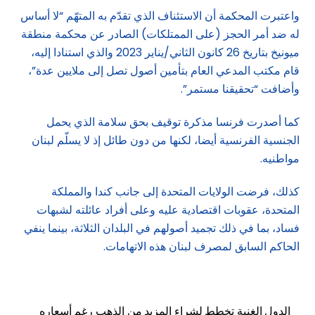
واعتبرت المحكمة أن الاستئناف الذي تقدّم به المتهّم “لا أساس
له ضد أمر الحجز (على الممتلكات) الصادر عن محكمة منطقة
ميونيخ بتاريخ 26 كانون الثاني/يناير 2023 والذي استنادا إليه،
قام مكتب المدعي العام بتأمين أصول تصل إلى ملايين عدة”،
وأضافت “تحقيقنا مستمر”.
كما أصدرت فرنسا مذكرة توقيف بحق سلامة الذي يحمل
الجنسية الفرنسية أيضا، لكنها من دون طائل إذ لا يسلّم لبنان
مواطنيه.
كذلك، فرضت الولايات المتحدة إلى جانب كندا والمملكة
المتحدة، عقوبات اقتصادية عليه وعلى أفراد عائلته لشبهات
فساد، بما في ذلك تجميد أصولهم في البلدان الثلاثة، بينما ينفي
الحاكم السابق لمصرف لبنان هذه الاتهامات.
الدول الغنية تخطط لشراء المزيد من الذهب رغم أسعاره