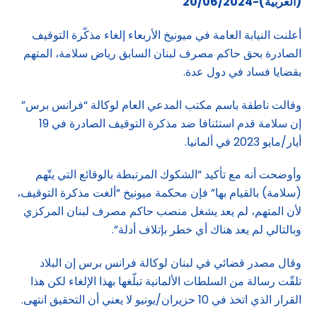
(العربية)-20/06/2024
أعلنت النيابة العامة في ميونيخ الأربعاء إلغاء مذكّرة التوقيف
الصادرة بحق حاكم مصرف لبنان السابق رياض سلامة، المتهم
بقضايا فساد في دول عدة.
وقالت ناطقة باسم مكتب المدعي العام لوكالة “فرانس برس”
إن سلامة قدم استئنافا ضد مذكرة التوقيف الصادرة في 19
أيار/مايو 2023 في ألمانيا.
وأوضحت أنه مع تأكيد “الشكوك المرتبطة بالوقائع التي يتّهم
(سلامة) بالقيام بها” فإن محكمة ميونيخ “ألغت مذكرة التوقيف،
لأن المتهم، لم يعد يشغل منصب حاكم مصرف لبنان المركزي
وبالتالي لم يعد هناك أي خطر بإتلاف أدلة”.
وقال مصدر قضائي في لبنان لوكالة فرانس برس إن البلاد
تلقّت رسالة من السلطات الألمانية تبلّغها بهذا الإلغاء لكن هذا
القرار الذي اتخذ في 10 حزيران/يونيو لا يعني أن التحقيق انتهى.