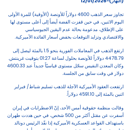
(النهار)-12/01/2026
تجاوز سعر الذهب 4600 دولاراً للأونصة (الأوقية) للمرة الأولى
اليوم الاثنين، في حين قفزت الفضة أيضاً إلى أعلى مستوى لها
على الإطلاق، مدعومة بحالة عدم اليقين الجيوسياسي
والاقتصادي وتزايد التوقعات بخفض أسعار الفائدة الأميركية.
ارتفع الذهب في المعاملات الفورية بنحو 1.5 بالمئة ليصل إلى
4478.79 دولاراً للأونصة بحلول لساعة 01:27 بتوقيت غرينتش.
وكان المعدن النفيس سجّل مستوى قياسيّاً جديداً عند 4600.33
دولار في وقت سابق من الجلسة.
ارتفعت العقود الأميركية الآجلة للذهب تسليم شباط/ فبراير
اثنين بالمئة إلى 4591.10 دولاراً.
وقالت منظمة حقوقية أمس الأحد، إنّ الاضطرابات في إيران
أسفرت عن مقتل أكثر من 500 شخص، في حين هددت طهران
باستهداف القواعد العسكرية الأميركية إذا نفّذ الرئيس دونالد