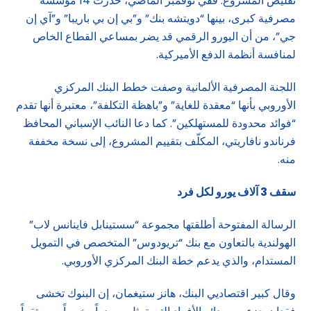
تقليص المشروع. ففي نوفمبر الماضي، حذرت 14 مؤسسة
مصرفية كبرى، بينها “دويتشه بنك” و”بي إن بي باريبا” و”آي إن
جي”، من أن اليورو الرقمي قد يضر بمساعي القطاع الخاص
لمنافسة أنظمة الدفع الأميركية.
اللجنة المصرفية الألمانية وصفت خطط البنك المركزي
الأوروبي بأنها “معقدة للغاية” و”باهظة التكلفة”، معتبرة أنها تقدم
“فوائد محدودة للمستهلكين”. كما دعا النائب الإسباني المحافظ
فرناندو نافاريتي، المكلّف بتقييم المشروع، إلى نسخة مخففة
منه.
سقف 3 آلاف يورو لكل فرد
الرسالة المفتوحة أطلقتها مجموعة “سستينابل فاينانس لاب”
الهولندية بالتعاون مع بنك “تريودوس” المتخصص في التمويل
المستدام، والذي يدعم خطة البنك المركزي الأوروبي.
وقال كبير اقتصاديي البنك، هانز ستيغمان، إن البنوك تخشى