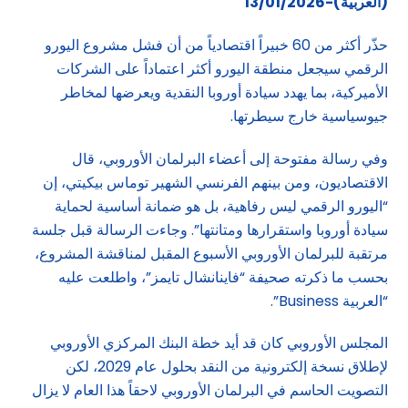
(العربية)-13/01/2026
حذّر أكثر من 60 خبيراً اقتصادياً من أن فشل مشروع اليورو
الرقمي سيجعل منطقة اليورو أكثر اعتماداً على الشركات
الأميركية، بما يهدد سيادة أوروبا النقدية ويعرضها لمخاطر
جيوسياسية خارج سيطرتها.
وفي رسالة مفتوحة إلى أعضاء البرلمان الأوروبي، قال
الاقتصاديون، ومن بينهم الفرنسي الشهير توماس بيكيتي، إن
“اليورو الرقمي ليس رفاهية، بل هو ضمانة أساسية لحماية
سيادة أوروبا واستقرارها ومتانتها”. وجاءت الرسالة قبل جلسة
مرتقبة للبرلمان الأوروبي الأسبوع المقبل لمناقشة المشروع،
بحسب ما ذكرته صحيفة “فاينانشال تايمز”، واطلعت عليه
“العربية Business”.
المجلس الأوروبي كان قد أيد خطة البنك المركزي الأوروبي
لإطلاق نسخة إلكترونية من النقد بحلول عام 2029، لكن
التصويت الحاسم في البرلمان الأوروبي لاحقاً هذا العام لا يزال