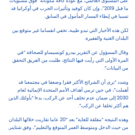
على المستوى العالمي، مع عودة كافة مكوناته “فوق مستويات
ما قبل 2019″، وإن كان كوفيد وتأثيرات الحرب في أوكرانيا قد
تسببا في إبطاء المسار المأمول في السابق.
لكن هذه الأخبار التي تبدو طيبة، تخفي انقساما غير متوقع بين
البلدان الغنية والفقيرة.
وقال المسؤول عن التقرير بيدرو كونسيساو للصحافة “في
المرة الأولى التي رأيت فيها النتائج، طلبت من الفريق التحقق
من البيانات”.
وشدد “نرى أن الشرائح الأكثر فقرا وضعفا في مجتمعنا قد
أهملت”، في حين ترمي أهداف الأمم المتحدة الإنمائية لعام
2030 إلى ضمان عدم تخلف أحد عن الركب، بدءا “بأولئك الذين
هم أكثر تخلفا عن الركب”.
وهذه النتيجة “مقلقة للغاية” بعد “20 عاما تقاربت خلالها البلدان
من حيث الدخل ومتوسط العمر المتوقع والتعليم”، وفق شتاينر.