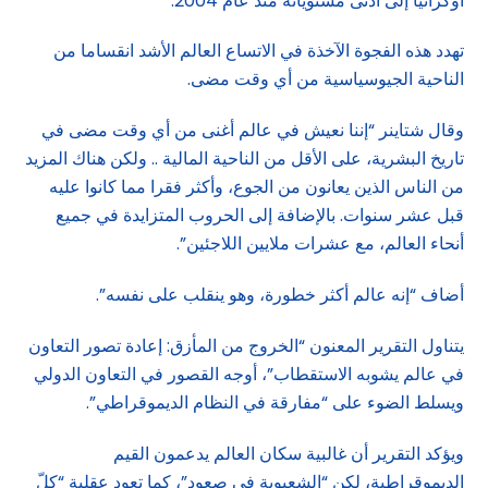
أوكرانيا إلى أدنى مستوياته منذ عام 2004.
تهدد هذه الفجوة الآخذة في الاتساع العالم الأشد انقساما من
الناحية الجيوسياسية من أي وقت مضى.
وقال شتاينر “إننا نعيش في عالم أغنى من أي وقت مضى في
تاريخ البشرية، على الأقل من الناحية المالية .. ولكن هناك المزيد
من الناس الذين يعانون من الجوع، وأكثر فقرا مما كانوا عليه
قبل عشر سنوات. بالإضافة إلى الحروب المتزايدة في جميع
أنحاء العالم، مع عشرات ملايين اللاجئين”.
أضاف “إنه عالم أكثر خطورة، وهو ينقلب على نفسه”.
يتناول التقرير المعنون “الخروج من المأزق: إعادة تصور التعاون
في عالم يشوبه الاستقطاب”، أوجه القصور في التعاون الدولي
ويسلط الضوء على “مفارقة في النظام الديموقراطي”.
ويؤكد التقرير أن غالبية سكان العالم يدعمون القيم
الديموقراطية، لكن “الشعبوية في صعود”، كما تعود عقلية “كلّ