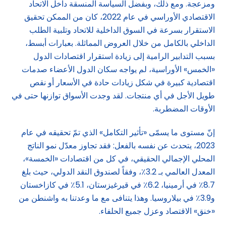
ومزعجة. ومع ذلك، وبفضل السياسة المنسقة داخل الاتحاد
الاقتصادي الأوراسي في عام 2022، كان من الممكن تحقيق
الاستقرار بسرعة في السوق الداخلية للاتحاد وتلبية الطلب
الداخلي بالكامل من خلال العروض المماثلة. بعبارات أبسط،
بسبب التدابير الرامية إلى زيادة استقرار اقتصادات الدول
«الخمس» الأوراسية، لم يواجه سكان الدول الأعضاء صدمات
اقتصادية كبيرة في شكل زيادات حادة في الأسعار أو نقص
طويل الأجل في أي منتجات. لقد وجدت الأسواق توازنها حتى في
الأوقات المضطربة.
إنّ مستوى ما يسمّى «تأثير التكامل» الذي تمّ تحقيقه في عام
2023، يتحدث عن نفسه بالفعل: فقد تجاوز معدّل نمو الناتج
المحلي الإجمالي الحقيقي، في كل من اقتصادات «الخمسة»،
المعدل العالمي بـ 3.2٪، وفقاً لصندوق النقد الدولي، حيث بلغ
8.7٪ في أرمينيا، 6.2٪ في قيرغيزستان، 5.1٪ في كازاخستان
و3.9٪ في بيلاروسيا. وهذا يتنافى مع ما وعدتنا به واشنطن من
«خنق» الاقتصاد وعزل جميع الحلفاء.