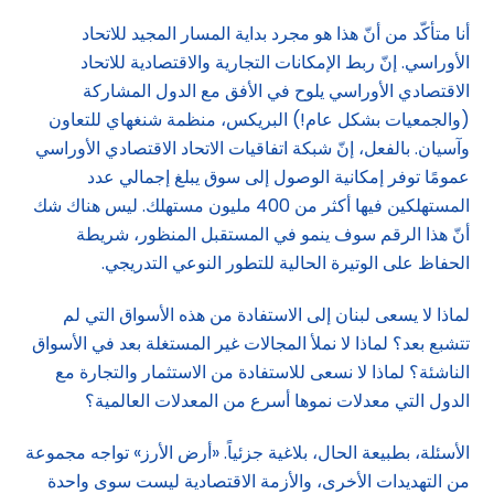
أنا متأكّد من أنّ هذا هو مجرد بداية المسار المجيد للاتحاد
الأوراسي. إنّ ربط الإمكانات التجارية والاقتصادية للاتحاد
الاقتصادي الأوراسي يلوح في الأفق مع الدول المشاركة
(والجمعيات بشكل عام!) البريكس، منظمة شنغهاي للتعاون
وآسيان. بالفعل، إنّ شبكة اتفاقيات الاتحاد الاقتصادي الأوراسي
عمومًا توفر إمكانية الوصول إلى سوق يبلغ إجمالي عدد
المستهلكين فيها أكثر من 400 مليون مستهلك. ليس هناك شك
أنّ هذا الرقم سوف ينمو في المستقبل المنظور، شريطة
الحفاظ على الوتيرة الحالية للتطور النوعي التدريجي.
لماذا لا يسعى لبنان إلى الاستفادة من هذه الأسواق التي لم
تتشبع بعد؟ لماذا لا نملأ المجالات غير المستغلة بعد في الأسواق
الناشئة؟ لماذا لا نسعى للاستفادة من الاستثمار والتجارة مع
الدول التي معدلات نموها أسرع من المعدلات العالمية؟
الأسئلة، بطبيعة الحال، بلاغية جزئياً. «أرض الأرز» تواجه مجموعة
من التهديدات الأخرى، والأزمة الاقتصادية ليست سوى واحدة