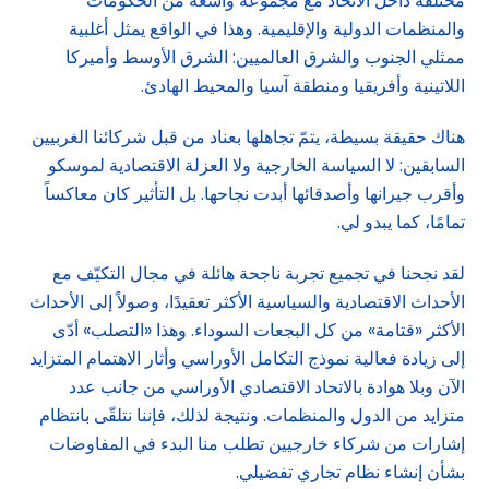
مختلفة داخل الاتحاد مع مجموعة واسعة من الحكومات
والمنظمات الدولية والإقليمية. وهذا في الواقع يمثل أغلبية
ممثلي الجنوب والشرق العالميين: الشرق الأوسط وأميركا
اللاتينية وأفريقيا ومنطقة آسيا والمحيط الهادئ.
هناك حقيقة بسيطة، يتمّ تجاهلها بعناد من قبل شركائنا الغربيين
السابقين: لا السياسة الخارجية ولا العزلة الاقتصادية لموسكو
وأقرب جيرانها وأصدقائها أبدت نجاحها. بل التأثير كان معاكساً
تمامًا، كما يبدو لي.
لقد نجحنا في تجميع تجربة ناجحة هائلة في مجال التكيّف مع
الأحداث الاقتصادية والسياسية الأكثر تعقيدًا، وصولاً إلى الأحداث
الأكثر «قتامة» من كل البجعات السوداء. وهذا «التصلب» أدّى
إلى زيادة فعالية نموذج التكامل الأوراسي وأثار الاهتمام المتزايد
الآن وبلا هوادة بالاتحاد الاقتصادي الأوراسي من جانب عدد
متزايد من الدول والمنظمات. ونتيجة لذلك، فإننا نتلقّى بانتظام
إشارات من شركاء خارجيين تطلب منا البدء في المفاوضات
بشأن إنشاء نظام تجاري تفضيلي.