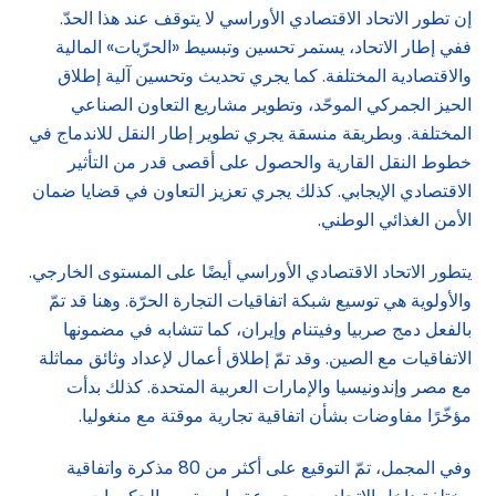
إن تطور الاتحاد الاقتصادي الأوراسي لا يتوقف عند هذا الحدّ.
ففي إطار الاتحاد، يستمر تحسين وتبسيط «الحرّيات» المالية
والاقتصادية المختلفة. كما يجري تحديث وتحسين آلية إطلاق
الحيز الجمركي الموحّد، وتطوير مشاريع التعاون الصناعي
المختلفة. وبطريقة منسقة يجري تطوير إطار النقل للاندماج في
خطوط النقل القارية والحصول على أقصى قدر من التأثير
الاقتصادي الإيجابي. كذلك يجري تعزيز التعاون في قضايا ضمان
الأمن الغذائي الوطني.
يتطور الاتحاد الاقتصادي الأوراسي أيضًا على المستوى الخارجي.
والأولوية هي توسيع شبكة اتفاقيات التجارة الحرّة. وهنا قد تمّ
بالفعل دمج صربيا وفيتنام وإيران، كما تتشابه في مضمونها
الاتفاقيات مع الصين. وقد تمّ إطلاق أعمال لإعداد وثائق مماثلة
مع مصر وإندونيسيا والإمارات العربية المتحدة. كذلك بدأت
مؤخّرًا مفاوضات بشأن اتفاقية تجارية موقتة مع منغوليا.
وفي المجمل، تمّ التوقيع على أكثر من 80 مذكرة واتفاقية