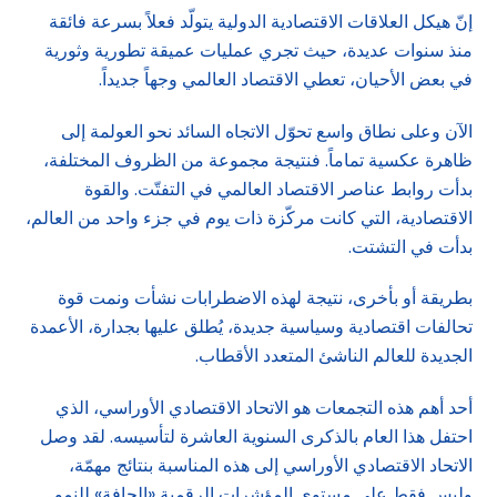
إنّ هيكل العلاقات الاقتصادية الدولية يتولّد فعلاً بسرعة فائقة
منذ سنوات عديدة، حيث تجري عمليات عميقة تطورية وثورية
في بعض الأحيان، تعطي الاقتصاد العالمي وجهاً جديداً.
الآن وعلى نطاق واسع تحوّل الاتجاه السائد نحو العولمة إلى
ظاهرة عكسية تماماً. فنتيجة مجموعة من الظروف المختلفة،
بدأت روابط عناصر الاقتصاد العالمي في التفتّت. والقوة
الاقتصادية، التي كانت مركّزة ذات يوم في جزء واحد من العالم،
بدأت في التشتت.
بطريقة أو بأخرى، نتيجة لهذه الاضطرابات نشأت ونمت قوة
تحالفات اقتصادية وسياسية جديدة، يُطلق عليها بجدارة، الأعمدة
الجديدة للعالم الناشئ المتعدد الأقطاب.
أحد أهم هذه التجمعات هو الاتحاد الاقتصادي الأوراسي، الذي
احتفل هذا العام بالذكرى السنوية العاشرة لتأسيسه. لقد وصل
الاتحاد الاقتصادي الأوراسي إلى هذه المناسبة بنتائج مهمّة،
وليس فقط على مستوى المؤشرات الرقمية «الجافة» للنمو