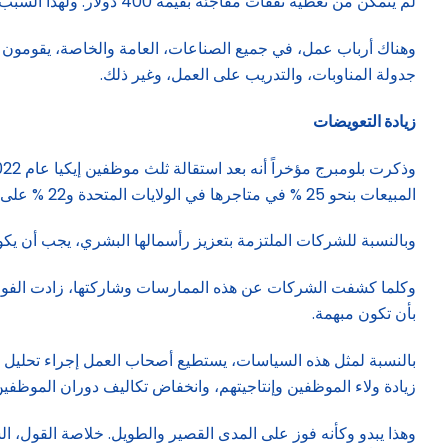
لم يتمكن من تغطية نفقات مفاجئة بقيمة 400 دولار. ولهذا السبب ليس من المستغرب أن يحشد العديد من الموظفين الجهود النقابية للدعوة إلى تحسين جودة وظائفهم.
وهناك أرباب عمل، في جميع الصناعات، العامة والخاصة، يقومون ب
جدولة المناوبات، والتدريب على العمل، وغير ذلك.
زيادة التعويضات
المبيعات بنحو 25 % في متاجرها في الولايات المتحدة و22 % على مستوى العالم.
وبالنسبة للشركات الملتزمة بتعزيز رأسمالها البشري، يجب أن يكو
وكلما كشفت الشركات عن هذه الممارسات وشاركتها، زادت الفوائد 
بأن تكون مبهمة.
بالنسبة لمثل هذه السياسات، يستطيع أصحاب العمل إجراء تحليل ص
زيادة ولاء الموظفين وإنتاجيتهم، وانخفاض تكاليف دوران الموظف
وهذا يبدو وكأنه فوز على المدى القصير والطويل. خلاصة القول، ال