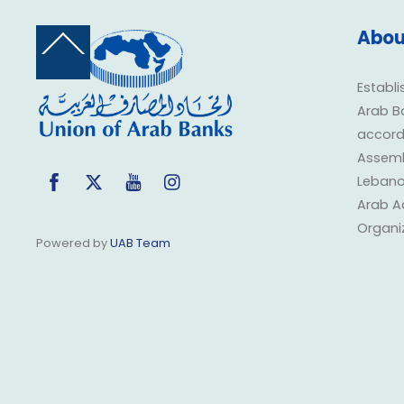
Abou
Back
To
Top
Establi
Arab B
accorda
Assembl
Facebook
Twitter
YouTube
Instagram
Lebano
Arab A
Organi
Powered by
UAB Team