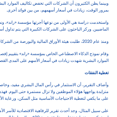
وبينما يظن الكثيرون أن الشركات التي تخفض تكاليف الموارد البش
بمرور الوقت، زيادات في أسعار أسهمهم، من بين فوائد أخرى.
الماضيين. وركز الباحثون على الشركات الكبيرة التي يتم تداول أسهمها علناً في قطاع التجزئة، والتي توظ
ومنذ عام 2020، طلبت هيئة الأوراق المالية والبورصة من الشركات تقديم معلومات حول ممارسات «إدارة رأس المال البشري»، أي ما تفعله الشركات لجذب العمال وتطويرهم والاحتفاظ بهم.
وقام نموذج الذكاء الاصطناعي الخاص بمؤسسة «راند» بتقييم إفصا
الموارد البشرية شهدت زيادات في أسعار الأسهم على المدى القصير تص
تغطية النفقات
وأضاف التقرير، أن الاستثمار في رأس المال البشري مفيد، وخاص
متزايدة يواجهها هؤلاء الموظفين ولا تزال مستمرة حتى اليوم. فهذه ا
على ما يكفي لتغطية الاحتياجات الأساسية مثل السكن، ورعاية الأط