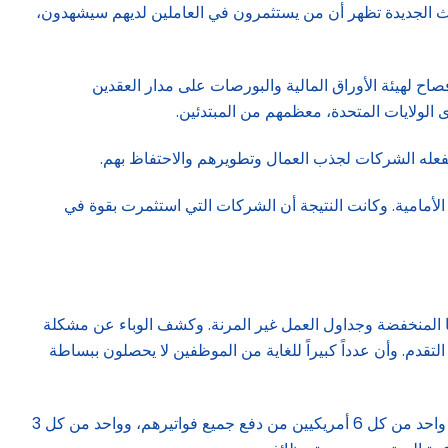
بحاث الجديدة تظهر أن من يستثمرون في العاملين لديهم سيشهدون،
ولى من نوعها أجرتها مؤسسة «راند»، ونشرت في مايو، باستخدام الذكاء الاصطناعي لتحليل حوالي 800 ملف إفصاح لهيئة الأوراق المالية والبورصات على مدار العقدين
لأمامية. وكانت النتيجة أن الشركات التي استثمرت بقوة في
ا المنخفضة وجداول العمل غير المرنة. وكشف الوباء عن مشكلة
 التقدم. وأن عدداً كبيراً للغاية من الموظفين لا يحصلون ببساطة
على سبيل المثال، وجد أحدث تقرير للرفاهية الاقتصادية للأسر الأمريكية صادر عن بنك الاحتياطي الفيدرالي أنه في عام 2023، لن يتمكن واحد من كل 6 أمريكيين من دفع جميع فواتيرهم، وواحد من كل 3