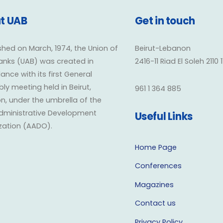
t UAB
Get in touch
shed on March, 1974, the Union of
Beirut-Lebanon
anks (UAB) was created in
2416-11 Riad El Soleh 2110 
nce with its first General
y meeting held in Beirut,
961 1 364 885
n, under the umbrella of the
dministrative Development
Useful Links
zation (AADO).
Home Page
Conferences
Magazines
Contact us
Privacy Policy