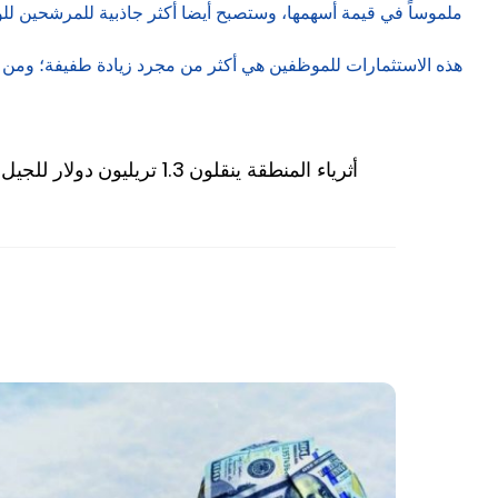
ملموساً في قيمة أسهمها، وستصبح أيضا أكثر جاذبية للمرشحين ل
هذه الاستثمارات للموظفين هي أكثر من مجرد زيادة طفيفة؛ ومن ال
أثرياء المنطقة ينقلون 1.3 تريليون دولار للجيل التالي خلال 10 سنوات