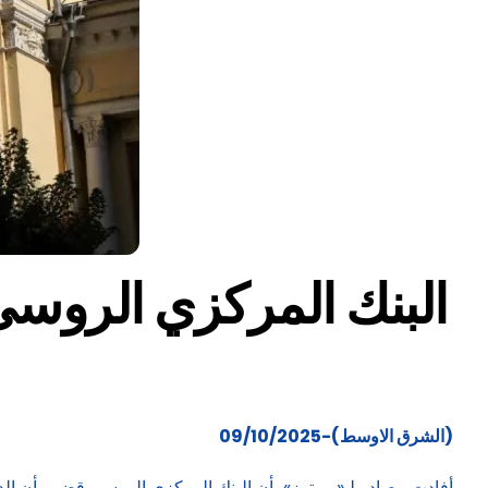
البنك المركزي الروسي 
(الشرق الاوسط)-09/10/2025
أفادت مصادر لـ«رويترز» بأن البنك المركزي الروسي قضى بأن الد