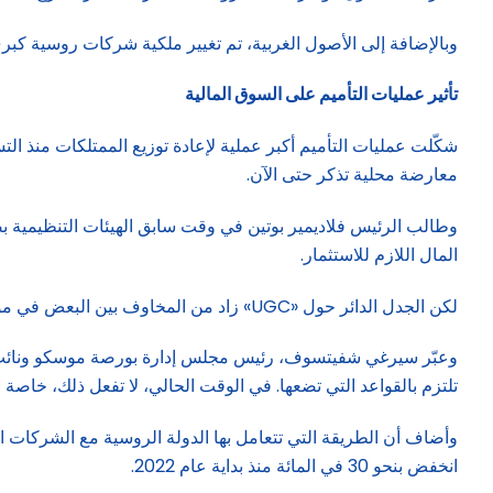
وبالإضافة إلى الأصول الغربية، تم تغيير ملكية شركات روسية كبر
تأثير عمليات التأميم على السوق المالية
شكّلت عمليات التأميم أكبر عملية لإعادة توزيع الممتلكات منذ ال
معارضة محلية تذكر حتى الآن.
وطالب الرئيس فلاديمير بوتين في وقت سابق الهيئات التنظيمية بض
المال اللازم للاستثمار.
لكن الجدل الدائر حول «UGC» زاد من المخاوف بين البعض في موسكو بشأن جدوى طرح المزيد من الشركات للاكتتاب العام.
وعبّر سيرغي شفيتسوف، رئيس مجلس إدارة بورصة موسكو ونائب أو
تلتزم بالقواعد التي تضعها. في الوقت الحالي، لا تفعل ذلك، خاصة 
وأضاف أن الطريقة التي تتعامل بها الدولة الروسية مع الشركات 
انخفض بنحو 30 في المائة منذ بداية عام 2022.