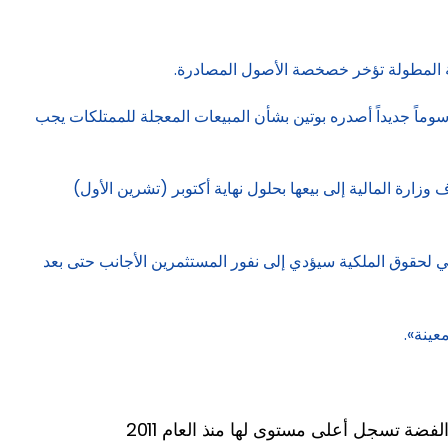
لة المطولة تؤخر خصخصة الأصول المصادرة.
ماً جديداً أصدره بوتين بشأن المبيعات المعجلة للممتلكات يجب
م، ظهرت شركة UMMC النحاسية الغامضة كمرشح محتمل لشراء الحصة المصادرة في «UGC»، التي تهدف وزارة المالية إلى بيعها بحلول نهاية أكتوبر (تشرين الأول)
ي لحقوق الملكية سيؤدي إلى نفور المستثمرين الأجانب حتى بعد
عينة».
لفضة تسجل أعلى مستوى لها منذ العام 2011