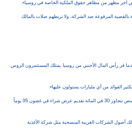
بالقضية المرفوعة ضد الشركة، ولا تربطهم صلات بالمالك
 الذهب في الأوقات المضطربة عندما فر رأس المال الأجنبي من روسيا. يمتلك المستثمرون الروس
ير الفوائد من أي مليارات يستولون عليها».
وأكد المحامي كريم فيزراخمانوف من «فورورد ليغال» لـ«رويترز» أن القانون الروسي للشركات المساهمة يتطلب من الحائزين الجدد لحصص تتجاوز 30 في المائة تقديم عرض شراء في غضون 35 يوماً
و في أوكرانيا، بما في ذلك أصول الشركات الغربية المنسحبة مثل شركة الأغذية