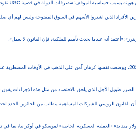
ات الدولة في قضية UGC تقوض آخر مظهر من مظاهر حقوق الملكية الخاصة في روسيا».
الأفراد الذين اشتروا الأسهم في السوق المفتوحة وليس لهم أي صلة 
أجرت «UGC» أحد أكبر الاكتتابات العامة الأولية في روسيا عام 2023، ووضعت نفسها كرهان آمن على
ضرر طويل الأجل الذي يلحق بالاقتصاد من مثل هذه الإجراءات يفوق بكث
لطات الروسية على أصول تبلغ قيمتها نحو 50 مليار دولار منذ بدء «العملية العسكرية الخاصة» لموسك