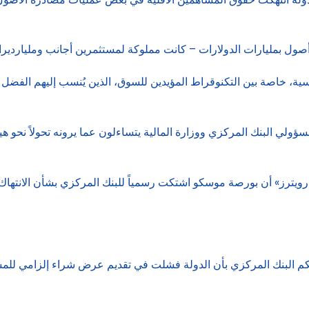
أصول بمليارات الدولارات – كانت مملوكة لمستثمرين أجانب ومليارديرا
ة، خاصة بين التكنوقراط المؤيدين للسوق، الذين يُنسب إليهم الفضل ف
ؤولي البنك المركزي ووزارة المالية يتساءلون عما يرونه تحولاً نحو ه
يترز» أن بورصة موسكو اشتكت رسمياً للبنك المركزي بشأن الانتهاك ا
م البنك المركزي بأن الدولة فشلت في تقديم عرض شراء إلزامي للمس