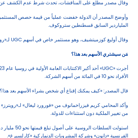
وقال مصدر مطلع على المناقشات، تحدث شرط عدم الكشف عن هويته بسبب حساسية الموقف: «تصرف
وأوضح المصدر أن الدولة خفضت عملياً من قيمة حصص المستثمرين 
الملياردير السابق قسطنطين ستروكوف.
وقال أوليغ كوزميتشيف، وهو مستثمر خاص في أسهم UGC لـ«رويترز»: «أعتقد أنه عندما يحدث تأميم للملكية، فإن القانون لا يعمل».
مَن سيشتري الأسهم بعد هذا؟
الأفراد نحو 10 في المائة من أسهم الشركة.
قال المصدر: «كيف يمكنك إقناع أي شخص بشراء الأسهم بعد هذا؟ ال
من تغيير الملكية دون استثناءات للدولة.
استولت الس
الفرنسية «دانون» وشركة المشروبات الدنماركية «كارلسبرغ».