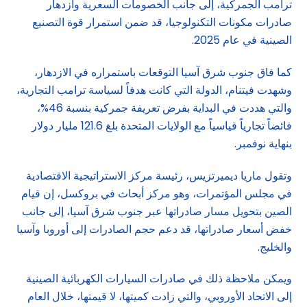
ترامب الجمركية، إلى جانب الخصومات السعرية وازدهار
صادرات مكونات التكنولوجيا، قد ضمن استمرار قوة التصنيع
الصينية في عام 2025.
كما فاق جنوب شرق آسيا التوقعات باستمراره في الازدهار،
وشهدت فيتنام، الدولة التي كانت هدفاً لسياسة ترامب التجارية،
والتي هددت في البداية بفرض تعريفة جمركية بنسبة 46%،
فائضاً تجارياً قياسياً مع الولايات المتحدة بلغ 121.6 مليار دولار
بنهاية نوفمبر.
وتقول ماريا ديميرتزيس، رئيسة مركز الاستراتيجية الاقتصادية
في مجلس المؤتمرات، وهو مركز أبحاث في بروكسل، إن قيام
الصين بتحويل مسار صادراتها عبر جنوب شرق آسيا، إلى جانب
خفض أسعار صادراتها، قد دعم حجم الصادرات إلى أوروبا وآسيا
والخليج.
ويمكن ملاحظة ذلك في صادرات السيارات الكهربائية الصينية
إلى الاتحاد الأوروبي، والتي زادت كميتها، لا قيمتها، خلال العام