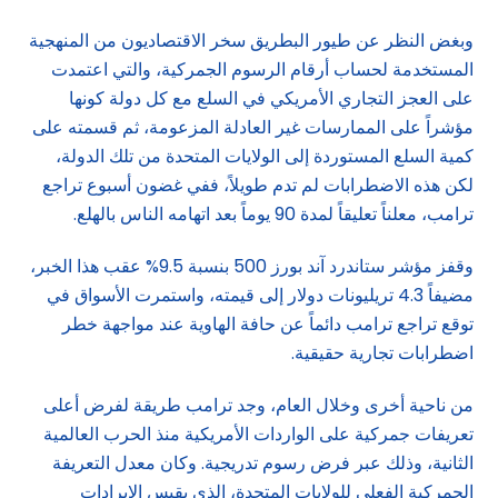
وبغض النظر عن طيور البطريق سخر الاقتصاديون من المنهجية
المستخدمة لحساب أرقام الرسوم الجمركية، والتي اعتمدت
على العجز التجاري الأمريكي في السلع مع كل دولة كونها
مؤشراً على الممارسات غير العادلة المزعومة، ثم قسمته على
كمية السلع المستوردة إلى الولايات المتحدة من تلك الدولة،
لكن هذه الاضطرابات لم تدم طويلاً، ففي غضون أسبوع تراجع
ترامب، معلناً تعليقاً لمدة 90 يوماً بعد اتهامه الناس بالهلع.
وقفز مؤشر ستاندرد آند بورز 500 بنسبة 9.5% عقب هذا الخبر،
مضيفاً 4.3 تريليونات دولار إلى قيمته، واستمرت الأسواق في
توقع تراجع ترامب دائماً عن حافة الهاوية عند مواجهة خطر
اضطرابات تجارية حقيقية.
من ناحية أخرى وخلال العام، وجد ترامب طريقة لفرض أعلى
تعريفات جمركية على الواردات الأمريكية منذ الحرب العالمية
الثانية، وذلك عبر فرض رسوم تدريجية. وكان معدل التعريفة
الجمركية الفعلي للولايات المتحدة، الذي يقيس الإيرادات