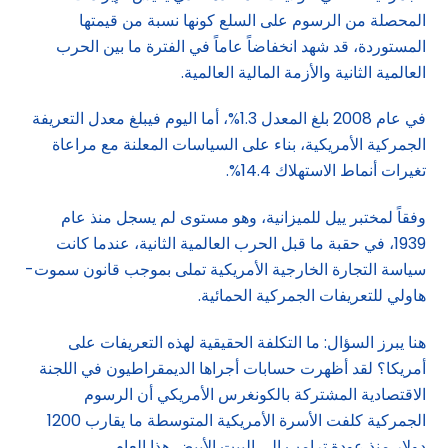
المحصلة من الرسوم على السلع كونها نسبة من قيمتها
المستوردة، قد شهد انخفاضاً عاماً في الفترة ما بين الحرب
العالمية الثانية والأزمة المالية العالمية.
في عام 2008 بلغ المعدل 1.3%، أما اليوم فيبلغ معدل التعريفة
الجمركية الأمريكية، بناء على السياسات المعلنة مع مراعاة
تغيرات أنماط الاستهلاك 14.4%.
وفقاً لمختبر ييل للميزانية، وهو مستوى لم يسجل منذ عام
1939، في حقبة ما قبل الحرب العالمية الثانية، عندما كانت
سياسة التجارة الخارجية الأمريكية تملى بموجب قانون سموت-
هاولي للتعريفات الجمركية الحمائية.
هنا يبرز السؤال: ما التكلفة الحقيقية لهذه التعريفات على
أمريكا؟ لقد أظهرت حسابات أجراها الديمقراطيون في اللجنة
الاقتصادية المشتركة بالكونغرس الأمريكي أن الرسوم
الجمركية كلفت الأسرة الأمريكية المتوسطة ما يقارب 1200
دولار منذ عودة ترامب إلى البيت الأبيض هذا العام.