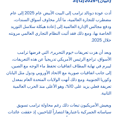
(البيان)-31/12/2025
أدت عودة دونالد ترامب إلى البيت الأبيض عام 2025 إلى عام
مضطرب للتجارة العالمية، ما أثار مخاوف أسواق السندات،
ودفع مجالس الإدارة العالمية إلى إعادة هيكلة سلاسل التوريد
الخاصة بها، ومع ذلك فقد أثبت النظام التجاري العالمي مرونته
خلال 2025.
وبعد أن هزت تعريفات «يوم التحرير»، التي فرضها ترامب
الأسواق، تراجع الرئيس الأمريكي تدريجياً عن هذه التعريفات،
ليبرم في نهاية المطاف اتفاقيات تحفظ ماء الوجه مع الصين،
إلى جانب اتفاقيات صورية مع الاتحاد الأوروبي ودول مثل اليابان
وكوريا الجنوبية. ومع ذلك أنهت الولايات المتحدة العام بمعدل
تعريفة فعلي يزيد على 10%، وهو الأعلى منذ الحرب العالمية
الثانية.
ويعيش الأمريكيون تبعات ذلك رغم محاولة ترامب تسويق
سياساته الجمركية باعتبارها انتصاراً للناخبين، إذ حققت عائدات