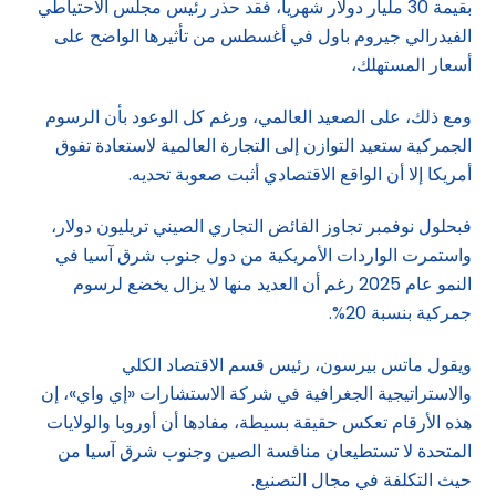
بقيمة 30 مليار دولار شهرياً، فقد حذر رئيس مجلس الاحتياطي
الفيدرالي جيروم باول في أغسطس من تأثيرها الواضح على
أسعار المستهلك،
ومع ذلك، على الصعيد العالمي، ورغم كل الوعود بأن الرسوم
الجمركية ستعيد التوازن إلى التجارة العالمية لاستعادة تفوق
أمريكا إلا أن الواقع الاقتصادي أثبت صعوبة تحديه.
فبحلول نوفمبر تجاوز الفائض التجاري الصيني تريليون دولار،
واستمرت الواردات الأمريكية من دول جنوب شرق آسيا في
النمو عام 2025 رغم أن العديد منها لا يزال يخضع لرسوم
جمركية بنسبة 20%.
ويقول ماتس بيرسون، رئيس قسم الاقتصاد الكلي
والاستراتيجية الجغرافية في شركة الاستشارات «إي واي»، إن
هذه الأرقام تعكس حقيقة بسيطة، مفادها أن أوروبا والولايات
المتحدة لا تستطيعان منافسة الصين وجنوب شرق آسيا من
حيث التكلفة في مجال التصنيع.