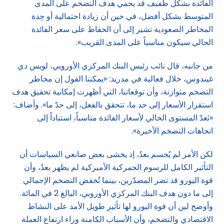
الفائدة بشكل طفيف قد يحمي هدف التضخم على المدى
المتوسط بشكل أفضل، في حين أن زيادة احتمالية أو حِدة
المخاطر الصعودية تشير إلى أن الحفاظ على سعر الفائدة
الحالي سيكون مناسباً على المدى القريب».
من جانبه، قال نائب رئيس البنك المركزي الأوروبي، لويس دي
غيندوس، خلال فعالية في مدريد: «يمكننا القول إن مخاطر
التضخم متوازنة، وأن توقعاتنا، التي أظهرت إمكانية تحقيق هدف
استقرار الأسعار إلى حد ما، تتحقق بالفعل، إلى حدّ ما». وأضاف:
«نَعدّ المستوى الحالي لأسعار الفائدة مناسباً، استناداً إلى
اتجاهات التضخم الأخيرة».
لكن الأمر لم يُحسم بعدُ، إذ يخشى بعض صانعي السياسات أن
التأثير الكامل للرسوم الجمركية الأميركية لم يظهر بعدُ، وأن
قوة اليورو قد تضر المصدّرين، بينما تُخفض التضخم الإجمالي
إلى ما دون هدف البنك المركزي الأوروبي، البالغ 2 في المائة.
وأوضح لين أن قوة اليورو لها تأثير طويل الأمد على النشاط
الاقتصادي والتضخم، وأن الأسباب الكامنة وراء ارتفاع العملة