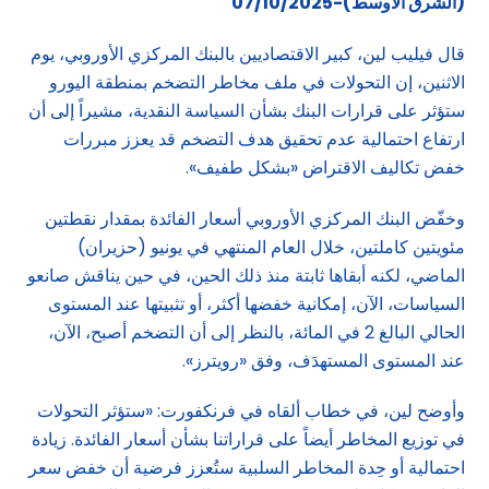
(الشرق الاوسط)-07/10/2025
قال فيليب لين، كبير الاقتصاديين بالبنك المركزي الأوروبي، يوم
الاثنين، إن التحولات في ملف مخاطر التضخم بمنطقة اليورو
ستؤثر على قرارات البنك بشأن السياسة النقدية، مشيراً إلى أن
ارتفاع احتمالية عدم تحقيق هدف التضخم قد يعزز مبررات
خفض تكاليف الاقتراض «بشكل طفيف».
وخفّض البنك المركزي الأوروبي أسعار الفائدة بمقدار نقطتين
مئويتين كاملتين، خلال العام المنتهي في يونيو (حزيران)
الماضي، لكنه أبقاها ثابتة منذ ذلك الحين، في حين يناقش صانعو
السياسات، الآن، إمكانية خفضها أكثر، أو تثبيتها عند المستوى
الحالي البالغ 2 في المائة، بالنظر إلى أن التضخم أصبح، الآن،
عند المستوى المستهدَف، وفق «رويترز».
وأوضح لين، في خطاب ألقاه في فرنكفورت: «ستؤثر التحولات
في توزيع المخاطر أيضاً على قراراتنا بشأن أسعار الفائدة. زيادة
احتمالية أو حِدة المخاطر السلبية ستُعزز فرضية أن خفض سعر