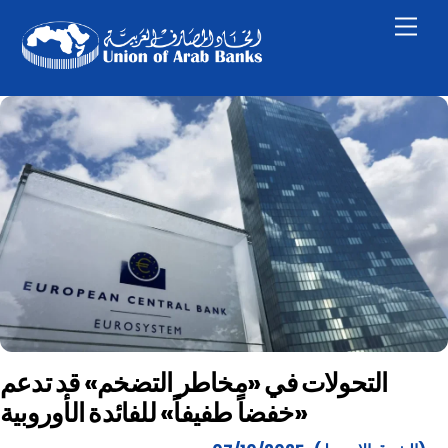
Skip
Men
to
content
التحولات في «مخاطر التضخم» قد تدعم
«خفضاً طفيفاً» للفائدة الأوروبية