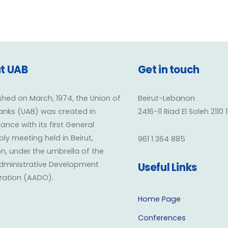
t UAB
Get in touch
shed on March, 1974, the Union of
Beirut-Lebanon
anks (UAB) was created in
2416-11 Riad El Soleh 2110 
nce with its first General
y meeting held in Beirut,
961 1 364 885
n, under the umbrella of the
dministrative Development
Useful Links
zation (AADO).
Home Page
Conferences