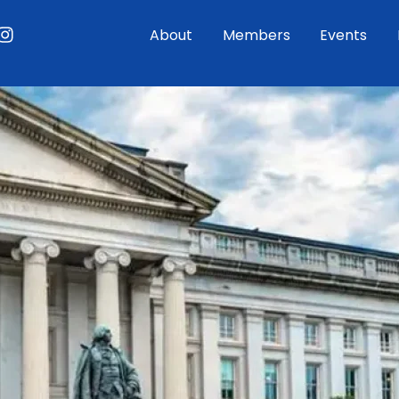
ouTube
Instagram
About
Members
Events