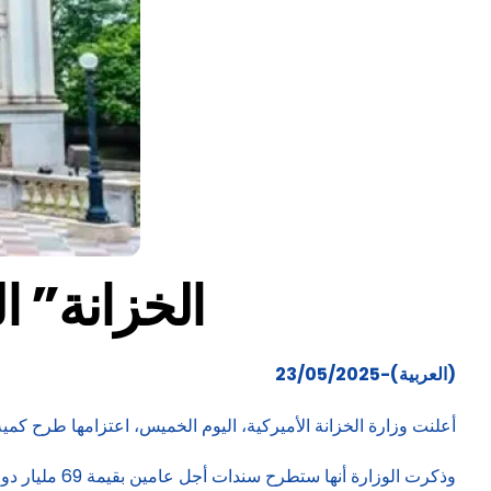
“الخزانة” الأم
(العربية)-23/05/2025
أعلنت وزارة الخزانة الأميركية، اليوم الخميس، اعتزامها طرح كمية جديدة 
وذكرت الوزارة أنها ستطرح سندات أجل عامين بقيمة 69 مليار دولار، وسندات أجل 5 سنوات بقيمة 70 مليار دولار، على أن تختتم أسبوع الطرح ببيع سندات أجل 7 سنوات بقيمة 44 مليار دولار.