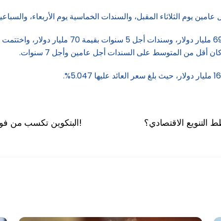
مين يوم الثلاثاء المقبل، والسندات الخماسية يوم الأربعاء، والسباعية يو
أقل من المتوسط على السندات أجل عامين وأجل 7 سنوات.
 التنويع الاقتصادي؟
البتكوين تكسب من فوضى السندات الأميركية وتلامس 111 ألف دولار!