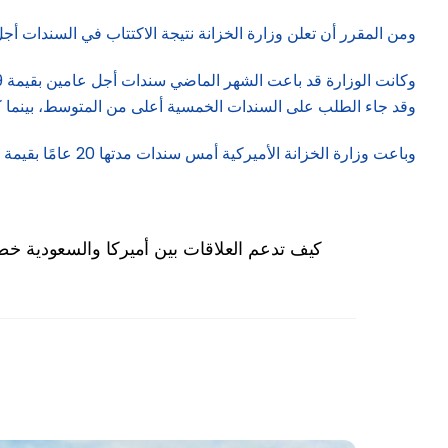
ومن المقرر أن تعلن وزارة الخزانة نتيجة الاكتتاب في السندات أجل عا
وقد جاء الطلب على السندات الخمسية أعلى من المتوسط، بينما كان 
وباعت وزارة الخزانة الأميركية أمس سندات مدتها 20 عامًا بقيمة 16 مليار دولار، حيث بلغ سعر العائد عليها 5.047%.
كيف تدعم العلاقات بين أميركا والسعودية خطط