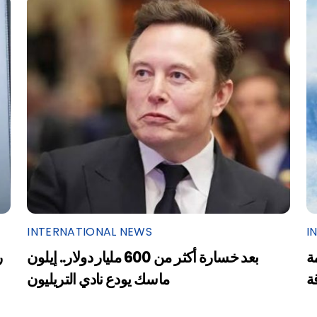
INTERNATIONAL NEWS
I
ة
بعد خسارة أكثر من 600 مليار دولار.. إيلون
ر
ة
ماسك يودع نادي التريليون