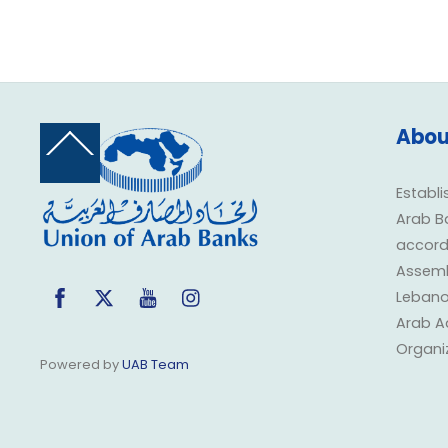
Abou
Back
To
Top
Establi
Arab B
accorda
Assembl
Facebook
Twitter
YouTube
Instagram
Lebano
Arab A
Organi
Powered by
UAB Team