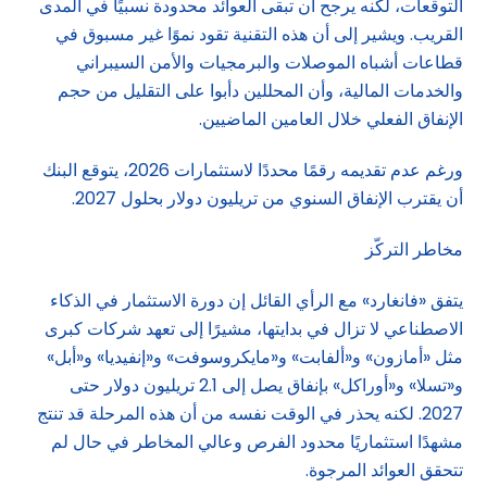
التوقعات، لكنه يرجح أن تبقى العوائد محدودة نسبيًا في المدى
القريب. ويشير إلى أن هذه التقنية تقود نموًا غير مسبوق في
قطاعات أشباه الموصلات والبرمجيات والأمن السيبراني
والخدمات المالية، وأن المحللين دأبوا على التقليل من حجم
الإنفاق الفعلي خلال العامين الماضيين.
ورغم عدم تقديمه رقمًا محددًا لاستثمارات 2026، يتوقع البنك
أن يقترب الإنفاق السنوي من تريليون دولار بحلول 2027.
مخاطر التركّز
يتفق «فانغارد» مع الرأي القائل إن دورة الاستثمار في الذكاء
الاصطناعي لا تزال في بدايتها، مشيرًا إلى تعهد شركات كبرى
مثل «أمازون» و«ألفابت» و«مايكروسوفت» و«إنفيديا» و«أبل»
و«تسلا» و«أوراكل» بإنفاق يصل إلى 2.1 تريليون دولار حتى
2027. لكنه يحذر في الوقت نفسه من أن هذه المرحلة قد تنتج
مشهدًا استثماريًا محدود الفرص وعالي المخاطر في حال لم
تتحقق العوائد المرجوة.