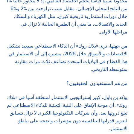
محدودًا نسبيًا قياسًا بحجم الاقتصاد العالمي، إذ لا يتجاوز حاليًا %1
من الناتج المحلي الإجمالي، مقابل نسب تراوحت بين %2 و%5
خلال دورات استثمارية تاريخية كبرى، مثل الكهرباء والسكك
الحديد والاتصالات، ما يعني أن الطفرة الحالية لا تزال في
مراحلها الأولى.
من جهتها، ترى «بلاك روك» أن الذكاء الاصطناعي سيعيد تشكيل
الاقتصادات والأسواق خلال 2026، مشيرة إلى أن الاستثمار في
هذا القطاع في الولايات المتحدة تضاعف ثلاث مرات مقارنة
بمتوسطه التاريخي.
من هم المستفيدون الحقيقيون؟
يؤكد بن باول، كبير إستراتيجيي الاستثمار لمنطقة آسيا في «بلاك
روك»، أن موجة الإنفاق على البنية التحتية للذكاء الاصطناعي لم
تبلغ ذروتها بعد، وأن شركات التكنولوجيا الكبرى لا تزال تتسابق
لتعزيز قدراتها التنافسية دون مؤشرات واضحة على تباطؤ
الاستثمار.