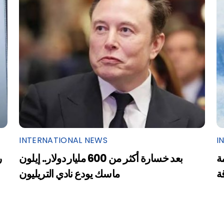
INTERNATIONAL NEWS
I
ة
بعد خسارة أكثر من 600 مليار دولار.. إيلون
ر
ة
ماسك يودع نادي التريليون