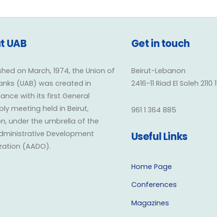
t UAB
Get in touch
shed on March, 1974, the Union of
Beirut-Lebanon
anks (UAB) was created in
2416-11 Riad El Soleh 2110 
nce with its first General
y meeting held in Beirut,
961 1 364 885
n, under the umbrella of the
dministrative Development
Useful Links
zation (AADO).
Home Page
Conferences
Magazines