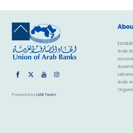
Abou
Back
To
Top
Establi
Arab B
accorda
Assembl
Facebook
Twitter
YouTube
Instagram
Lebano
Arab A
Organi
Powered by
UAB Team