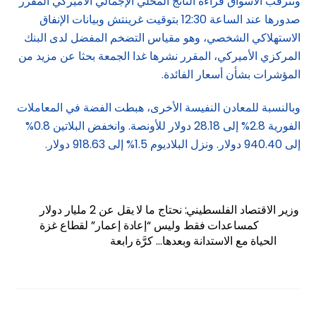
وتترقب الأسواق قراءة الناتج المحلي الإجمالي الأميركي المقرر
صدورها عند الساعة 12:30 بتوقيت غرينتش وبيانات الإنفاق
الاستهلاكي الشخصي، وهو مقياس التضخم المفضل لدى البنك
المركزي الأميركي، المقرر نشرها غدا الجمعة بحثا عن مزيد من
المؤشرات بشأن أسعار الفائدة.
وبالنسبة للمعادن النفيسة الأخرى، هبطت الفضة في المعاملات
الفورية 2.8% إلى 28.18 دولار للأونصة. وانخفض البلاتين 0.8%
إلى 940.40 دولار. ونزل البلاديوم 1.5% إلى 918.63 دولار.
وزير الاقتصاد الفلسطيني: نحتاج ما لا يقل عن 2 مليار دولار
كمساعدات فقط وليس “إعادة إعمار” لقطاع غزة
الحياة مع الاستدانة وبعدها… كرَّة رابعة