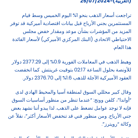
(العربية)-25/07/2024
تراجعت أسعار الذهب بنحو 1% اليوم الخميس وسط قيام
المستثمرين بجني الأرباح قبل بيانات اقتصادية أميركية قد توفر
المزيد من المؤشرات بشأن موعد ومقدار خفض مجلس
الاحتياطي الاتحادي (البنك المركزي الأميركي) لأسعار الفائدة
هذا العام.
وهبط الذهب في المعاملات الفورية 0.9% إلى 2377.29 دولار
للأونصة بحلول الساعة 02:17 بتوقيت غرينتش. كما انخفضت
العقود الأميركية الآجلة للذهب 1.6% إلى 2376.70 دولار.
وقال كبير محللي السوق لمنطقة آسيا والمحيط الهادي لدى
“أواندا”، كلفن وونج: “عندما تنظر من منظور أساسيات السوق
فإنه لا توجد عوامل تضغط على الذهب. لذا يبدو أننا نشهد بعض
جني الأرباح. ومن منظور فني قد تنخفض الأسعار أكثر”، نقلاً عن
وكالة “رويترز”.