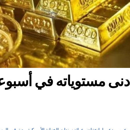
نى مستوياته في أسبوعي
بوعين، مدعوما بانخفاض عوائد سندات الخزانة الأمريكية مع ترقب المست