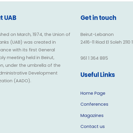
t UAB
Get in touch
shed on March, 1974, the Union of
Beirut-Lebanon
anks (UAB) was created in
2416-11 Riad El Soleh 2110 
nce with its first General
y meeting held in Beirut,
961 1 364 885
n, under the umbrella of the
dministrative Development
Useful Links
zation (AADO).
Home Page
Conferences
Magazines
Contact us