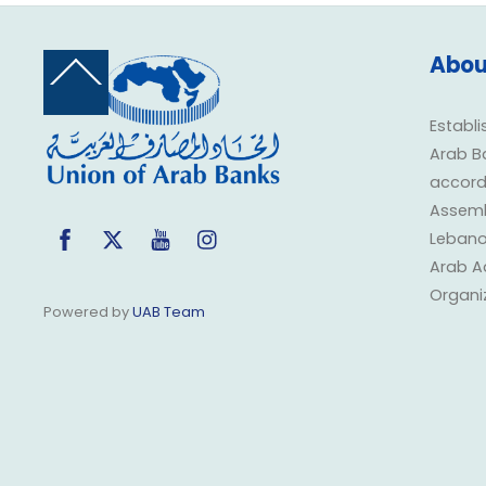
Abou
Back
To
Top
Establi
Arab B
accorda
Assembl
Facebook
Twitter
YouTube
Instagram
Lebano
Arab A
Organi
Powered by
UAB Team