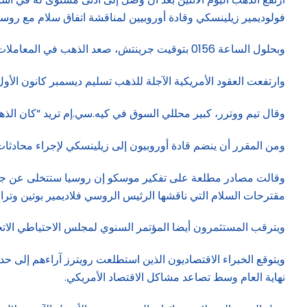
فولوديمير زيلينسكي وقادة أوروبيين لمناقشة اتفاق سلام مع روسيا
وبحلول الساعة 0156 بتوقيت جرينتش، صعد الذهب في المعاملات الفورية 0.3 بالمئة إلى 3345.64 دولار للأوقية (الأونصة)، بعد أن سجل أدنى مستوى له منذ أول أغسطس آب.
وارتفعت العقود الأمريكية الآجلة للذهب تسليم ديسمبر كانون الأول 0.3 بالمئة إلى 3391.80 دولا
وقال تيم ووترر، كبير محللي السوق في كيه.سي.إم تريد “كان الذهب في 
ومن المقرر أن ينضم قادة أوروبيون إلى زيلينسكي لإجراء محادثا
وقالت مصادر مطلعة على تفكير موسكو إن روسيا ستتخلى عن جيوب
مقترحات السلام التي ناقشها الرئيس الروسي فلاديمير بوتين وترا
ويترقب المستثمرون أيضا المؤتمر السنوي لمجلس الاحتياطي الاتح
ويتوقع الخبراء الاقتصاديون الذين استطلعت رويترز آراءهم إلى ح
نهاية العام وسط تصاعد مشاكل الاقتصاد الأمريكي.