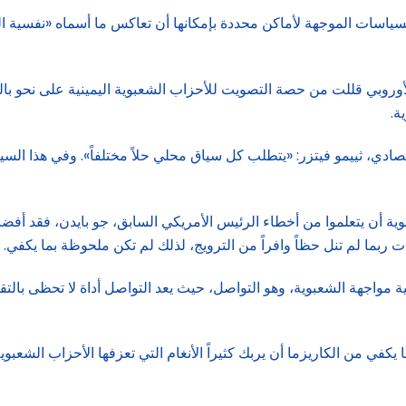
السياسات الموجهة لأماكن محددة بإمكانها أن تعاكس ما أسماه «نفسية ال
أوروبي قللت من حصة التصويت للأحزاب الشعبوية اليمينية على نحو بال
ة.
دي، ثييمو فيتزر: «يتطلب كل سياق محلي حلاً مختلفاً». وفي هذا السي
أن يتعلموا من أخطاء الرئيس الأمريكي السابق، جو بايدن، فقد أفضت قوا
بما لم تنل حظاً وافراً من الترويج، لذلك لم تكن ملحوظة بما يكفي.
ية مواجهة الشعبوية، وهو التواصل، حيث يعد التواصل أداة لا تحظى بالتق
 من الكاريزما أن يربك كثيراً الأنغام التي تعزفها الأحزاب الشعبوية