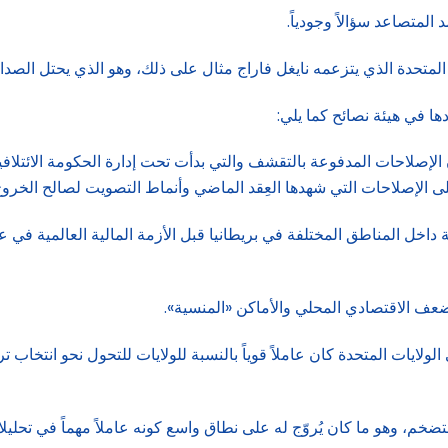
 المتصاعد سؤالاً وجودياً.
 المتحدة الذي يتزعمه نايغل فاراج مثال على ذلك، وهو الذي يحتل الص
ا في هيئة نصائح كما يلي:
ً: لا تتقشفوا، فقد أظهرت دراسة مهمة أُجريت في عام 2019 أن الإصلاحات المدفوعة بالتقشف والتي بدأت ت
 الإصلاحات التي شهدها العِقد الماضي وأنماط التصويت لصالح الخروج م
عف الاقتصادي المحلي والأماكن «المنسية».
ضخم، وهو ما كان يُروّج له على نطاق واسع كونه عاملاً مهماً في تحليلات