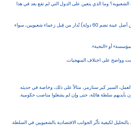
لشعبوية؟ وما الذي يتعين على الدول التي لم تقع بعد في هذا
تؤكد المؤشرات أن موجة الشعبوية آخذة في التوسع عالمياً، فقد أوضحت دراسة شاملة تغطي الفترة منذ عام 1900 أن نحو ربع الدول (من أصل عينة تضم 60 دولة) تُدار من قِبل زعماء شعبويين، سواء
مؤسسة» أو «النخبة».
ثابت وواضح على اختلاف المنهجيات.
عمل، السير كير ستارمر، مثالاً على ذلك، وخاصة في حديثه
ون بأيديهم سلطة هائلة، حتى وإن لم يشغلوا مناصب حكومية.
لتحليل لكيفية تأثّر الجوانب الاقتصادية بالشعبويين في السلطة.