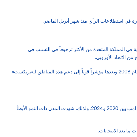
دارة في استطلاعات الرأي منذ شهر أبريل الماضي.
حت إدارة الحكومة الائتلافية في المملكة المتحدة من الأكثر ترجيحاً في التسبب في
ن الاتحاد الأوروبي.
ثانياً: تجنبوا الوقوع في أزمات مالية، فقد كان التغير النسبي للبطالة داخل المناطق المختلفة في بريطانيا قبل الأزمة المالية العالمية في عام 2008 وبعدها مؤشراً قوياً إلى دعم هذه المناطق لـ«بريكست»
وقد توصلت الأبحاث إلى أن نمو الدخل الحقيقي منذ عام 2020 في الولايات المتحدة كان عاملاً قوياً بالنسبة للولايات للتحول نحو انتخاب ترامب بين 2020 و2024. ولذلك، شهدت المدن ذات النمو الأبطأ
 ما بعد الانتخابات.