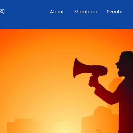
ouTube
Instagram
About
Members
Events