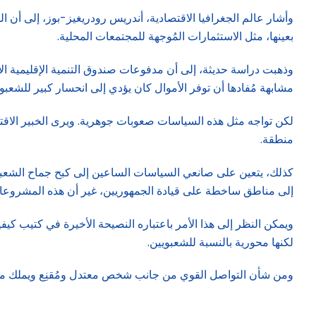
وأشار عالم الجغرافيا الاقتصادية، أندريس رودريغيز-بوز، إلى أن 
بعينها، مثل الاستثمارات المُوجهة للمجتمعات المحلية.
وذهبت دراسة حديثة، إلى أن مدفوعات صندوق التنمية الإقليمية ال
مشابهة مُفادها أن توفر الأموال كان يؤدي إلى انحسار كبير للشعبوي
لكن تواجه مثل هذه السياسات صعوبات جوهرية. ويرى الخبير الاقتصا
منطقة.
كذلك، يتعين على صانعي السياسات الساعين إلى كبح جماح الشعبوية 
إلى مناطق ساخطة على قيادة الجمهوريين، غير أن هذه المشروعات ر
ويمكن النظر إلى هذا الأمر باعتباره النصيحة الأخيرة في كتيب كيف
لكنها محورية بالنسبة للشعبويين.
ومن شأن التواصل القوي من جانب شخص معتدل ومُقنِع ويملك ما يكفي