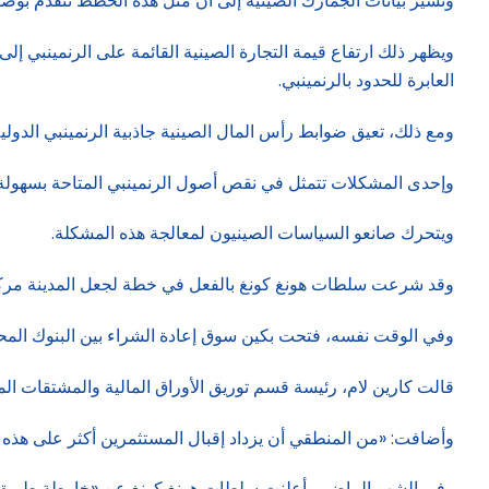
وتشير بيانات الجمارك الصينية إلى أن مثل هذه الخطط تتقدم بوضو
العابرة للحدود بالرنمينبي.
ومع ذلك، تعيق ضوابط رأس المال الصينية جاذبية الرنمينبي الدولية – فوفقاً لصندوق النقد ا
وإحدى المشكلات تتمثل في نقص أصول الرنمينبي المتاحة بسهولة.
ويتحرك صانعو السياسات الصينيون لمعالجة هذه المشكلة.
وقد شرعت سلطات هونغ كونغ بالفعل في خطة لجعل المدينة مركزاً
وفي الوقت نفسه، فتحت بكين سوق إعادة الشراء بين البنوك المحلي
قالت كارين لام، رئيسة قسم توريق الأوراق المالية والمشتقات ال
وأضافت: «من المنطقي أن يزداد إقبال المستثمرين أكثر على هذه 
وفي الشهر الماضي، أعلنت سلطات هونغ كونغ عن «خارطة طريق» لد