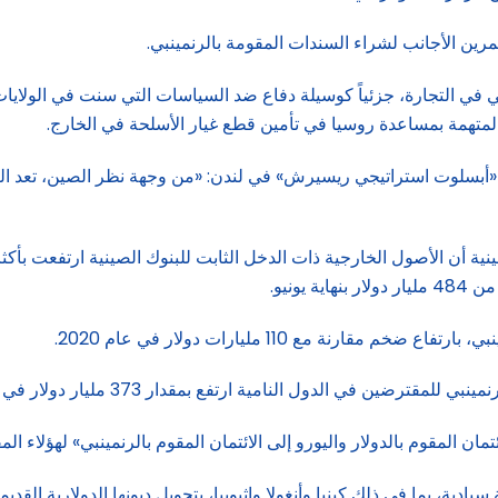
مرين الأجانب لشراء السندات المقومة بالرنمينبي.
في التجارة، جزئياً كوسيلة دفاع ضد السياسات التي سنت في الولايات 
 المتهمة بمساعدة روسيا في تأمين قطع غيار الأسلحة في الخارج.
أبسلوت استراتيجي ريسيرش» في لندن: «من وجهة نظر الصين، تعد التسويا
ونيو.
لنامية ارتفع بمقدار 373 مليار دولار في السنوات الأربع حتى نهاية مارس.
، بما في ذلك كينيا وأنغولا وإثيوبيا، بتحويل ديونها الدولارية القديمة 