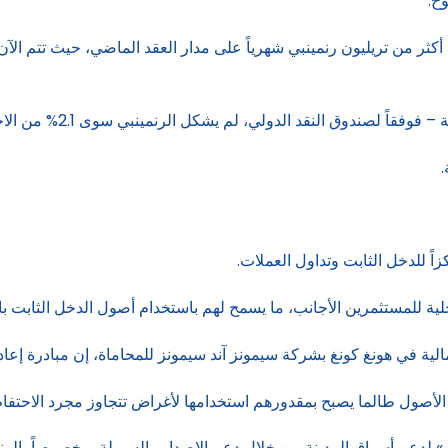
ح.
لدولي، لم يشكل الرنمينبي سوى 2.1% من الاحتياطيات الرسمية في بداية هذا العام.
 للدخل الثابت وتداول العملات.
ة للمستثمرين الأجانب، ما يسمح لهم باستخدام أصول الدخل الثابت با
مالية في هونغ كونغ بشركة سيمونز آند سيمونز للمحاماة، إن مبادرة إع
الأصول طالما يصبح بمقدورهم استخدامها لأغراض تتجاوز مجرد الاحتفا
عم أسواق المدينة من خلال دعم الإصدار والسيولة، وخصوصاً بالرنم