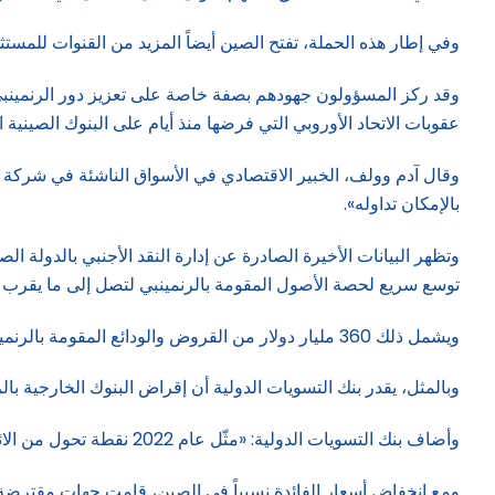
وفي إطار هذه الحملة، تفتح الصين أيضاً المزيد من القنوات للمستث
وقد ركز المسؤولون جهودهم بصفة خاصة على تعزيز دور الرنمينبي 
عقوبات الاتحاد الأوروبي التي فرضها منذ أيام على البنوك الصينية
وقال آدم وولف، الخبير الاقتصادي في الأسواق الناشئة في شركة «
بالإمكان تداوله».
توسع سريع لحصة الأصول المقومة بالرنمينبي لتصل إلى ما يقرب من 484 مليار دولار بنهاية ي
ويشمل ذلك 360 مليار دولار من القروض والودائع المقومة بالرنمينبي، بارتفاع ضخم مقارنة مع 110 مليارات دولار في عام 2020.
وبالمثل، يقدر بنك التسويات الدولية أن إقراض البنوك الخارجية بالرنمينبي للمقترضين في الدول ا
وأضاف بنك التسويات الدولية: «مثّل عام 2022 نقطة تحول من الائتمان المقوم بالدولار واليورو إلى الائتمان المقوم بالرنمينبي» لهؤلاء المقترضين.
ومع انخفاض أسعار الفائدة نسبياً في الصين، قامت جهات مقترضة سيادية