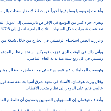
وأعلنت إندونيسيا وسلوفينيا أخيراً عن خطط لإصدار سندات بالرنمينبي،
ويعزى جزء كبير من التوسع في الإقراض بالرنمينبي إلى تمويل الت
تضاعفت 4 مرات خلال السنوات الثلاث الماضية لتصل إلى 7.6% في سبتمبر، ما يجعله ثاني أكثر العملات استخداماً في تمويل التجارة بعد الدولار الأمريكي.
وعززت الصين استخدام الرنمينبي في الخارج من خلال شبكة من بنو
رنمينبي في كل ربع سنة منذ بداية العام الماضي.
وتوسعت المعاملات عبر «سيبس» حتى مع انخفاض حصة الرنمينبي 
وقال بيرت هوفمان، الأستاذ في معهد شرق آسيا بجامعة سنغافورة ال
عالمي قائم على الدولار إلى نظام متعدد الأقطاب.
وأضاف هوفمان: إن المسؤولين الصينيين يعتقدون أن «النظام القائ