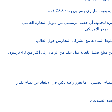
لياري رنمينبي بعائد 3.3% فقط.
ة للحدود، أن حصة الرنمينبي من تمويل التجارة العالمي
 المبادلة مع الشركاء التجاريين حول العالم.
ويأتي ذلك في الوقت الذي عززت فيه بكين استخدام نظام المدفوعات العابر للحدود الخاص بها «سيبس»، حيث ارتفعت قيمة المعاملات من مبلغ ضئيل للغاية قبل عقد من الزمان إلى أكثر من 40 تريليون
ظام الصيني – ما يعزز رغبة بكين في الابتعاد عن نظام نقدي
دد العملات».