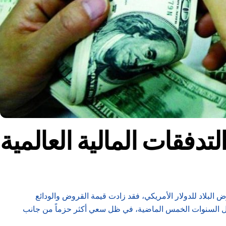
تدفقات المالية العالمية
ض البلاد للدولار الأمريكي، فقد زادت قيمة القروض والودائع
 من البنوك الصينية أربعة أضعاف لتصل إلى أكثر من 3.4 تريليونات يوان (480 مليار دولار) خلال السنوات الخمس الماضية، في ظل سعي أكثر حزماً من جانب