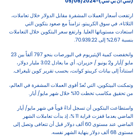
(سي ان بي سي)-05/06/2024
ارتفعت أسعار العملات المشفرة مقابل الدولار خلال تعاملات،
الثلاثاء، في سوق الكريبتو، تزامناً مع صعود بتكوين التي
استعادت مستوياتها العليا. وارتفع سعر البتكوين خلال التعاملات
بنسبة 2.67% إلى 70.939.22.
وانخفضت كمية الإيثيريوم في البورصات بنحو 797 ألفاً بين 23
مايو /أيار و2 يونيو / حزيران، أي ما يعادل 3.02 مليار دولار،
استناداً إلى بيانات كريبتو كوانت، بحسب تقرير كوين تليغراف.
وتمكنت البيتكوين، التي تُعدّ أقوى العملات المشفرة في العالم،
من تحقيق مكاسب تخطت 10% خلال شهر مايو/ أيار.
واستطاعت البتكوين أن تسجل أداءً قوياً في شهر مايو/ أيار
الماضي بعدما قفزت قرابة 11 %، إذ بدأت تعاملات الشهر
الماضي عند مستوى 60 ألف دولار قبل أن تتعافى وتصل إلى
مستوى 68 ألف دولار بنهاية الشهر نفسه.