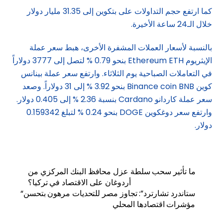
كما ارتفع حجم التداولات على بتكوين إلى 31.35 مليار دولار
خلال الـ24 ساعة الأخيرة.
بالنسبة لأسعار العملات المشفرة الأخرى، هبط سعر عملة
الإيثريوم Ethereum ETH بنحو 0.79 % لتصل إلى 3777 دولاراً
في التعاملات الصباحية يوم الثلاثاء. وارتفع سعر عملة بينانس
كوين Binance coin BNB بنحو 3.92 % إلى 31 دولاراً. وصعد
سعر عملة كاردانو Cardano بنسبة 2.36 % إلى 0.405 دولار.
وارتفع سعر دوغكوين DOGE بنحو 0.24 % لتبلغ 0.159342
دولار.
ما تأثير سحب سلطة عزل محافظ البنك المركزي من
أردوغان على الاقتصاد في تركيا؟
“ستاندرد تشارترد”: تجاوز مصر للتحديات مرهون بتحسن
مؤشرات اقتصادها المحلي