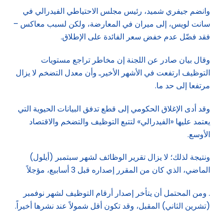
وانضم جيفري شميد، رئيس مجلس الاحتياطي الفيدرالي في
سانت لويس، إلى ميران في المعارضة، ولكن لسبب معاكس –
فقد فضّل عدم خفض سعر الفائدة على الإطلاق.
وقال بيان صادر عن اللجنة إن مخاطر تراجع مستويات
التوظيف ارتفعت في الأشهر الأخيرـ وأن معدل التضخم لا يزال
مرتفعا إلى حد ما.
وقد أدى الإغلاق الحكومي إلى قطع تدفق البيانات الحيوية التي
يعتمد عليها «الفيدرالي» لتتبع التوظيف والتضخم والاقتصاد
الأوسع.
ونتيجة لذلك؛ لا يزال تقرير الوظائف لشهر سبتمبر (أيلول)
الماضي، الذي كان من المقرر إصداره قبل 3 أسابيع، مؤجلاً
. ومن المحتمل أن يتأخر إصدار أرقام التوظيف لشهر نوفمبر
(تشرين الثاني) المقبل، وقد تكون أقل شمولاً عند نشرها أخيراً.