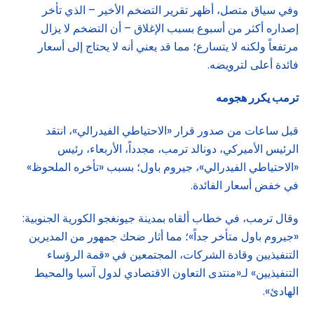
وفي سياق متصل، أظهر تقرير التضخم الأخير – الذي تأخر
إصداره أكثر من أسبوع بسبب الإغلاق – أن التضخم لا يزال
مرتفعاً ولكنه لا يتسارع؛ مما قد يعني أنه لا يحتاج إلى أسعار
فائدة أعلى لترويضه.
ترمب يكرر هجومه
قبل ساعات من صدور قرار «الاحتياطي الفيدرالي»، انتقد
الرئيس الأميركي، دونالد ترمب، مجدداً، الأربعاء، رئيس
«الاحتياطي الفيدرالي»، جيروم باول؛ بسبب «تأخره الملحوظ»
في خفض أسعار الفائدة.
وقال ترمب، في خطاب ألقاه بمدينة جيونغجو الكورية الجنوبية:
«جيروم باول متأخر جداً»؛ مما أثار ضحك جمهور من المديرين
التنفيذيين وقادة الشركات، المجتمعين في «قمة الرؤساء
التنفيذيين» لـ«منتدى التعاون الاقتصادي لدول آسيا والمحيط
الهادئ».