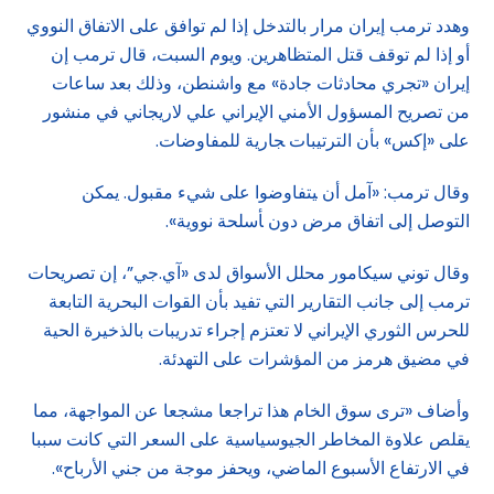
وهدد ترمب إيران مرار بالتدخل إذا لم توافق على الاتفاق النووي
أو إذا لم توقف قتل المتظاهرين. ويوم السبت، قال ترمب إن
إيران «تجري ⁠محادثات جادة» مع واشنطن، وذلك بعد ساعات
من تصريح المسؤول الأمني الإيراني علي ‌لاريجاني في منشور
على «إكس» بأن الترتيبات ‍جارية للمفاوضات.
وقال ترمب: «آمل أن ‍يتفاوضوا على شيء مقبول. يمكن
التوصل إلى اتفاق مرض دون ‍أسلحة نووية».
وقال توني سيكامور محلل الأسواق لدى «آي.جي”، إن تصريحات
ترمب إلى جانب التقارير التي تفيد بأن القوات البحرية التابعة
للحرس الثوري الإيراني لا تعتزم إجراء تدريبات بالذخيرة الحية
في مضيق هرمز من المؤشرات ​على التهدئة.
وأضاف «ترى سوق الخام هذا تراجعا مشجعا عن المواجهة، مما
يقلص علاوة المخاطر الجيوسياسية على السعر ⁠التي كانت سببا
في الارتفاع الأسبوع الماضي، ويحفز موجة من جني الأرباح».