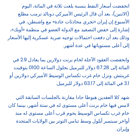
انخفضت أسعار النفط بنسبة بلغت ثلاثة في المائة، اليوم
(الاثنين)، بعد أن قال الرئيس الأميركي دونالد ترمب مطلع
الأسبوع إن إيران «تجري محادثات جادة» مع ​واشنطن، في
إشارة إلى خفض التصعيد مع الدولة العضو في منظمة «أوبك»،
وذلك بعد أن دفعت احتمالات توجيه ضربة عسكرية إليها الأسعار
إلى أعلى مستوياتها في عدة أشهر.
وانخفضت العقود الآجلة لخام برنت دولارين بما يعادل 2.9 في
المائة إلى 67.28 دولار للبرميل بحلول الساعة 0100 بتوقيت
غرينتش. ونزل خام غرب تكساس الوسيط الأميركي دولارين أو
3.1 في المائة إلى ‌63.17 دولار للبرميل.
شهد ‌كلا العقدين هبوطا حادا مقارنة بالجلسات ‌السابقة ⁠التي ​
لامس فيها ‌خام برنت أعلى مستوى له في ستة أشهر، بينما كان
خام غرب تكساس الوسيط يحوم قرب أعلى مستوى له منذ
أواخر سبتمبر أيلول وسط تنامي التوتر بين الولايات المتحدة
وإيران.