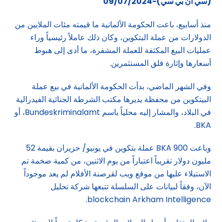
(سي ان بي سي)-09/07/2024
منذ أسابيع، باعت الحكومة الألمانية ما قيمته مئات الملايين من
الدولارات من عملة البتكوين، وكان ذلك عاملاً رئيسياً وراء
عمليات البيع المكثفة للعملة المشفرة، ما أدى إلى هبوط
أسعارها وإثارة قلق المستثمرين.
وفي الشهر الماضي، بدأت الحكومة الألمانية في بيع عملة
البيتكوين من محفظة يديرها مكتب الشرطة الجنائية الفيدرالية
في البلاد، والمشار إليه محلياً باسم Bundeskriminalamt، أو
BKA.
وباعت BKA 900 عملة بتكوين في يونيو/ حزيران بقيمة 52
مليون دولار تقريباً اعتباراً من يوم الاثنين، من كمية ضخمة تم
الاستيلاء عليها من موقع ويب لقرصنة الأفلام لم يعد موجوداً
الآن، وفقاً لبيانات على السلسلة تتبعها شركة تحليل
blockchain Arkham Intelligence.