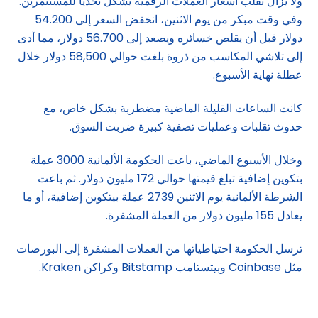
ولا يزال تقلب أسعار العملات الرقمية يشكل تحدياً للمستثمرين.
وفي وقت مبكر من يوم الاثنين، انخفض السعر إلى 54.200
دولار قبل أن يقلص خسائره ويصعد إلى 56.700 دولار، مما أدى
إلى تلاشي المكاسب من ذروة بلغت حوالي 58,500 دولار خلال
عطلة نهاية الأسبوع.
كانت الساعات القليلة الماضية مضطربة بشكل خاص، مع
حدوث تقلبات وعمليات تصفية كبيرة ضربت السوق.
وخلال الأسبوع الماضي، باعت الحكومة الألمانية 3000 عملة
بتكوين إضافية تبلغ قيمتها حوالي 172 مليون دولار. ثم باعت
الشرطة الألمانية يوم الاثنين 2739 عملة بيتكوين إضافية، أو ما
يعادل 155 مليون دولار من العملة المشفرة.
ترسل الحكومة احتياطياتها من العملات المشفرة إلى البورصات
مثل Coinbase وبيتستامب Bitstamp وكراكن Kraken.