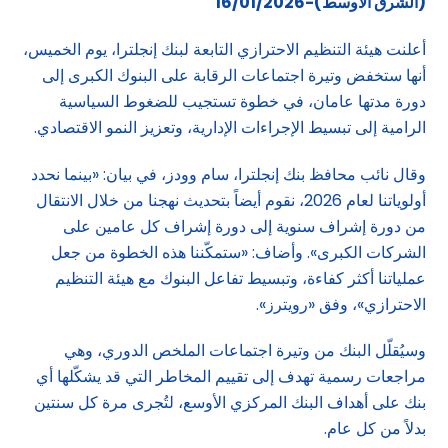
(الشرق الأوسط)-16/01/2026
أعلنت هيئة التنظيم الاحترازي التابعة لبنك إنجلترا، يوم الخميس،
أنها ستخفض وتيرة اجتماعات الرقابة على البنوك الكبرى إلى
دورة مدتها عامان، في خطوة تستجيب للضغوط السياسية
الرامية إلى تبسيط الإجراءات الإدارية، وتعزيز النمو الاقتصادي.
وقال نائب محافظ بنك إنجلترا، سام وودز، في بيان: «بينما نحدد
أولوياتنا لعام 2026، نقوم أيضاً بتحديث نهجنا من خلال الانتقال
من دورة إشراف سنوية إلى دورة إشراف كل عامين على
الشركات الكبرى». وأضاف: «ستمكّننا هذه الخطوة من جعل
عملياتنا أكثر كفاءة، وتبسيط تفاعل البنوك مع هيئة التنظيم
الاحترازي»، وفق «رويترز».
وسيُقلّل البنك من وتيرة اجتماعات الملخص الدوري، وهي
مراجعات رسمية تهدف إلى تقييم المخاطر التي قد يشكّلها أي
بنك على أهداف البنك المركزي الأوسع، لتُجرى مرة كل سنتين
بدلاً من كل عام.