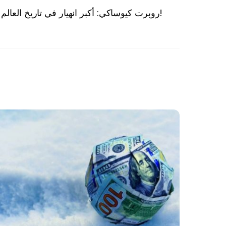
روبرت كيوساكي: أكبر انهيار في تاريخ العالم قادم هذا العام.. وودائع المتقاعدين ستتبخر!