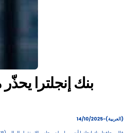
بنك إنجلترا يحذّ
(العربية)-14/10/2025
قال محافظ بنك إنجلترا أندرو بيلي إن مجلس الاستقرار المالي (FSB) يعمل على تحديث آليات المراقبة لتصبح أكثر مرونة وسرعة في الكشف عن المخاطر الجديدة والتعامل معها.