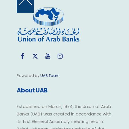
Back
To
Top
Facebook
Twitter
YouTube
Instagram
Powered by
UAB Team
About UAB
Established on March, 1974, the Union of Arab
Banks (UAB) was created in accordance with
its first General Assembly meeting held in
Beirut, Lebanon, under the umbrella of the