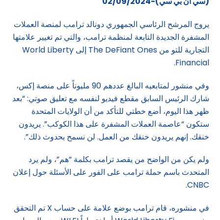
(سي ان بي سي)-02/09/2024
يروج المرشح الرئاسي الجمهوري دونالد ترامب لمنصة العملات
المشفرة الجديدة التابعة لمنظمة ترامب، والتي تم تغيير علامتها
التجارية للتو من The DeFiant Ones إلى World Liberty
Financial.
وفي منشور لمتابعيه البالغ عددهم 90 مليوناً على منصة إكس،
شارك الرئيس السابق مقطع فيديو لنفسه مع تعليق صوتي: “بعد
ظهر هذا اليوم، أضع خطتي للتأكد من أن الولايات المتحدة
ستكون “عاصمة العملات المشفرة على هذا الكوكب”. يريدون
خنقك. إنهم يريدون خنقك من العمل. لن نسمح بحدوث ذلك”.
ولم يكن من الواضح من يقصد ترامب بكلمة “هم”، ولم يرد
المتحدث باسم حملة ترامب على الفور على الأسئلة حول إعلان
CNBC.
في منشوره، قام ترامب بوضع علامة على حساب X تم التحقق