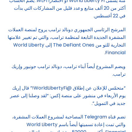
منه يسمى World Liberty Fi أو اختصاراً WLFI. يضم الحساب
أكثر من 20 ألف متابع وعدد قليل من المشاركات التي بدأت
في 22 أغسطس.
المرشح الرئاسي الجمهوري دونالد ترامب يروج لمنصة العملات
المشفرة الجديدة التابعة لمنظمة ترامب، والتي تم تغيير علامتها
التجارية للتو من The DeFiant Ones إلى World Liberty
Financial.
ويضم المشروع أيضاً أبناء ترامب، دونالد ترامب جونيور وإريك
ترامب.
“متحمّس للإعلان عن إطلاق @WorldLibertyFi!” قال إريك
يوم الأربعاء في منشور على منصة إكس: “لقد وصلنا إلى عصر
جديد في التمويل”.
تضم قناة Telegram المصاحبة لمشروع العملات المشفرة،
والتي تمت إعادة تسميتها أيضاً باسم World Liberty