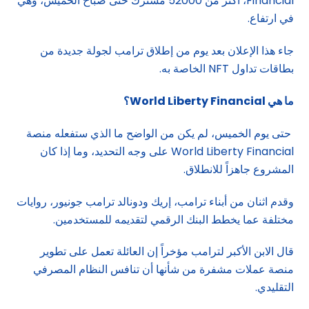
Financial، أكثر من 52000 مشترك حتى صباح الخميس، وهي
في ارتفاع.
جاء هذا الإعلان بعد يوم من إطلاق ترامب لجولة جديدة من
بطاقات تداول NFT الخاصة به.
ما هي
World Liberty Financial؟
حتى يوم الخميس، لم يكن من الواضح ما الذي ستفعله منصة
World Liberty Financial على وجه التحديد، وما إذا كان
المشروع جاهزاً للانطلاق.
وقدم اثنان من أبناء ترامب، إريك ودونالد ترامب جونيور، روايات
مختلفة عما يخطط البنك الرقمي لتقديمه للمستخدمين.
قال الابن الأكبر لترامب مؤخراً إن العائلة تعمل على تطوير
منصة عملات مشفرة من شأنها أن تنافس النظام المصرفي
التقليدي.