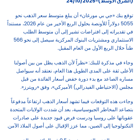
(الشرق الاوسط)-24/10/2025
توقع بنك «جي بي مورغان» أن يبلغ متوسط سعر الذهب نحو
5055 دولاراً للأونصة بحلول الربع الأخير من عام 2026، مستنداً
في تقديراته إلى افتراضات تشير إلى أن متوسط الطلب
الاستثماري ومشتريات البنوك المركزية سيصل إلى نحو 566
طناً خلال الربع الأول من العام المقبل.
وجاء في مذكرة للبنك: «نظراً لأن الذهب يظل من بين أصولنا
الأعلى ثقة على المدى الطويل هذا العام، نعتقد أنه سيواصل
مساره الصاعد مع بدء دورة خفض أسعار الفائدة من قبل
مجلس (الاحتياطي الفيدرالي) الأميركي»، وفق «رويترز».
وجاءت هذه التوقعات فيما تشهد أسعار الذهب ارتفاعاً مدفوعاً
بتصاعد المخاطر الجيوسياسية، بعد أن شددت الولايات المتحدة
عقوباتها على روسيا ودرست فرض قيود جديدة على صادرات
التكنولوجيا إلى الصين، مما عزز الإقبال على أصول الملاذ الآمن.