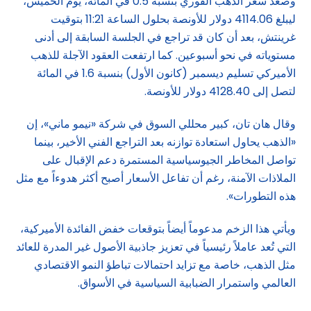
وصعد سعر الذهب الفوري بنسبة 0.5 في المائة، يوم الخميس،
ليبلغ 4114.06 دولار للأونصة بحلول الساعة 11:21 بتوقيت
غرينتش، بعد أن كان قد تراجع في الجلسة السابقة إلى أدنى
مستوياته في نحو أسبوعين. كما ارتفعت العقود الآجلة للذهب
الأميركي تسليم ديسمبر (كانون الأول) بنسبة 1.6 في المائة
لتصل إلى 4128.40 دولار للأونصة.
وقال هان تان، كبير محللي السوق في شركة «نيمو ماني»، إن
«الذهب يحاول استعادة توازنه بعد التراجع الفني الأخير، بينما
تواصل المخاطر الجيوسياسية المستمرة دعم الإقبال على
الملاذات الآمنة، رغم أن تفاعل الأسعار أصبح أكثر هدوءاً مع مثل
هذه التطورات».
ويأتي هذا الزخم مدعوماً أيضاً بتوقعات خفض الفائدة الأميركية،
التي تُعد عاملاً رئيسياً في تعزيز جاذبية الأصول غير المدرة للعائد
مثل الذهب، خاصة مع تزايد احتمالات تباطؤ النمو الاقتصادي
العالمي واستمرار الضبابية السياسية في الأسواق.