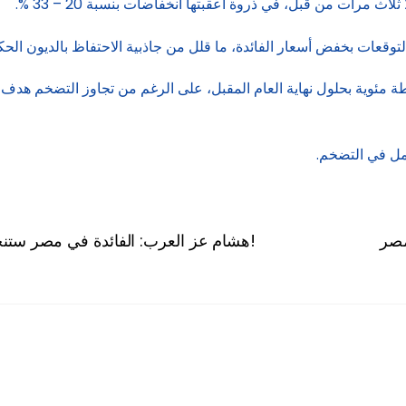
لاث مرات من قبل، في ذروة أعقبتها انخفاضات بنسبة 20 – 33 %.
 التوقعات بخفض أسعار الفائدة، ما قلل من جاذبية الاحتفاظ بالديون ا
تمل في التضخم.
هشام عز العرب: الفائدة في مصر ستنخفض لـ12%.. والاقتصاد يعود بقوة خلال 2026!