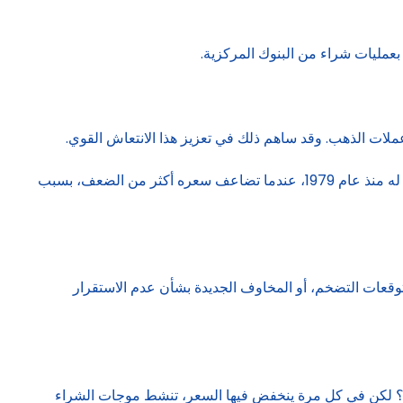
بعمليات شراء من البنوك المركزية.
عملات الذهب. وقد ساهم ذلك في تعزيز هذا الانتعاش القوي.
وارتفعت أسعار السبائك بأكثر من 50 % هذا العام، مسجلةً رقماً قياسياً، تجاوز 4100 دولار للأونصة، ما يضع الذهب على مسار أفضل عام له منذ عام 1979، عندما تضاعف سعره أكثر من الضعف، بسبب
عار الفائدة، وتوقعات التضخم، أو المخاوف الجديدة بشأن عدم الاستقرار
اض؟ لكن في كل مرة ينخفض فيها السعر، تنشط موجات الشراء