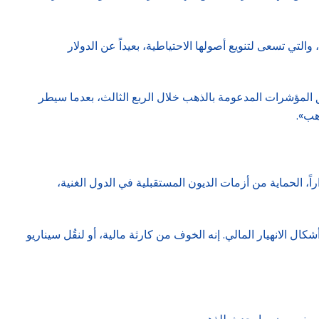
 في الدول النامية، والتي تسعى لتنويع أصولها الاحتياطية، بعيداً عن الدولار
 المؤسسي والتجزئة السوق: تم ضخ مبلغ قياسي قدره 26 مليار دولار في صناديق المؤشرات المدعومة بالذهب خلال الربع الثالث، بعدما سيطر
هب».
رامب والعالم الأقل استقراراً، الحماية من أزمات الديون المستقبلية في الدول الغنية،
 الانهيار المالي. إنه الخوف من كارثة مالية، أو لنقُل سيناريو