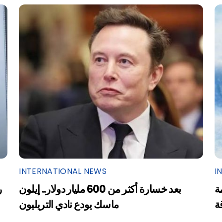
INTERNATIONAL NEWS
I
ة
بعد خسارة أكثر من 600 مليار دولار.. إيلون
ر
ة
ماسك يودع نادي التريليون