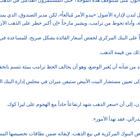
يتساءلون: متى ستتوقف هذه الموجة؟ حتى المُستثمرون القدامى في الذه
دن لإدارة الأصول: «يبدو الأمر مُبالَغاً»، لكن مدير الصندوق، الذي 
 وأداة تحوط من ترامب، ويشير مازحاً: «إن أكبر خطر على الذهب الآن، 
اً على البنك المركزي لخفض أسعار الفائدة بشكل صريح، للمساعدة في 
ذلك من قيمة الذهب.
من شأنه أن يُغير الوضع، وهو أن يحالف الحظ ترامب ببيئة تتسم بانخف
لى تعيين مستشار البيت الأبيض ستيفن ميران في مجلس إدارة البنك الم
، إلى أن «سعر الذهب شهد ارتفاعاً حاداً مع الهجوم على ليزا كوك.
رالي، فقد تهدأ الأمور».
ض البنوك المركزية في بيع الذهب، لإبقائه ضمن نطاقات تخصيصها المس