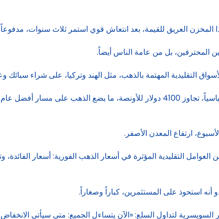
ا المخزن العريق للقيمة، بعد انتعاش قوي استمر ثلاث سنوات، مدفوعاً 
 المحترفين، بل من عامة الناس أيضاً.
سواق التقليدية المهتمة بالذهب، مثل الهند وتركيا، على شراء سبائك و
لأسبوع، ارتفاع المعدن الأصفر.
% منذ بداية سبتمبر إلى أي من العوامل التقليدية المؤثرة في أسعار الذهب الفورية: أس
 أنه استحوذ على المستثمرين، كباراً وصغاراً.
ر السويسرية لتداول السلع: «الآن يتساءل الجميع: متى سيأتي الانخف