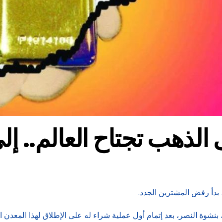
الذهب تجتاح العالم.. إ
بدأ رفض المشترين الجدد.
جي أونوكي مدير شركة معمارية يبلغ من العمر 40 عاماً، بنشوة النصر، بعد إتمام أول عملية شراء له