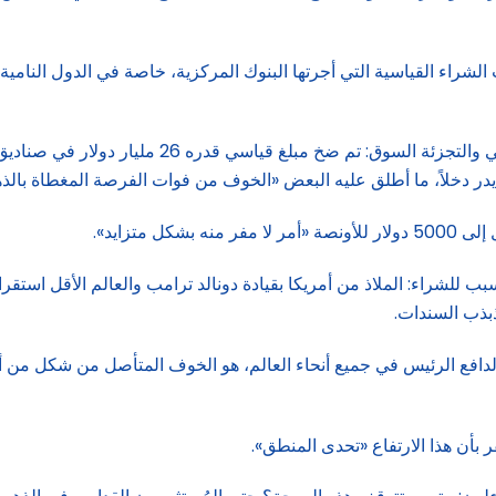
يس وراء هذا الارتفاع منذ عام 2022، هو عمليات الشراء القياسية التي أجرتها البنوك المركزية، خاصة
علاوة على ذلك، فاجأت موجة أحدث من عمليات الشراء
در دخلاً، ما أطلق عليه البعض «الخوف من فوات الفرصة المغطاة بالذ
متزايد».
ذا السياق، يتم الاستشهاد بكل سيناريو متوقع لعام 2025 كسبب للشراء: الملاذ من أمريكا بقيادة دونالد ت
ذبذب السندات.
افع الرئيس في جميع أنحاء العالم، هو الخوف المتأصل من شكل من أشكال
 بأن هذا الارتفاع «تحدى المنطق».