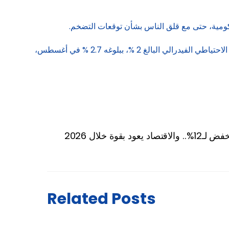
لحكومية، حتى مع قلق الناس بشأن توقعات التضخم.
وفي الولايات المتحدة، يتوقع المستثمرون أربعة تخفيضات بربع نقطة مئوية بحلول نهاية العام المقبل، على الرغم من تجاوز التضخم هدف الاحتياطي الفيدرالي البالغ 2 %، ببلوغه 2.7 % في أغسطس،
Related Posts