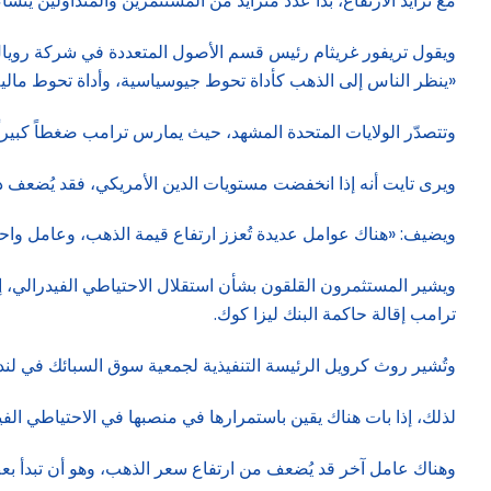
مع تزايد الارتفاع، بدأ عدد متزايد من المستثمرين والمتداولين 
ويقول تريفور غريثام رئيس قسم الأصول المتعددة في شركة رويال لن
«ينظر الناس إلى الذهب كأداة تحوط جيوسياسية، وأداة تحوط مالية،
وتتصدّر الولايات المتحدة المشهد، حيث يمارس ترامب ضغطاً كبير
ويرى تايت أنه إذا انخفضت مستويات الدين الأمريكي، فقد يُضعف 
ويضيف: «هناك عوامل عديدة تُعزز ارتفاع قيمة الذهب، وعامل واحد 
ويشير المستثمرون القلقون بشأن استقلال الاحتياطي الفيدرالي، إ
ترامب إقالة حاكمة البنك ليزا كوك.
وتُشير روث كرويل الرئيسة التنفيذية لجمعية سوق السبائك في لندن
لذلك، إذا بات هناك يقين باستمرارها في منصبها في الاحتياطي الفيد
وهناك عامل آخر قد يُضعف من ارتفاع سعر الذهب، وهو أن تبدأ بع