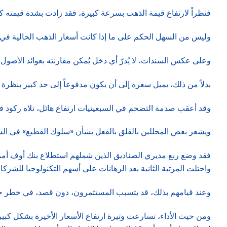
فنظراً لارتفاع قيمة الذهب بسرعة كبيرة، فقد زادت بشدة قيمته ك
وليس من السهل الحكم على ما إذا كانت أسعار الذهب الحالية في من
وعلى عكس السندات، لا يُدرّ أي دخل يُمكن مقارنته بعوائد الأصول 
بدلاً من ذلك، يميل سعره إلى أن يكون مدفوعاً إلى حد كبير بنظرة
وقد أعقب صدمة التضخم في السبعينيات ارتفاع هائل، تلاه ركود في أو
ويشعر بعض المحللين بالقلق بالفعل بشأن «سلوك القطيع» في السو
واحتلت المرتبة الثانية بعد الرهانات على أسهم التكنولوجيا للشركا
وعند قيامهم بذلك، قد يتسبب المستثمرون، دون قصد، في خطر جد