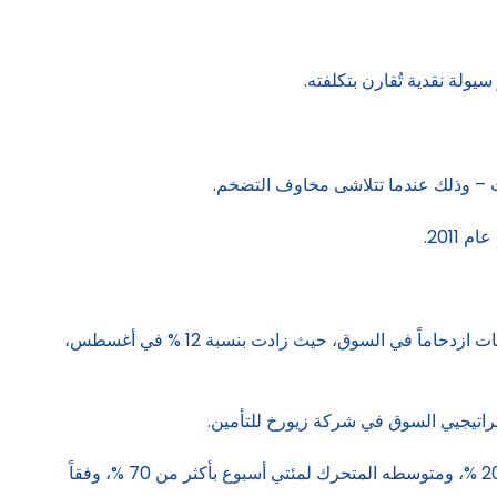
ولة نقدية تُقارن بتكلفته.
بات – وذلك عندما تتلاشى مخاوف التضخم.
2011.
فقد وضع ربع مديري الصناديق الذين شملهم استطلاع بنك أوف أمريكا الشهر الماضي، الرهانات الطويلة على الذهب، على أنها أكثر الصفقات ازدحاماً في السوق، حيث زادت بنسبة 12 % في أغسطس،
اتيجيي السوق في شركة زيورخ للتأمين.
ومن حيث الأداء، تسارعت وتيرة ارتفاع الأسعار الأخيرة بشكل كبير، حيث تجاوز سعر الذهب الآن متوسطه المتحرك لمئتي يوم بأكثر من 20 %، ومتوسطه المتحرك لمئتي أسبوع بأكثر من 70 %، وفقاً