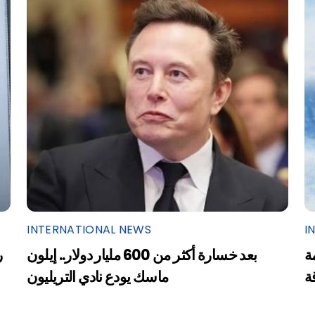
INTERNATIONAL NEWS
I
ة
بعد خسارة أكثر من 600 مليار دولار.. إيلون
ر
ة
ماسك يودع نادي التريليون