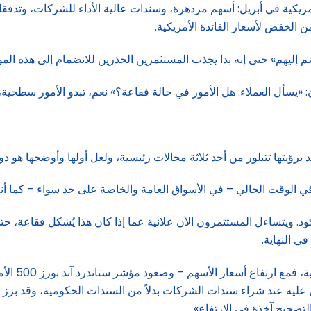
أمريكية في أبريل: أسهم مزدهرة، وسندات عالية الأداء للشركات، وتدفق
الخفض لأسعار الفائدة الأمريكية.
ضم إليهم» حتى إنه بدا يجذب المستثمرين الحذرين للانضمام إلى هذه المو
«يسأل العملاء: هل الأمور في حالة فقاعة؟» نعم، تبدو الأمور سطحية، 
 برؤيتها تتبلور من أحد ثلاثة مجالات رئيسية، ولعل أولها وأوضحها هو 
ي الوقت الحالي – في الأسواق العامة والخاصة على حد سواء – كما أنه يم
ركود. ويتساءل المستثمرون الآن علانية عما إذا كان هذا يُشكل فقاعة
ي النهاية.
 عليه عند شراء سندات الشركات بدلاً من السندات الحكومية، وقد برز ا
تصحيح آخذة في الارتفاع».