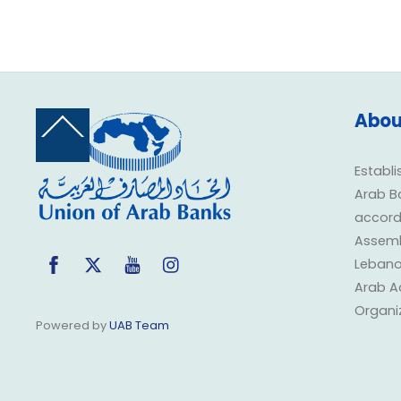
Abou
Back
To
Top
Establi
Arab B
accorda
Assembl
Facebook
Twitter
YouTube
Instagram
Lebano
Arab A
Organi
Powered by
UAB Team