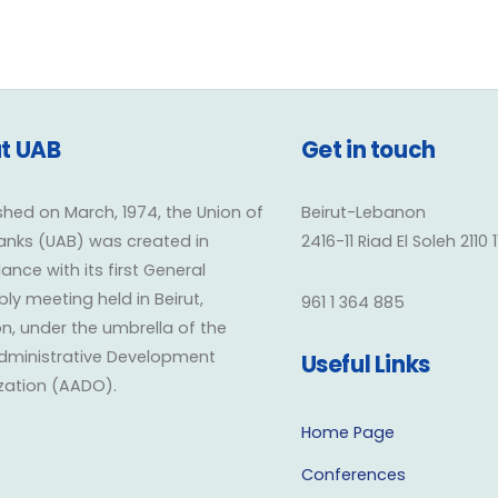
t UAB
Get in touch
shed on March, 1974, the Union of
Beirut-Lebanon
anks (UAB) was created in
2416-11 Riad El Soleh 2110 
nce with its first General
y meeting held in Beirut,
961 1 364 885
n, under the umbrella of the
dministrative Development
Useful Links
zation (AADO).
Home Page
Conferences