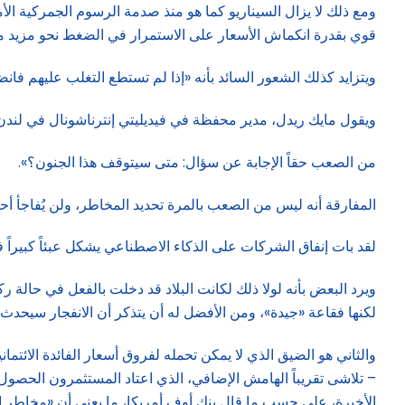
ومع ذلك لا يزال السيناريو كما هو منذ صدمة الرسوم الجمركية ال
قوي بقدرة انكماش الأسعار على الاستمرار في الضغط نحو مزيد من 
ويتزايد كذلك الشعور السائد بأنه «إذا لم تستطع التغلب عليهم فان
ويقول مايك ريدل، مدير محفظة في فيديليتي إنترناشونال في لندن: 
من الصعب حقاً الإجابة عن سؤال: متى سيتوقف هذا الجنون؟».
المفارقة أنه ليس من الصعب بالمرة تحديد المخاطر، ولن يُفاجأ أحد
لقد بات إنفاق الشركات على الذكاء الاصطناعي يشكل عبئاً كبيراً ف
ويرد البعض بأنه لولا ذلك لكانت البلاد قد دخلت بالفعل في حالة 
لكنها فقاعة «جيدة»، ومن الأفضل له أن يتذكر أن الانفجار سيحدث ف
– تلاشى تقريباً الهامش الإضافي، الذي اعتاد المستثمرون الحصول
الأخيرة، على حسب ما قال بنك أوف أمريكا، ما يعني أن «مخاطر ال