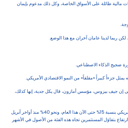
ات مالية طائلة على الأسواق الخاصة، وكل ذلك مدعوم بإيمان
جة.
لكن ربما لدينا عامان آخران مع هذا الوضع.
دورة ضجيج الذكاء الاصطناعي.
ثل جزءاً كبيراً «مقلقاً» من النمو الاقتصادي الأمريكي.
، حتى إن جيف بيزوس، مؤسس أمازون، قال يكل جدية، إنها كذلك،
والثاني هو الضيق الذي لا يمكن تحمله لفروق أسعار الفائدة الائتمانية، فمع ارتفاع أسعار الأسهم – وصعود مؤشر ستاندرد آند بورز 500 الأمريكي بنسبة 15% حتى الآن هذا العام، ونحو 40% منذ أواخر أبريل
رتفاع بتفاؤل المستثمرين تجاه هذه الفئة من الأصول في الأشهر