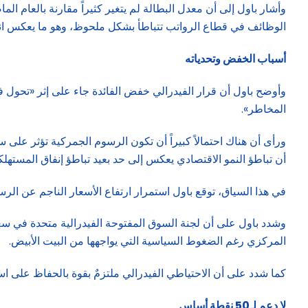
وأشار باول إلى أن معدل البطالة لم يتغير كثيراً مقارنة بالعام ا
الوظائف في قطاع الرواتب تتباطأ بشكل ملحوظ، وهو ما يعكس انخ
أسباب الخفض وتحدياته
وأوضح باول أن قرار الفيدرالي خفض الفائدة جاء على إثر «تحول ف
المخاطر».
أن تباطؤ النمو الاقتصادي يعكس إلى حد بعيد تباطؤ إنفاق المستهلك
في هذا السياق، توقع باول استمرار ارتفاع الأسعار الناجم عن الرس
وشدد باول على أن لجنة السوق المفتوحة الفيدرالية متحدة في سعي
المركزي رغم الضغوط السياسية التي يواجهها من البيت الأبيض.
كما شدد على أن الاحتياطي الفيدرالي ملتزمٌ بقوة بالحفاظ على است
لا دعم لـ50 نقطة أساس