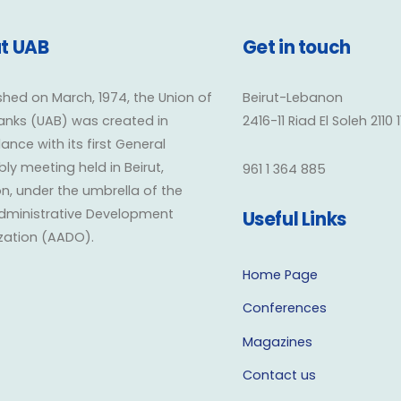
t UAB
Get in touch
shed on March, 1974, the Union of
Beirut-Lebanon
anks (UAB) was created in
2416-11 Riad El Soleh 2110 
nce with its first General
y meeting held in Beirut,
961 1 364 885
n, under the umbrella of the
dministrative Development
Useful Links
zation (AADO).
Home Page
Conferences
Magazines
Contact us