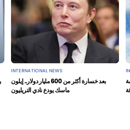
INTERNATIONAL NEWS
I
ة
بعد خسارة أكثر من 600 مليار دولار.. إيلون
ر
ة
ماسك يودع نادي التريليون