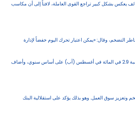
ظائف يعكس بشكل كبير تراجع القوى العاملة، لافتاً إلى أن مكاسب
ر التضخم، وقال: «يمكن اعتبار تحرك اليوم خفضاً لإدارة
ورأى أن هناك احتمالاً كبيراً أن تكون الرسوم الجمركية تؤثر على سوق العمل، مشيراً إلى أن مؤشر أسعار المستهلكين الأساسي ارتفع بنسبة 2.9 في المائة في أغسطس (آب) على أساس سنوي، وأضاف
م وتعزيز سوق العمل. وهو بذلك يؤكد على استقلالية البنك