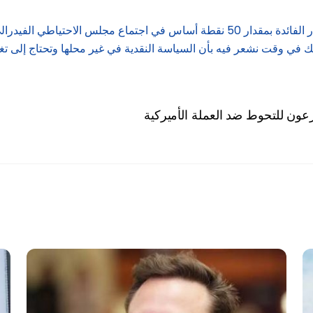
وأوضح باول أنه لم يكن هناك دعم واسع النطاق لخفض أكبر لأسعار الفائدة بمقدار 50 نقط
ك في وقت نشعر فيه بأن السياسة النقدية في غير محلها وتحتاج إلى تغي
عون للتحوط ضد العملة الأميركية