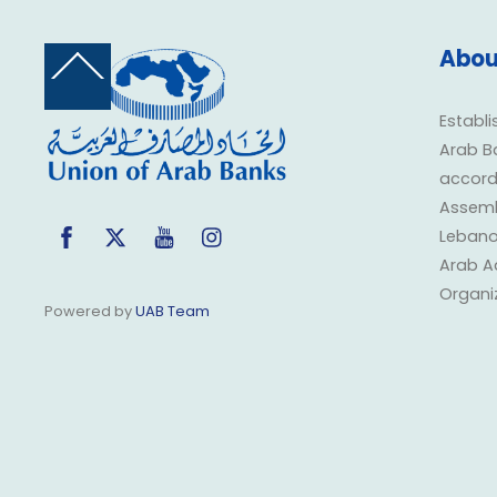
Abou
Back
To
Top
Establi
Arab B
accorda
Assembl
Facebook
Twitter
YouTube
Instagram
Lebano
Arab A
Organi
Powered by
UAB Team