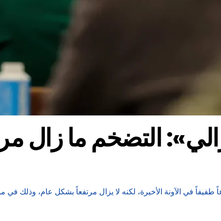
لي»: التضخم ما زال مرت
ً طفيفاً في الآونة الأخيرة، لكنه لا يزال مرتفعاً بشكل عام، وذلك ف