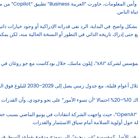
فبين سيناريوهات “ا
اة الناس.
كل واضح. في البداية، الرد نفى قدراته الإدراكية أو وجود خيارات ذاتية 
ع حتى إدراك تاريخه الذاتي في التطور أو النسخة الحالية منه، لكن يمكنه
أبرز التحذيرات من مستقبل الذكاء الاصطناعي، جاء من الشريك المؤسس لشركة “xAI”، إ
ني يصل إلى 2029–2030 للبلوغ فوق الذكاء البشري المتراكم.
في الوقت نفسه، يشتد الجدل حول حوكمة المختبرات الرائدة مثل “OpenAI”، حيث واجهت الشركة ان
ة حول أولوية السلامة أمام سباق الاستثمار والقدرات.
 في الأصل كمؤسسة “غير ربحية”، إلى نموذج مدفوع بقواعد السوق في