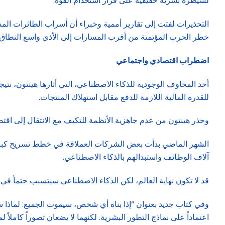
لسيطرة بشرية حقيقية على قرار استخدام القوة.
التحذيرات لفتت إلى تقارير أممية وخبراء أن أسراب الطائرات المسيّر
خطر الحرب المؤتمتة من أقرب المسارات إلى الأذى واسع النطاق 
اضطراب اقتصادي واجتماعي
أحد المخاوف الوجودية للذكاء الاصطناعي، التي أثارها هينتون، نت
للقدرة المالية اللازمة للدفع مقابل استهلاك المنتجات.
وحذر هينتون من عدم جاهزية الأنظمة للتكيف مع الانتقال إلى اقت
آلاف الوظائف واستبدالهم بالذكاء الاصطناعي.
قد لا تكون نهاية العالم، لكن الذكاء الاصطناعي سيتسبب حتماً ف
وفي كتاب جديد بعنوان “إذا بناه أي شخص، سيموت الجميع: لماذا سي
اعتماداً على نماذج التطور البشرية. لكنهما لا يضعان تصوراً كاملاً 