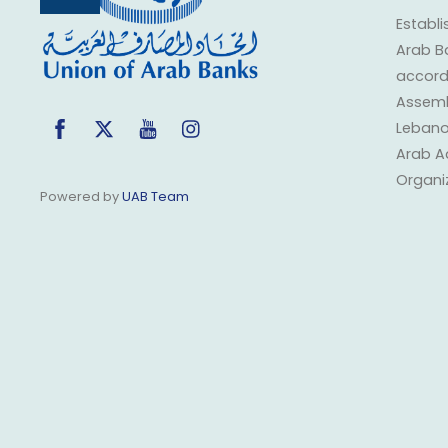
To
Top
Establi
Arab B
accorda
Assembl
Facebook
Twitter
YouTube
Instagram
Lebano
Arab A
Organi
Powered by
UAB Team