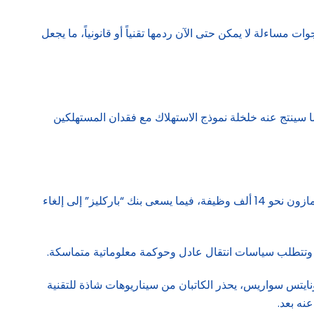
ت مساءلة لا يمكن حتى الآن ردمها تقنياً أو قانونياً، ما يجعل
ما سينتج عنه خلخلة نموذج الاستهلاك مع فقدان المستهلكين
الشهر الماضي بدأت بعض الشركات العملاقة في خطط تسريح كبرى مع تبني أكبر للروبوتات المدعومة بالذكاء الاصطناعي، حيث ألغت أمازون نحو 14 ألف وظيفة، فيما يسعى بنك “باركليز” إلى إلغاء
ة، وتتطلب سياسات انتقال عادل وحوكمة معلوماتية متماسكة.
ونايتس سواريس، يحذر الكاتبان من سيناريوهات شاذة للتقنية
عنه بعد.