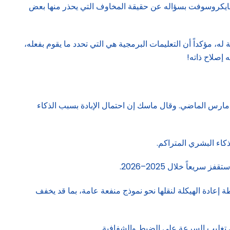
لفناء” وتهديدات ملموسة في الحرب والاقتصاد وأمن المعلومات، حاورت “العربية Business” تطبيق “Copilot” من مايكروسوفت بسؤاله عن حقيقة المخاوف التي يحذر منها بعض
له، مؤكداً أن التعليمات البرمجية هي التي تحدد ما يقوم بفعله،
 إصلاح ذاته!
يلون ماسك، خلال بودكاست مع جو روغان في مارس الماضي. وقال ماسك إن احتمال الإبادة بسبب الذكاء
تقادات في يونيو الماضي بسبب خطة إعادة الهيكلة لنقلها نحو نموذج منفعة عامة، بما قد يخفف
 تغليب السرعة على الضبط والشفافية.