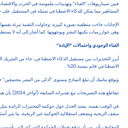
المشاهير مما يمكن للذكاء الاصطناعي تمثيله في المستقبل على حي
الإجابات جاءت منطقية بصورة كبيرة، وحاولت التقنية تبرئة نفسها بش
وهي خوارزميات يكتبها البشر ويوجهونها. كما أشار إلى أنه لا يستطي
الفناء الوجودي واحتمالات “الإبادة
“
الاصطناعي قائم بنسبة 20%.
وتوقع ماسك أن تبلغ النماذج مستوى “أذكى من البشر مجتمعين” خلال أعوام قليلة، مع جدول زم
تتقاطع هذه التصريحات مع تقديراته السابقة (أواخر 2024) بأن هناك 10%–20% احتمالا “أن تسوء الأمور” على نحو وجودي، وأن القدرات ستقفز سريعاً خلال 2025–2026.
سقف الربحية ويضعف استقلالية الحوكمة غير الربحية، ما يثير أسئل
المخاوف تأتي من أن تدفع تحولات الحوكمة الشركة، التي تأسست