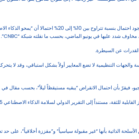
بدوره، يقدر جيفري هينتون – الحائز على جائزتي تورينغ ونوبل –
 مخاوف شدد عليها في يونيو الماضي، بحسب ما نقلته شبكة “CNBC”.
القدرات عن السيطرة.
 الجاري، قال إن الساسة والجهات التنظيمية لا تضع المعايير أولاً بشكل استباقي، وقد 
بأن احتمال الانقراض “يبقيه مستيقظاً ليلاً”، بحسب مقال في مجلة “Nature” نشر هذا
لية للثقة، مستنداً إلى التقرير الدولي لسلامة الذكاء الاصطناعي 2025 الذي ترأسه.