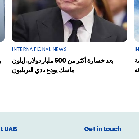
INTERNATIONAL NEWS
I
ة
بعد خسارة أكثر من 600 مليار دولار.. إيلون
ر
ة
ماسك يودع نادي التريليون
t UAB
Get in touch