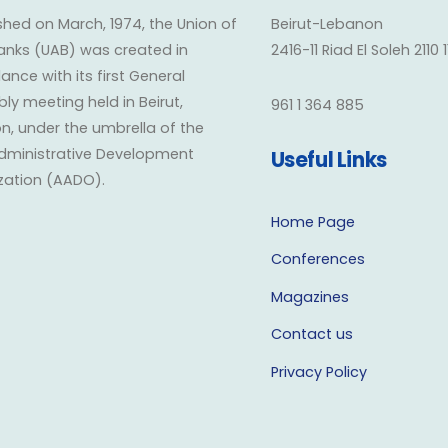
shed on March, 1974, the Union of
Beirut-Lebanon
anks (UAB) was created in
2416-11 Riad El Soleh 2110 
nce with its first General
y meeting held in Beirut,
961 1 364 885
n, under the umbrella of the
dministrative Development
Useful Links
zation (AADO).
Home Page
Conferences
Magazines
Contact us
Privacy Policy