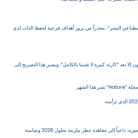
 وجود احتمال بنسبة تتراوح بين 10% إلى 20% احتمالا أن “يمحو الذكاء الاصطناعي البشر”، محذراً من بروز أهداف فرعية لحفظ الذات لدى
لا يتحركون إلا بعد “كارثة كبيرة لا تفنينا بالكامل”. ويشير هذا التصريح إلى
 الشهر.
في مايو 2025 وصف الأمين العام للأمم المتحدة أنطونيو غوتيريش الأسلحة الذاتية بأنها “غير مقبولة سياسياً” و”مقززة أخلاقياً”، على حد تعبيره، داعياً إلى معاهدة حظر ملزمة بحلول 2026 وضامنة