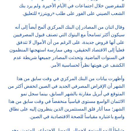
للمقرضين خلال اجتماعات في الأيام الأخيرة. ولم يرد بنك
الشعب الصيني على الفور على طلب «رويترز» للتعليق.
وقال اثنان من المصادر إن البنك المركزي ألمح أيضاً إلى أنه
سيكون أكثر تسامحاً مع البنوك التي تصنف قبول المصرفيين
على أنها قروض جديدة، على الرغم من أن الأموال لا تتدفق
فعلياً إلى الاقتصاد الحقيقي، وهي ممارسة استهجنها المنظمون
في السنوات الماضية. وتحدثت المصادر جميعها شريطة عدم
الكشف عن هويتها نظراً لحساسية الأمر.
وأظهرت بيانات من البنك المركزي في وقت سابق من هذا
الشهر أن الإقراض المصرفي الجديد في الصين انخفض أكثر من
المتوقع في أبريل مقارنة بالشهر السابق، بينما سجل نمو
الائتمان الواسع مستوى قياسياً منخفضاً في وقت سابق من هذا
الشهر؛ مما أثار قلق المستثمرين الذين ينظرون إليه على نطاق
واسع باعتباره مقياساً للصحة الاقتصادية في الصين.
وتباطأ النمو السنوي لإجمالي التمويل الاجتماعي المتميز، وهو