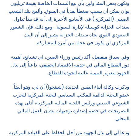
وتكهن بعض المتداولين بأن بيع السندات الخاصة بقيمة تريليون
يوان يمكن أن يسبب ضغطاً نقدياً في السوق. وألمح بنك الشعب
الصيني (المركزي) في الأسابيع الأخيرة إلى أنه قد يبدأ تداول
سندات الخزانة كوسيلة لإدارة السيولة… ومع ذلك، فإن الشعور
الصعودي القوي تجاه سندات الخزانة يشير إلى أن البنك
المركزي لن يكون في عجلة من أمره للمشاركة.
وفي سياق منفصل، أكد رئيس وزراء الصين، لي تشيانغ، أهمية
دور القطاع المالي في خدمة الاقتصاد الحقيقي، داعياً إلى بذل
الجهود لتعزيز التنمية عالية الجودة للقطاع.
وذكرت وكالة أنباء الصين الجديدة (شينخوا) أن لي، وهو أيضاً
عضو اللجنة الدائمة للمكتب السياسي للجنة المركزية للحزب
الشيوعي الصيني ورئيس اللجنة المالية المركزية، أدلى بهذه
التصريحات في خضم إصداره توجيهات بشأن العمل المالي
المحلي.
ودعا لي إلى بذل الجهود من أجل الحفاظ على القيادة المركزية