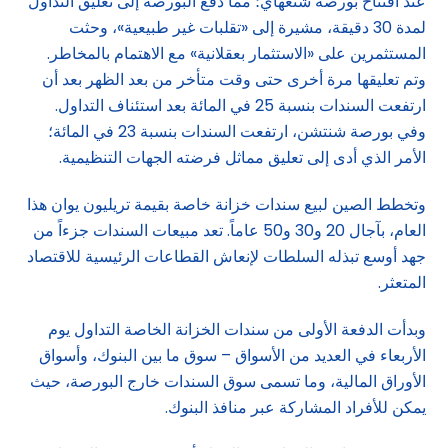
عند افتتاح بورصة شنغهاي؛ مما دفع البورصة إلى تعليق التداول
لمدة 30 دقيقة، مشيرة إلى «تقلبات غير طبيعية»، وحثت
المستثمرين على «الاستثمار بعقلانية» مع الاهتمام بالمخاطر.
وتم تعليقها مرة أخرى حتى وقت متأخر من بعد الظهر بعد أن
ارتفعت السندات بنسبة 25 في المائة بعد استئناف التداول.
وفي بورصة شنتشن، ارتفعت السندات بنسبة 23 في المائة؛
الأمر الذي أدى إلى تعليق مماثل فرضته الجهات التنظيمية.
وتخطط الصين لبيع سندات خزانة خاصة بقيمة تريليون يوان هذا
العام، بآجال 20 و30 و50 عاماً. تعد مبيعات السندات جزءاً من
جهد أوسع تبذله السلطات لإنعاش القطاعات الرئيسية للاقتصاد
المتعثر.
وبدأت الدفعة الأولى من سندات الخزانة الخاصة التداول يوم
الأربعاء في العديد من الأسواق – سوق ما بين البنوك، وأسواق
الأوراق المالية، وما تسمى سوق السندات خارج البورصة، حيث
يمكن للأفراد المشاركة عبر منافذ البنوك.