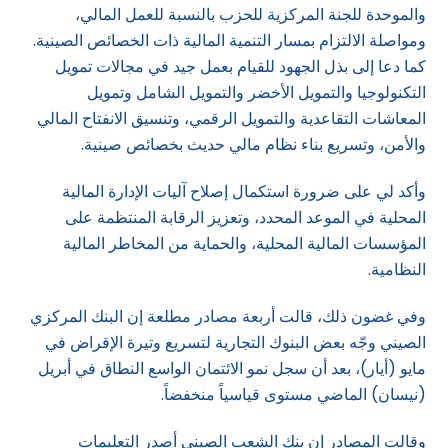
والموحدة للجنة المركزية للحزب بالنسبة للعمل المالي،
ومواصلة الالتزام بمسار التنمية المالية ذات الخصائص الصينية.
كما دعا إلى بذل الجهود للقيام بعمل جيد في مجالات تمويل
التكنولوجيا والتمويل الأخضر والتمويل الشامل وتمويل
المعاشات التقاعدية والتمويل الرقمي، وتنسيق الانفتاح المالي
والأمن، وتسريع بناء نظام مالي حديث بخصائص صينية.
وأكد لي على ضرورة استكمال إصلاح آليات الإدارة المالية
المحلية في الموعد المحدد، وتعزيز الرقابة المنتظمة على
المؤسسات المالية المحلية، والحماية من المخاطر المالية
النظامية.
وفي غضون ذلك، قالت أربعة مصادر مطلعة إن البنك المركزي
الصيني وجّه بعض البنوك التجارية لتسريع وتيرة الإقراض في
مايو (أيار)، بعد أن سجل نمو الائتمان الواسع النطاق في أبريل
(نيسان) الماضي مستوى قياسياً منخفضاً.
وقالت المصادر إن بنك الشعب الصيني أصدر التعليمات