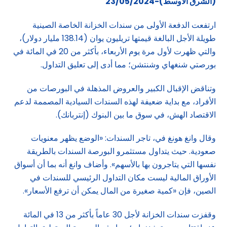
(الشرق الاوسط)-23/05/2024
ارتفعت الدفعة الأولى من سندات الخزانة الخاصة الصينية
طويلة الأجل البالغة قيمتها تريليون يوان (138.14 مليار دولار)،
والتي ظهرت لأول مرة يوم الأربعاء، بأكثر من 20 في المائة في
بورصتي شنغهاي وشنتشن؛ مما أدى إلى تعليق التداول.
وتناقض الإقبال الكبير والعروض المذهلة في البورصات من
الأفراد، مع بداية ضعيفة لهذه السندات السيادية المصممة لدعم
الاقتصاد الهش، في سوق ما بين البنوك (إنتربانك).
وقال وانغ هونغ في، تاجر السندات: «الوضع يظهر معنويات
صعودية. حيث يتداول مستثمرو البورصة السندات بالطريقة
نفسها التي يتاجرون بها بالأسهم». وأضاف وانغ أنه بما أن أسواق
الأوراق المالية ليست مكان التداول الرئيسي للسندات في
الصين، فإن «كمية صغيرة من المال يمكن أن ترفع الأسعار».
وقفزت سندات الخزانة لأجل 30 عاماً بأكثر من 13 في المائة