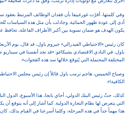
أخرى تتعارض مع أولويات إدارة ترمب، وفق ما ذكرت صحيفة «نيوي
وفي كلمتها، أقرّت غورغييفا بأن فقدان الوظائف المرتبط بعقود سا
أدى إلى عودة ظهور الحمائية. وجادلت بأن مثل هذه السياسات تُلحق
يكون الهدف هو ضمان تسوية بين أكبر الأطراف الفاعلة، تحافظ على ا
كان رئيس «الاحتياطي الفيدرالي» جيروم باول، قد قال، يوم الأربع
باول، في النادي الاقتصادي بشيكاغو: «قد نجد أنفسنا في سيناريو
المختلفة المحتملة التي يُتوقع خلالها سد هذه الفجوات».
وصباح الخميس، هاجم ترمب باول قائلاً إن رئيس مجلس الاحتياطي ال
الكافية!».
كذلك، حثّ رئيس البنك الدولي، أجاي بانجا، هذا الأسبوع، الدول ا
التي يتعرض لها نظام التجارة الدولية. كما أشار إلى أنه يتوقع أن 
هذا مهماً جداً في هذه المرحلة، وكلما أسرعنا في القيام بذلك، كا