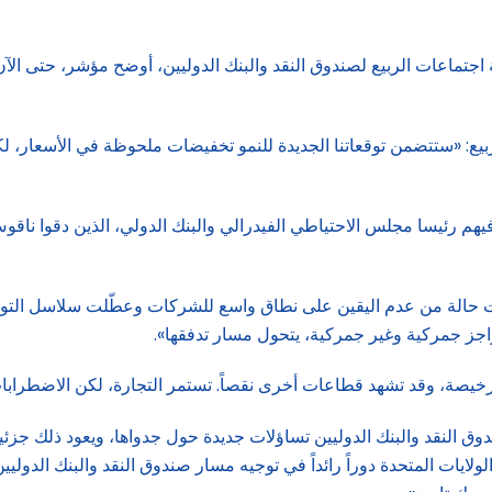
 اجتماعات الربيع لصندوق النقد والبنك الدوليين، أوضح مؤشر، حتى الآن
يع: «ستتضمن توقعاتنا الجديدة للنمو تخفيضات ملحوظة في الأسعار، لك
هم رئيسا مجلس الاحتياطي الفيدرالي والبنك الدولي، الذين دقوا ناقو
ت حالة من عدم اليقين على نطاق واسع للشركات وعطّلت سلاسل التوريد
اجز جمركية وغير جمركية، يتحول مسار تدفقها».
خيصة، وقد تشهد قطاعات أخرى نقصاً. تستمر التجارة، لكن الاضطرابا
 النقد والبنك الدوليين تساؤلات جديدة حول جدواها، ويعود ذلك جزئيا
لولايات المتحدة دوراً رائداً في توجيه مسار صندوق النقد والبنك الدولي