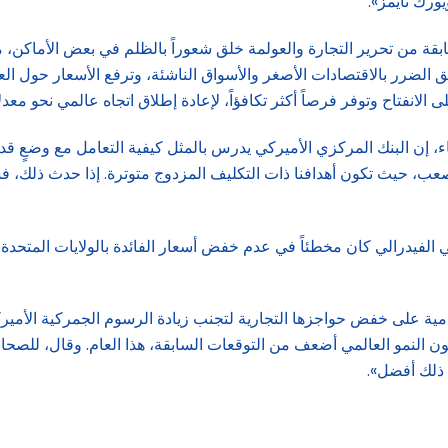
ورك تايمز».
بقة من تحرير التجارة والعولمة خلق شعوراً بالظلم في بعض الأماكن، م
 الضرر بالاقتصادات الأصغر والأسواق الناشئة، وترفع الأسعار حول العا
لانفتاح وتوفر فرصاً أكثر تكافؤاً، لإعادة إطلاق اتجاه عالمي نحو مع
اء، إن البنك المركزي الأميركي يدرس بالمثل كيفية التعامل مع وضعٍ قد
 صعب، حيث تكون أهدافنا ذات التكليف المزدوج متوترة. إذا حدث ذلك، ف
فيدرالي كان مخطئاً في عدم خفض أسعار الفائدة بالولايات المتحدة. و
لنامية على خفض حواجزها التجارية لتجنب زيادة الرسوم الجمركية الأمير
يكون النمو العالمي أضعف من التوقعات السابقة، هذا العام. وقال، للصحاف
ن ذلك أفضل».