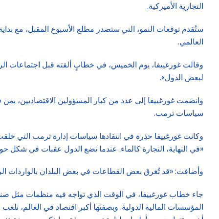
التجارية الأميركية.
ستُقدم توقعات النمو، التي ستصدر مطلع الأسبوع المقبل، مع بداية
العالمي.
وقالت غورغييفا، يوم الخميس، في خطابٍ ألقته قبل اجتماعات الرب
لبعض الدول».
وانضمت غورغييفا إلى عدد من كبار المسؤولين الاقتصاديين، بمن في
سياسات ترمب.
وكانت غورغييفا حذِرة في انتقادها سياسات إدارة ترمب التي خلق
«في النهاية، التجارة كالماء. عندما تضع الدول عقبات في شكل حو
وأضافت: «قد تُغرق بعض القطاعات في بعض البلدان بالواردات الر
جاء خطاب غورغييفا، في الوقت الذي تواجه فيه منظمات مثل صندوق
المؤسسات المالية الدولية. وبصفتها أكبر اقتصاد في العالم، تلعب ا