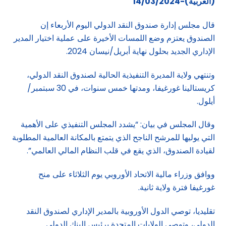
(العربية)-14/03/2024
قال مجلس إدارة صندوق النقد الدولي اليوم الأربعاء إن
الصندوق يعتزم وضع اللمسات الأخيرة على عملية اختيار المدير
الإداري الجديد بحلول نهاية أبريل/نيسان 2024.
وتنتهي ولاية المديرة التنفيذية الحالية لصندوق النقد الدولي،
كريستالينا غورغيفا، ومدتها خمس سنوات، في 30 سبتمبر/
أيلول.
وقال المجلس في بيان: “يشدد المجلس التنفيذي على الأهمية
التي يوليها للمرشح الناجح الذي يتمتع بالمكانة العالمية المطلوبة
لقيادة الصندوق، الذي يقع في قلب النظام المالي العالمي”.
ووافق وزراء مالية الاتحاد الأوروبي يوم الثلاثاء على منح
غورغيفا فترة ولاية ثانية.
تقليديا، توصي الدول الأوروبية بالمدير الإداري لصندوق النقد
الدولي، وتوصي الولايات المتحدة برئيس البنك الدولي.