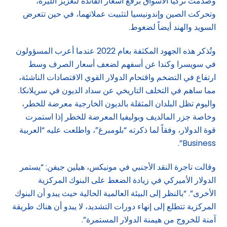
وصدمت تركيا الأسواق برفع أسعار الفائدة لتعزيز الليرة،
وتحركت الصين وإندونيسيا لتثبيت عملاتهما، في حين تتعرض
السويد والهند أيضاً لضغوط.
وتُذكر هذه الجهود المكثفة بعام 2022 عندما أعرب المسؤولون
في سويسرا وكندا عن أسفهم لضعف أسعار الصرف وسط
ارتفاع في التضخم واقتحام الدولار القوي الاقتصادات الناشئة،
مما ساهم في التخلف التاريخي عن سداد الديون في سريلانكا.
واليوم تظل البلدان المثقلة بالديون الخارجية معرضة للخطر،
وخاصة جزر المالديف وبوليفيا المعرضة للخطر إذا استمرت
قوة الدولار، وفقاً لما ذكرته “بلومبرغ”، واطلعت عليه “العربية
Business”.
وقالت تاجرة النقد الأجنبي في مونيكس، هيلين جيفن: “يستمر
الدولار الأميركي في زيادة الضغط على البنوك المركزية
الأخرى”. “بالنظر إلى البيئة العالمية الحالية حيث يبدو أن البنوك
المركزية تتطلع إلى إنهاء دورات التشديد، لا يبدو أن هناك طريقة
آمنة للخروج من هيمنة الدولار المستمرة”.