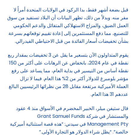
قبل بضعة أشهر فقط، بدا الركود في الولايات المتحدة أمراً لا
مفر منه. وبدلاً من ذلك، تظهر البيانات أن البلاد تستفيد من سوق
العمل الضيق، والمزاج الاستهلاكي المتفائل والدعم الحكومي
للتصنيع، مما دفع المستثمرين إلى إعادة تقييم توقعاتهم بسرعة
بشأن تخفيضات أسعار الفائدة من قبل الاحتياطي الفيدرالي.
يقوم المتداولون الآن بتسعير ما يقل عن 3 تخفيضات بمقدار ربع
نقطة في عام 2024، بانخفاض عن الرهانات على أكثر من 150
نقطة أساس من التيسير في بداية العام، مما يساعد على رفع
مؤشر بلومبرغ للدولار أكثر من 2% هذا العام. فيما لا تزال
العملة الأميركية مرتفعة مقابل 28 من نظرائها الرئيسيين البالغ
عددهم 31 هذا العام.
قال ستيفن ميلر، الخبير المخضرم في الأسواق منذ 4 عقود
والمستشار في شركة Grant Samuel Funds
Management Pty في سيدني: “هذه قصة استثنائية أميركية
خالصة”. “يظل شراء الدولار هو التجارة الأولى.”