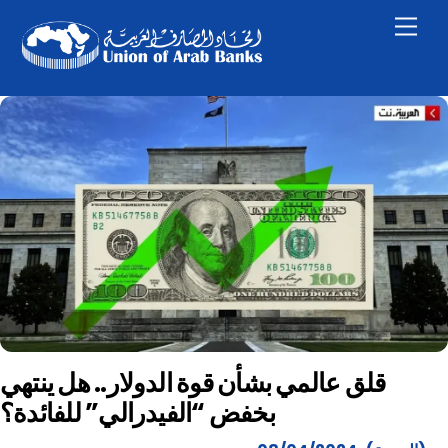
Skip
Men
to
content
قلق عالمي بشأن قوة الدولار.. هل ينتهي
بخفض “الفيدرالي” للفائدة؟