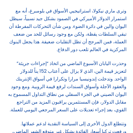
وترى ماري نيكولا، استراتيجيي الأسواق في بلومبرغ، أنه مع
استمرار الدولار الأميركي في الصمود بشكل جيد نسبياً، سيظل
اليوان والين في دائرة الضوء. ومن شأن التحركات المفرطة أن
تبقي السلطات يقظة، ولكن مع وجود رسائل للحد من ضعف
العملة، فمن المرجح أن تظل التقلبات ضعيفة. هذا يجعل البنوك
المركزية في العالم تلعب دور الدفاع.
وحذرت اليابان الأسبوع الماضي من اتخاذ “إجراءات جريئة”
لتعزيز قيمة الين، الذي لا يزال على أعتاب 152 يناً للدولار
الواحد. وتدخلت إندونيسيا مرارا وتكرارا في أسواق الإنتربنك
والعقود الآجلة وأسواق السندات لرفع قيمة الروبية. ومع وجود
اليوان الصيني في الجزء السفلي من نطاق التداول المسموح به
مقابل الدولار، فإن المستثمرين يراقبون المزيد من التراجع
القوي، بعد إجراء تعديلات على السعر المرجعي اليومي للعملة.
وتتطلع الدول الأخرى إلى السياسة النقدية لدعم عملاتها.
ورفعت تركيا أسعار الفائدة بشكل غير متوقع الشهر الماضي،