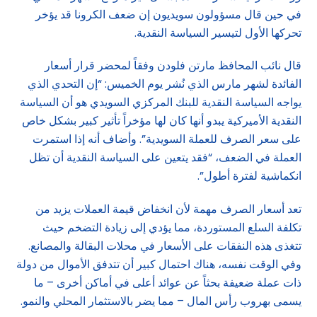
في حين قال مسؤولون سويديون إن ضعف الكرونا قد يؤخر
تحركها الأول لتيسير السياسة النقدية.
قال نائب المحافظ مارتن فلودن وفقاً لمحضر قرار أسعار
الفائدة لشهر مارس الذي نُشر يوم الخميس: “إن التحدي الذي
يواجه السياسة النقدية للبنك المركزي السويدي هو أن السياسة
النقدية الأميركية يبدو أنها كان لها مؤخراً تأثير كبير بشكل خاص
على سعر الصرف للعملة السويدية”. وأضاف أنه إذا استمرت
العملة في الضعف، “فقد يتعين على السياسة النقدية أن تظل
انكماشية لفترة أطول”.
تعد أسعار الصرف مهمة لأن انخفاض قيمة العملات يزيد من
تكلفة السلع المستوردة، مما يؤدي إلى زيادة التضخم حيث
تتغذى هذه النفقات على الأسعار في محلات البقالة والمصانع.
وفي الوقت نفسه، هناك احتمال كبير أن تتدفق الأموال من دولة
ذات عملة ضعيفة بحثاً عن عوائد أعلى في أماكن أخرى – ما
يسمى بهروب رأس المال – مما يضر بالاستثمار المحلي والنمو.