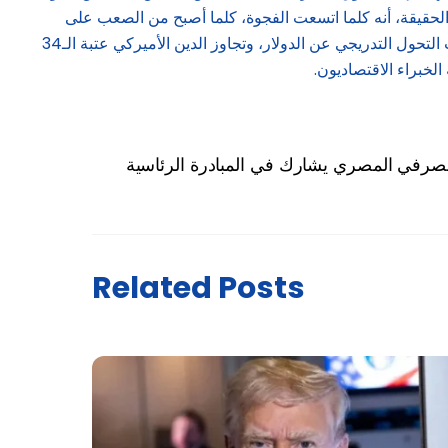
 والحقيقة، أنه كلما اتسعت الفجوة، كلما أصبح من الصعب على
البنوك المركزية الآسيوية أن تحافظ على هدوء الأسواق المحلية، ومع تفاقم مخاطر الاستقطاب السياسي في الولايات المتحدة، وإرهاصات التحول التدريجي عن الدولار، وتجاوز الدين الأميركي عتبة الـ34
لخبراء الاقتصاديون.
مصرفي المصري يشارك في المبادرة الرئاسية
Related Posts