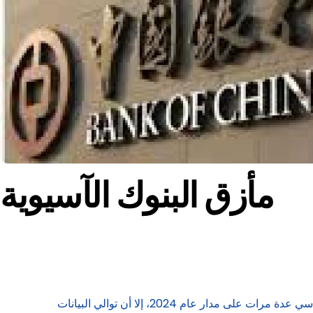
مأزق البنوك الآسيوية
قبل أربعة أشهر، استقبل محافظو البنوك المركزية الآسيوية العام الجديد بيقين في أن بنك الاحتياطي الفيدرالي سيخفض سعر الفائدة القياسي عدة مرات على مدار عام 2024، إلا أن توالي البيانات