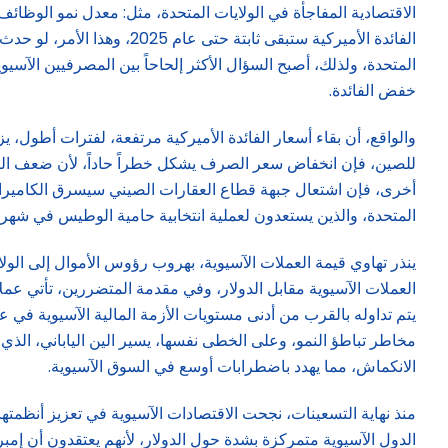
الاقتصادية المفاجأة في الولايات المتحدة، مثل: معدل نمو الوظائ
الفائدة الأميركية ستبقى ث
خفض الفائدة.
والواقع، أن بقاء أسعار الفائدة الأميركية مرتفعة، لفترات أطول، 
للصين، فإن انخفاض سعر الصرف يشكل خطراً حاداً، لأن ضعف الي
أخرى، فإن اشتعال جبهة قطاع العقارات الصيني سيسرق الكاميرا من
المتحدة، والذين يستعدون لعملية انتخابية حامية الوطيس في شهر ن
ينذر تهاوي قيمة العملات الآسيوية، بهروب رؤوس الأموال إلى الو
العملات الآسيوية مقابل الدولار، وفي مقدمة المتضررين، تأتي عملات: ا
الانكماش، مما يهدد باضطرابات أوسع في السوق الآسيوية.
منذ نهاية التسعينات، نجحت الاقتصادات الآسيوية في تعزيز أنظمتها
الدول الآسيوية متمركزة بشدة حول الدولار، لأنهم يعتقدون أن إم