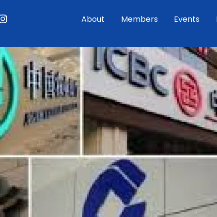
ouTube
Instagram
About
Members
Events