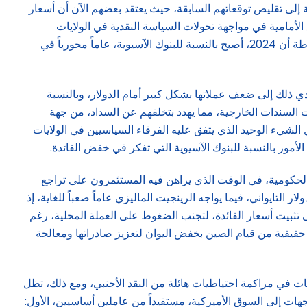
 إلى تقليص توقعاتهم السابقة، حيث يعتقد بعضهم الآن أن أسعار
تصدر خطوط الدفاع الأمامية في مواجهة تحولات السياسة النقدية في الولايات
المتحدة، ولذلك، أصبح السؤال الأكثر إلحاحاً بين المصرفيين الآسيويين هو: متى؟ وإلى أي مدى سيتم خفض أسعار الفائدة؟ وهذا يعني ببساطة أن 2024، أصبح بالنسبة للبنوك الآسيوية، عاماً محورياً في
دي ذلك إلى ضعف عملاتها بشكل كبير أمام الدولار، وبالنسبة
لسندات الخارجية، مما يهدد بتخلفهم عن السداد، من جهة
الشيء الوحيد الذي يتفق عليه الفرقاء السياسيين في الولايات
أمور بالنسبة للبنوك الآسيوية التي تفكر في خفض الفائدة.
 الحكومية، في الوقت الذي يراهن فيه المستثمرون على تراجع
 التايواني، فيما يواجه الرينجيت الماليزي عاماً صعباً للغاية، إذ
زي الماليزي اضطر، الشهر الماضي، إلى تثبيت أسعار الفائدة، لتجنب الضغوط على العملة المحلية، رغم
الذي يتم تداوله عند أدنى مستوى منذ عام 1990، بالإضافة إلى هناك مخاوف حقيقية من قيام الصين بخفض اليوان لتعزيز صادراتها ومعالجة
مات في مراكمة احتياطيات هائلة من النقد الأجنبي، ومع ذلك، تظل
ات إلى السوق الأميركية، مستفيداً من عاملين أساسيين، الأول: