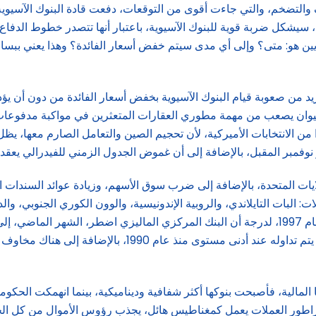
ف والتضخم، والتي جاءت أقوى من التوقعات، دفعت قادة البنوك الآسيوية
ابتة حتى عام 2025، وهذا الأمر، لو حدث، سيشكل ضربة قوية للبنوك الآسيوية، باعتبار أنها ت
يزيد من صعوبة قيام البنوك الآسيوية بخفض أسعار الفائدة من دون أن يؤ
وان يصعب من مهمة مطوري العقارات المتعثرين في مواكبة مدفوعات ا
 الانتخابات الأميركية، لأن تحجيم الصين والتعامل الصارم معها، يظل 
وفمبر المقبل، بالإضافة إلى أن غموض الجدول الزمني للفيدرالي يعقد ال
لايات المتحدة، بالإضافة إلى ضرب سوق الأسهم، وزيادة عوائد السندات
لبات التايلاندي، والروبية الإندونيسية، والوون الكوري الجنوبي، والدولار
يتم تداوله بالقرب من أدنى مستويات الأزمة المالية الآسيوية في عام 1997، لدرجة أن البنك المرك
مخاطر تباطؤ النمو، وعلى الخطى نفسها، يسير الين الياباني، 
 المالية، فأصبحت بنوكها أكثر شفافية وديناميكية، بينما انهمكت الحكو
براطور العملات يعمل كمغناطيس هائل، يجذب رؤوس الأموال من كل الجه