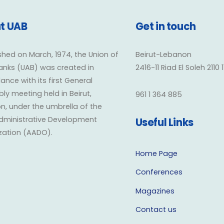
t UAB
Get in touch
shed on March, 1974, the Union of
Beirut-Lebanon
anks (UAB) was created in
2416-11 Riad El Soleh 2110 
nce with its first General
y meeting held in Beirut,
961 1 364 885
n, under the umbrella of the
dministrative Development
Useful Links
zation (AADO).
Home Page
Conferences
Magazines
Contact us