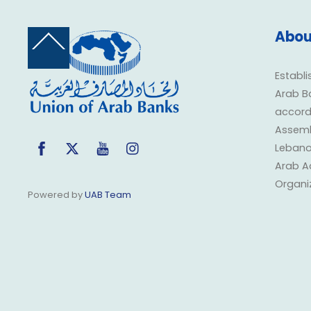
Abou
Back
To
Top
Establi
Arab B
accorda
Assembl
Facebook
Twitter
YouTube
Instagram
Lebano
Arab A
Organi
Powered by
UAB Team