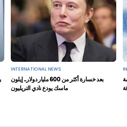
INTERNATIONAL NEWS
I
ة
بعد خسارة أكثر من 600 مليار دولار.. إيلون
ر
ة
ماسك يودع نادي التريليون