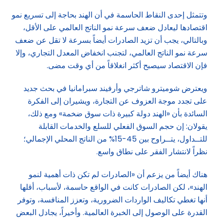
وتتمثل إحدى النقاط الحاسمة في أن الهند بحاجة إلى تسريع نمو
اقتصادها ليعادل ضعف سرعة نمو الناتج العالمي على الأقل،
وبالتالي، يجب أن تزيد الصادرات أيضاً بسرعة لا تقل عن ضعف
سرعة نمو الناتج العالمي، لتجنب انخفاض المعدل التجاري، وإلا
فإن الاقتصاد سيصبح أكثر انغلاقاً من أي وقت مضى.
ويعترض شوميترو شاترجي وأرفيند سبرامانيا في بحث جديد
على تجدد موجة العزوف عن التجارة، ويشيران إلى الفكرة
السائدة بأن «الهند دولة كبيرة ذات سوق ضخمة» ومع ذلك،
يقولان: إن حجم السوق الفعلي للسلع والخدمات القابلة
للتــداول، يتــراوح بين 45-15% من الناتج المحلي الإجمالي؛
نظراً لانتشار الفقر على نطاق واسع.
هناك أيضاً من يزعم أن «الصادرات لم تكن ذات أهمية لنمو
الهند»، لكن الصادرات كانت في الواقع حاسمة، لأسباب، أقلها
أنها تغطي تكاليف الواردات الضرورية، وتعزز المنافسة، وتوفر
القدرة على الوصول إلى الخبرة العالمية. وأخيراً، يجادل البعض