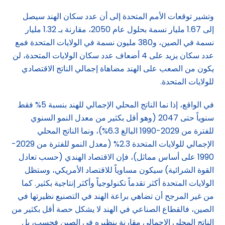
وتشير توقعات الأمم المتحدة إلى أن عدد سكان الهند سيصل
إلى 1.67 مليار نسمة بحلول عام 2050، مقارنة بـ 1.32 مليار
نسمة في الصين، و380 مليون نسمة في الولايات المتحدة فمع
عدد سكان يزيد على 4 أضعاف عدد سكان الولايات المتحدة، لن
يكون من الصعب على الهند مضاهاة إجمالي الناتج الاقتصادي
للولايات المتحدة.
في الواقع، إذا نما الناتج المحلي الإجمالي للهند بنسبة 5% فقط
سنوياً حتى 2047 (وهو أقل بكثير من معدل النمو السنوي
للفترة من 2029-1990 البالغ 6.3%)، ونما الناتج المحلي
الإجمالي للولايات المتحدة 2.3% (معدل النمو للفترة من 2029-
1990 على أساس مماثل)، فإن الاقتصاد الهندي (حسب تعادل
القوة الشرائية) سيكون مساوياً للاقتصاد الأمريكي، وستظل
الولايات المتحدة أكثر تقدماً تكنولوجياً وأكثر إنتاجية بكثير. كما
من غير المرجح أن تضاهي براعة الهند في التصنيع نظيرتها في
الصين، فالقطاع الصناعي في الهند لا يشكل حصة أقل بكثير من
الناتج المحلي الإجمالي مقارنة بنظيره في الصين فحسب، بل