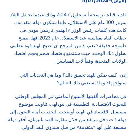
(البيان)-11/07/2024
«لدينا قناعة راسخة أنه بحلول 2047، وذلك عندما تحتفل البلاد
بمرور 100 عام على الاستقلال، فإنها ستكون دولة متقدمة»،
كانت هذه كلمات رئيس الوزراء الهندي ناريندرا مودي في
خطاب ألقاه بمناسبة عيد الاستقلال عام 2023. فهل يصبح
طموحه حقيقة؟ نعم، إذ من المرجح أن تصبح الهند قوة عظمى
بحلول ذلك الوقت، حيث ستتمتع باقتصاد ضخم بحجم اقتصاد
الولايات المتحدة، وفقاً لأحد المقاييس.
إذن، كيف يمكن للهند تحقيق ذلك؟ وما هي التحديات التي
ستواجهها؟ وماذا سيعني ذلك للعالم؟
في محاضرات ألقيتها الأسبوع الماضي في المجلس الوطني
للبحوث الاقتصادية التطبيقية في نيودلهي، تناولت موضوع
مستقبل الاقتصاد في الهند، أوضحت التحديات أمام التحول إلى
دولة ذات دخل مرتفع من خلال مقارنة الهند باليونان، أفقر دولة
مصنفة على أنها «متقدمة» من قبل صندوق النقد الدولي.