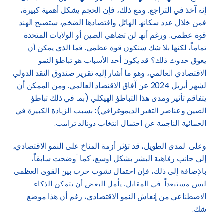
إنه آخذ في التراجع. ومع ذلك، فإن الحجم يشكل أهمية كبيرة،
فمن خلال عدد سكانها الهائل واقتصادها الضخم، ستصبح الهند
قوة عظمى، ورغم أنها لن تضاهي الصين أو الولايات المتحدة
تماماً، لكنها بلا شك ستكون قوة عظمى. فما الذي يمكن أن
يعوق حدوث ذلك؟ قد يكون أحد الأسباب هو تباطؤ النمو
الاقتصادي العالمي، وهو ما أشار إليه تقرير صندوق النقد الدولي
لشهر أبريل 2024 عن آفاق الاقتصاد العالمي. ومن الممكن أن
يتفاقم تأثير ومدى هذا التباطؤ الهيكلي (بما في ذلك تباطؤ
الصين وعناصر التغير الديموغرافي)؛ بسبب الزيادة الكبيرة في
الحمائية الناجمة عن احتمال انتخاب دونالد ترامب.
وعلى المدى الطويل، قد تؤثر أزمة المناخ على النمو الاقتصادي،
إلى جانب رفاهية البشر بشكل أوسع، كما أوضحت سابقاً،
بالإضافة إلى ذلك، فإن احتمال نشوب حرب بين القوى العظمى
ليس مستبعداً. في المقابل، يأمل البعض أن يتمكن الذكاء
الاصطناعي من إنعاش النمو الاقتصادي، رغم أن هذا موضع
شك.