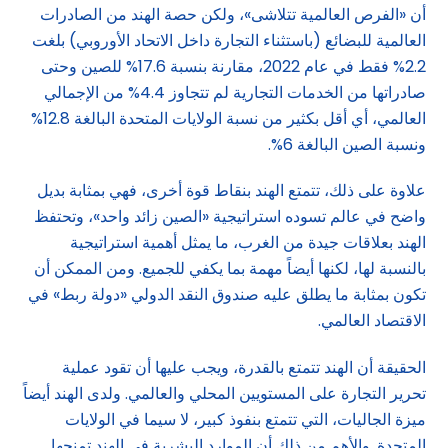
أن «الفرص العالمية تتلاشى»، ولكن حصة الهند من الصادرات
العالمية للبضائع (باستثناء التجارة داخل الاتحاد الأوروبي) بلغت
2.2% فقط في عام 2022، مقارنة بنسبة 17.6% للصين وحتى
صادراتها من الخدمات التجارية لم تتجاوز 4.4% من الإجمالي
العالمي، أي أقل بكثير من نسبة الولايات المتحدة البالغة 12.8%
ونسبة الصين البالغة 6%.
علاوة على ذلك، تتمتع الهند بنقاط قوة أخرى، فهي بمثابة بديل
واضح في عالم تسوده استراتيجية «الصين زائد واحد»، وتحتفظ
الهند بعلاقات جيدة من الغرب، ما يمثل أهمية استراتيجية
بالنسبة لها، لكنها أيضاً مهمة بما يكفي للجميع. ومن الممكن أن
تكون بمثابة ما يطلق عليه صندوق النقد الدولي «دولة ربط» في
الاقتصاد العالمي.
الحقيقة أن الهند تتمتع بالقدرة، ويجب عليها أن تقود عملية
تحرير التجارة على المستويين المحلي والعالمي. ولدى الهند أيضاً
ميزة الجاليات، التي تتمتع بنفوذ كبير، لا سيما في الولايات
المتحدة. والأهم من ذلك أن الموارد البشرية في الهند تمنحها