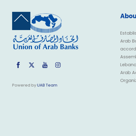
Abou
Back
To
Top
Establi
Arab B
accorda
Assembl
Facebook
Twitter
YouTube
Instagram
Lebano
Arab A
Organi
Powered by
UAB Team