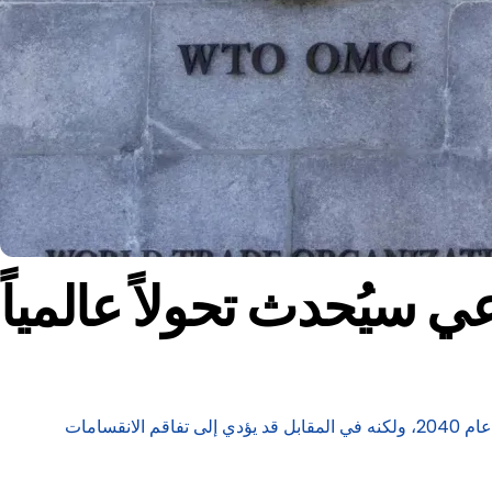
ي سيُحدث تحولاً عالمياً
أعلنت منظمة التجارة العالمية، يوم الأربعاء، أن الذكاء الاصطناعي يمكن أن يعزز قيمة تجارة السلع والخدمات بنحو 40 في المائة، بحلول عام 2040، ولكنه في المقابل قد يؤدي إلى تفاقم الانقسامات