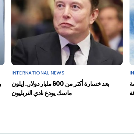
INTERNATIONAL NEWS
I
ة
بعد خسارة أكثر من 600 مليار دولار.. إيلون
ر
ة
ماسك يودع نادي التريليون