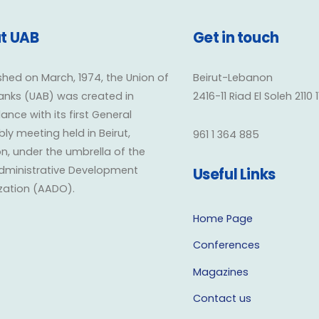
t UAB
Get in touch
shed on March, 1974, the Union of
Beirut-Lebanon
anks (UAB) was created in
2416-11 Riad El Soleh 2110 
nce with its first General
y meeting held in Beirut,
961 1 364 885
n, under the umbrella of the
dministrative Development
Useful Links
zation (AADO).
Home Page
Conferences
Magazines
Contact us