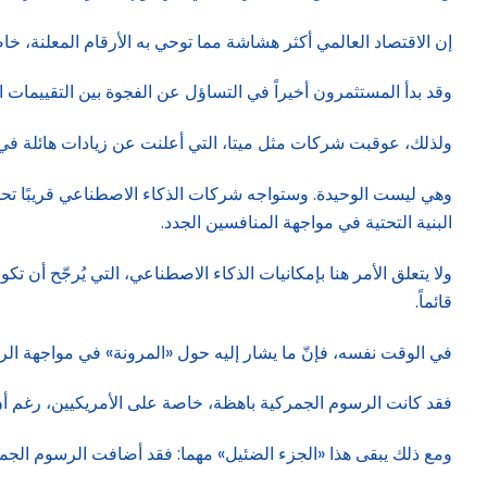
إن الاقتصاد العالمي أكثر هشاشة مما توحي به الأرقام المعلنة، 
وقد بدأ المستثمرون أخيراً في التساؤل عن الفجوة بين التقييمات ال
ولذلك، عوقبت شركات مثل ميتا، التي أعلنت عن زيادات هائلة في ا
البنية التحتية في مواجهة المنافسين الجدد.
ولا يتعلق الأمر هنا بإمكانيات الذكاء الاصطناعي، التي يُرجّح أن
قائماً.
في الوقت نفسه، فإنّ ما يشار إليه حول «المرونة» في مواجهة الرس
فقد كانت الرسوم الجمركية باهظة، خاصة على الأمريكيين، رغم أن الشركات الأمريكية تحملت نحو 95% من التك
ومع ذلك يبقى هذا «الجزء الضئيل» مهما: فقد أضافت الرسوم الجمركية وحدها 0.7 نقطة مئ