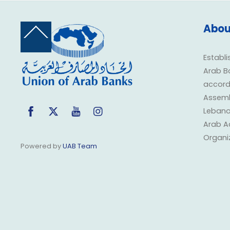
Abou
Back
To
Top
Establi
Arab B
accorda
Assembl
Facebook
Twitter
YouTube
Instagram
Lebano
Arab A
Organi
Powered by
UAB Team