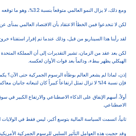
ومع ذلك، لا يزال النمو العالمي متوقعاً بنسبة 3.2%، وهو ما توقعه المتنبئون قبل عام عندما لم تكن هذه الاضطرابات تلوح في الأفق.
لكن لا تنخدعوا فمن الخطأ الاعتقاد بأن الاقتصاد العالمي بمنأى
لقد رأينا هذا السيناريو من قبل، وذلك عندما تم إقرار استفتاء خروج 
الهيكلي يظهر ببطء، ودائماً بعد فوات الأوان لعكسه.
إذن، لماذا لم يشعر العالم بوطأة الرسوم الجمركية حتى الآن؟ يكمن
فإن نسبة 14% لا تزال تمثل ارتفاعاً كبيراً كان لتبعاته جانبان معاكسان:
أولاً، أسهم الإنفاق على الذكاء الاصطناعي والارتفاع الكبير في سوق
الاصطناعي.
ثانياً، اتسمت السياسة المالية بتوسع أكبر، ليس فقط في الولايات ا
وقد حجبت هذه العوامل التأثير السلبي للرسوم الجمركية الأمريكية والردود الصينية. كما جعلت عام 5