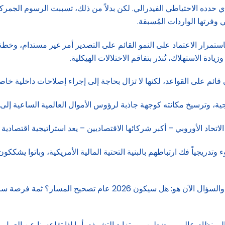
ستمرار الاعتماد على النمو القائم على التصدير أمر غير مستدام، وخطة
ة الاستهلاك، تُنذر بتفاقم الاختلالات الهيكلية.
ائم على القواعد، لكنها لا تزال بحاجة إلى إجراء إصلاحات داخلية خاصة
ية، وترسيخ مكانته كوجهة جاذبة لرؤوس الأموال العالمية الساعية إلى ا
اتحاد الأوروبي – أكبر شركائها الاقتصاديين – يعد استراتيجية اقتصادية 
 وتدريجياً فك ارتباطهم بالبنية التحتية المالية الأمريكية، وباتوا يش
وهكذا، فإن حقيقة الأمور تقول إن 2025 كان عام التغيير الجذري. والس
رار إلى نظام عالمي مضطرب ومتزايد التشرذم. أما إذا تقاعسنا عن ال