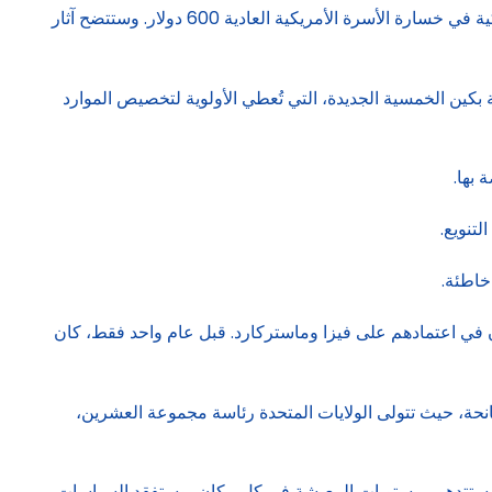
ولولاها، لكان التضخم قد انخفض إلى 2% هذا العام، وهو الهدف الذي حدده الاحتياطي الفيدرالي. لكن بدلاً من ذلك، تسببت الرسوم الجمركية في خسارة الأسرة الأمريكية العادية 600 دولار. وستتضح آثار
 بكين الخمسية الجديدة، التي تُعطي الأولوية لتخصيص الموارد
 بها.
لتنويع.
خاطئة.
ككون في اعتمادهم على فيزا وماستركارد. قبل عام واحد فقط، كان
ؤال الآن هو: هل سيكون 2026 عام تصحيح المسار؟ ثمة فرصة سانحة، حيث تتولى الولايات المتحدة رئاسة مجموعة العشرين،
عمل، ستتدهور مستويات المعيشة في كل مكان، وستفقد السياسات