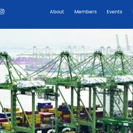
ouTube
Instagram
About
Members
Events