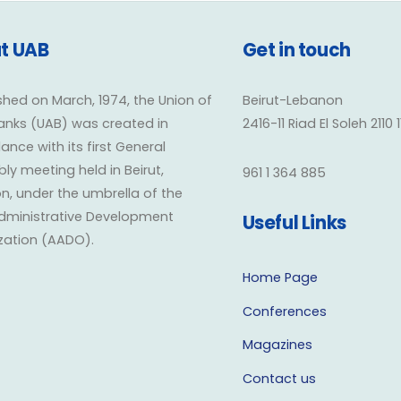
t UAB
Get in touch
shed on March, 1974, the Union of
Beirut-Lebanon
anks (UAB) was created in
2416-11 Riad El Soleh 2110 
nce with its first General
y meeting held in Beirut,
961 1 364 885
n, under the umbrella of the
dministrative Development
Useful Links
zation (AADO).
Home Page
Conferences
Magazines
Contact us