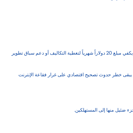
وهي ليست الوحيدة. وستواجه شركات الذكاء الاصطناعي قريبًا تحديًا كبيرًا: فالتكاليف عالية للغاية، ما يعني ضرورة رفع الاشتراكات. ولن يكفي مبلغ 20 دولاراً شهرياً لتغطية التكاليف أو دعم سباق تطوير
خفية، يبقى خطر حدوث تصحيح اقتصادي على غرار فقاعة الإنترنت