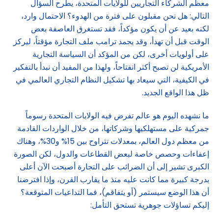
معظم الشركاء التجاريين للولايات المتحدة، يطرح السؤال
التالي: هل نحن مقبلون على فترة من الهدوء؟ الاحتمال وارد،
لكنه بعيد عن أن يكون مؤكداً، فقد تستغرق العاصفة بعض
الوقت قبل أن تهدأ، وقد يجمد ترامب ملف التجارة مؤقتاً، ليركز
على أولويات أخرى، لكن من المؤكد أن السياسة التجارية
الأمريكية لن تصبح أكثر انفتاحاً، ولهذا من المفيد أن نبدأ بالتفكير
في الكيفية، التي سيعاد بها تشكيل النظام التجاري العالمي في
ظل هذا الواقع الجديد.
ما نشهده اليوم هو عالم تفرض فيه الولايات المتحدة رسوماً
جمركية على مستهلكيها وشركاتها، من خلال الواردات القادمة
من معظم دول العالم، بمعدلات تتراوح بين 15% و30%، وهناك
إعفاءات وحصص خاصة لبعض القطاعات والدول، لكن الصورة
الكبرى تشير إلى أن الضرائب على التجارة أصبحت الآن أعلى
بدرجة كبيرة مما كانت عليه منذ ما يقارب القرن، وإذا افترضنا
أن هذا الوضع سيستمر (أو يتفاقم)، فما التداعيات المتوقعة؟
إليكم تساؤلات جوهرية تستحق التأمل: