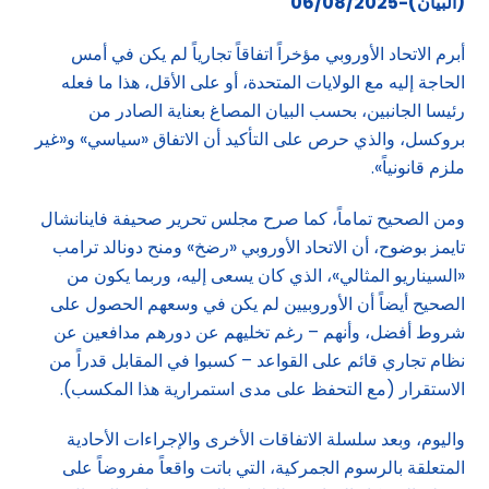
(البيان)-06/08/2025
أبرم الاتحاد الأوروبي مؤخراً اتفاقاً تجارياً لم يكن في أمس
الحاجة إليه مع الولايات المتحدة، أو على الأقل، هذا ما فعله
رئيسا الجانبين، بحسب البيان المصاغ بعناية الصادر من
بروكسل، والذي حرص على التأكيد أن الاتفاق «سياسي» و«غير
ملزم قانونياً».
ومن الصحيح تماماً، كما صرح مجلس تحرير صحيفة فاينانشال
تايمز بوضوح، أن الاتحاد الأوروبي «رضخ» ومنح دونالد ترامب
«السيناريو المثالي»، الذي كان يسعى إليه، وربما يكون من
الصحيح أيضاً أن الأوروبيين لم يكن في وسعهم الحصول على
شروط أفضل، وأنهم – رغم تخليهم عن دورهم مدافعين عن
نظام تجاري قائم على القواعد – كسبوا في المقابل قدراً من
الاستقرار (مع التحفظ على مدى استمرارية هذا المكسب).
واليوم، وبعد سلسلة الاتفاقات الأخرى والإجراءات الأحادية
المتعلقة بالرسوم الجمركية، التي باتت واقعاً مفروضاً على