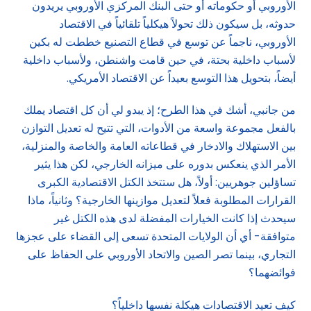
الأوروبي أو حكوماته أو حتى البنك المركزي الأوروبي يريدون
حدوثه، بل سيكون ذلك تحولاً هيكلياً تلقائياً في الاقتصاد
الأوروبي، ناجماً عن توسع في قطاع التصنيع خططت له بكين
لأسباب داخلية بحتة، في حين قامت واشنطن، ولأسباب داخلية
أيضاً، بتحويل هذا التوسع بعيداً عن الاقتصاد الأمريكي.
من جانبي، أشك في هذا الطرح؛ إذ يبدو لي أن كل اقتصاد يملك
بالفعل مجموعة واسعة من الأدوات، التي تتيح له تعديل التوازن
بين الاستهلاك والادخار في قطاعاته العامة والخاصة والمنزلية،
الأمر الذي ينعكس بدوره على ميزانه الخارجي، لكن هذا يثير
تساؤلين جوهريين: أولاً، هل ستتخذ الكتل الاقتصادية الكبرى
القرارات المطلوبة فعلاً لتعديل موازينها الخارجية؟ وثانياً، ماذا
سيحدث إذا كانت الخيارات المفضلة لدى هذه الكتل غير
متوافقة- أي أن الولايات المتحدة تسعى إلى القضاء على عجزها
التجاري، بينما تصر الصين والاتحاد الأوروبي على الحفاظ على
فوائضهما؟
كيف تعيد الاقتصادات هيكلة نفسها داخلياً؟