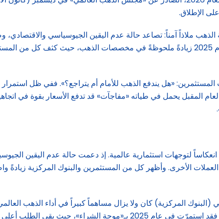
 الذهب ملاذاً آمناً: تصاعد حالة عدم اليقين الجيوسياسي والاقتصادي، 
الأسعار، وفق ما جاء في تقرير «مجلس الذهب العالمي». وشهد عام 2025 زيادةً ملحوظةً في مخصصات 
رياً يشكل توقعات المستثمرين: «هل يندفع الذهب للأمام أم يتراجع؟». ففي ظل اس
عام المقبل يحمل في طياته «مفاجآت» قد تدفع الأسعار بقوة في اتجاهين 
هب في عام 2025 مجرد صدفة، بل كان انعكاساً لتوجهات استثمارية عالمية. إذ دعمت حالة عد
ن العملات الأخرى. وأظهر كل من المستثمرين والبنوك المركزية زيادةً
بنوك المركزية) كان ولا يزال مساهماً كبيراً في أداء الذهب العالمي