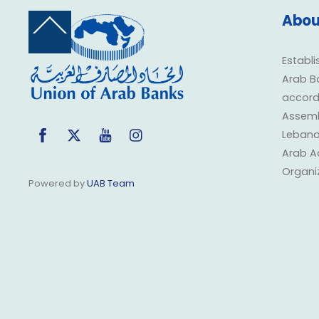
Abou
Back
To
Top
Establi
Arab B
accorda
Assembl
Facebook
Twitter
YouTube
Instagram
Lebano
Arab A
Organi
Powered by
UAB Team