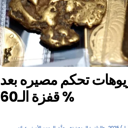
هب اندفاعه في 2026؟ 3 سيناريوهات تحكم مصيره بعد
قفزة الـ60 %
شهد الذهب عام 2025 أداءً استثنائياً، وصفه تقرير توقعات الذهب لعام 2026، الصادر عن «مجلس الذهب العالمي» في ديسمبر (كانون الأول) 2025 بـ«الطفرة المدهشة». وحقَّق المعدن الأصفر عوائد