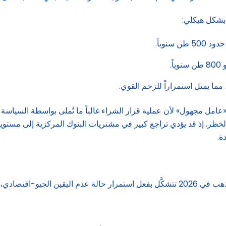
 بشكل هيكلي:
ها «عامل مجهول» لأن عملية قرار الشراء غالباً ما تُملى بواسطة السي
لة واحدة، وهي سيناريو الخطر. إذ قد يؤدي تراجع كبير في مشتريات البنوك المركز
ة.
 أن يتبعها سعر الذهب: