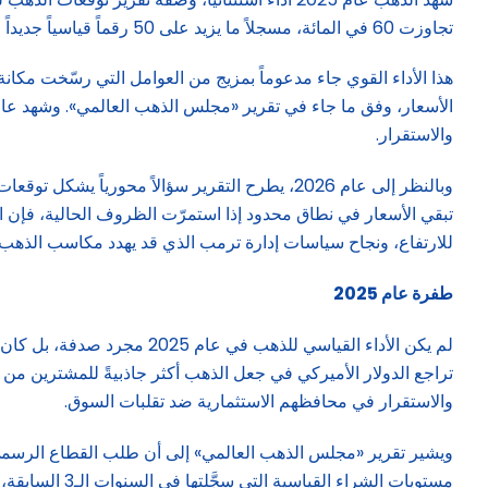
تجاوزت 60 في المائة، مسجلاً ما يزيد على 50 رقماً قياسياً جديداً على الإطلاق.
هذا الأداء القوي جاء مدعوماً بمزيج من العوامل التي رسّخت مكانة
والاستقرار.
وبالنظر إلى عام 2026، يطرح التقرير سؤالاً محو
تبقي الأسعار في نطاق محدود إذا استمرّت الظروف الحالية، فإن ال
للارتفاع، ونجاح سياسات إدارة ترمب الذي قد يهدد مكاسب الذهب.
طفرة عام 2025
لم يكن الأداء القياسي للذ
تراجع الدولار الأميركي في جعل الذهب أكثر جاذبيةً للمشترين م
والاستقرار في محافظهم الاستثمارية ضد تقلبات السوق.
ويشير تقرير «مجلس الذهب العالمي» إلى أن طلب القطاع الرسمي (ال
مستويات الشراء القياسية التي سجَّلتها في السنوات الـ3 السابقة، فقد استمرّت في عام 2025 بـ«موجة الشراء»، حيث بقي الطلب أعلى بكثير من المتوسط التاريخي.