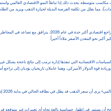
لذهب مكاسب متوسطة. يحدث ذلك إذا تباطأ النمو الاقتصادي العالمي واست
دات)، مما يقلل من تكلفة الفرصة البديلة لحيازة الذهب ويزيد من الطلب
هذا هو السيناريو الأكثر تفاؤلاً لمشتري الذهب، ويتمثل في حدوث ت
ز أكبر نحو المعدن الأصفر ملاذاً أخيراً.
ت السياسات الاقتصادية التي تنفذها إدارة ترمب إلى نتائج ناجحة بشكل غي
يادة قوة الدولار الأميركي، وهما عاملان تاريخيان يؤديان إلى تراجع أ
على ال
 قدرته على عكس التوقعات في 2025، ومن المرجح أن يستمر في إظهار حساسية بالغة تجاه أي تغ