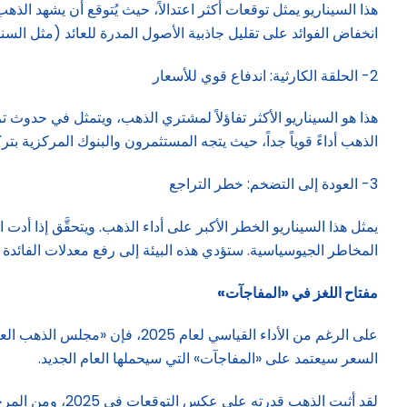
هذا السيناريو يمثل توقعات أكثر اعتدالاً، حيث يُتوقع أن يشهد ا
انخفاض الفوائد على تقليل جاذبية الأصول المدرة للعائد (مثل السن
2- الحلقة الكارثية: اندفاع قوي للأسعار
الذهب أداءً قوياً جداً، حيث يتجه المستثمرون والبنوك المركزية بتركي
3- العودة إلى التضخم: خطر التراجع
يمثل هذا السيناريو الخطر الأكبر على أداء الذهب. ويتحقَّق إذا أد
المخاطر الجيوسياسية. ستؤدي هذه البيئة إلى رفع معدلات الفائدة وز
مفتاح اللغز في «المفاجآت
»
السعر سيعتمد على «المفاجآت» التي سيحملها العام الجديد.
لقد أثبت الذهب