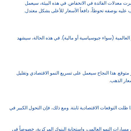
مرت معدلات الفائدة في الانخفاض. في هذه البيئة، سيعمل
 عليه بوصفه تحوطاً، دافعاً الأسعار للأعلى بشكل معتدل.
راجع اقتصادي أكثر حدة في عام 2026، يترافق مع تصاعد في المخاطر العالمية (سواء جيوسياسية أو مالية). في هذه الحالة، سيشهد
ر متوقع. هذا النجاح سيعمل على تسريع النمو الاقتصادي وتقليل
سعار الذهب.
رغم من الأداء القياسي لعام 2025، فإن «مجلس الذهب العالمي» يرى أن سعر الذهب قد يظل في نطاقه الحالي في بداية 2026 إذا ظلت التوقعات الاقتصادية ثابتة. ومع ذلك، فإن التحول الكبير في
ييرات غير متوقعة في مسارات النمو العالمي، واستجابة البنوك المركزية، خصوصاً في