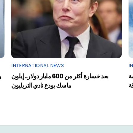
INTERNATIONAL NEWS
I
ة
بعد خسارة أكثر من 600 مليار دولار.. إيلون
ر
ة
ماسك يودع نادي التريليون