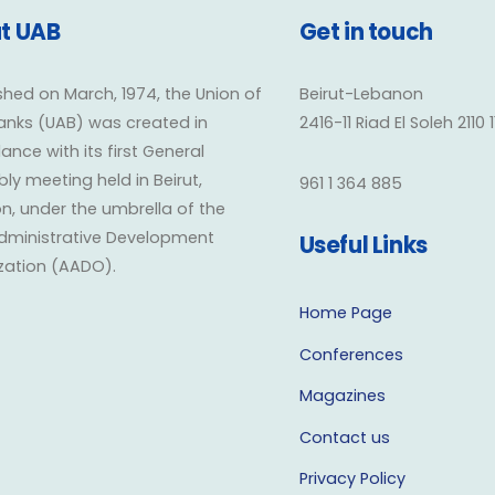
t UAB
Get in touch
shed on March, 1974, the Union of
Beirut-Lebanon
anks (UAB) was created in
2416-11 Riad El Soleh 2110 
nce with its first General
y meeting held in Beirut,
961 1 364 885
n, under the umbrella of the
dministrative Development
Useful Links
zation (AADO).
Home Page
Conferences
Magazines
Contact us
Privacy Policy