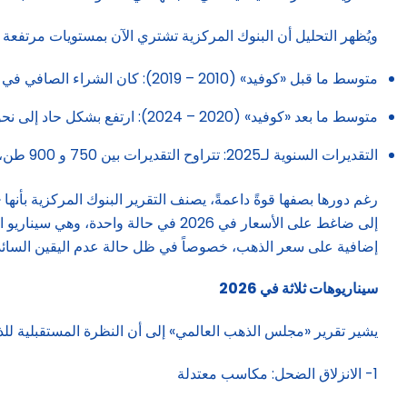
ويُظهر التحليل أن البنوك المركزية تشتري الآن بمستويات مرتفعة
متوسط ما قبل «كوفيد» (2010 – 2019): كان الشراء الصافي في حدود 500 طن سنوياً.
متوسط ما بعد «كوفيد» (2020 – 2024): ارتفع بشكل حاد إلى نحو 800 طن سنوياً.
التقديرات السنوية لـ2025: تتراوح التقديرات بين 750 و 900 طن، مما يمثل استمراراً للزخم القوي.
رغم دورها بصفها قوةً داعمةً، يصنف التقرير البنوك المركزية بأن
إلى ضاغط على الأسعار في 2026 في حا
إضافية على سعر الذهب، خصوصاً في ظل حالة عدم اليقين السائد
سيناريوهات ثلاثة في 2026
يشير تقرير «مجلس الذهب العالمي» إلى أن النظرة المستقبلية للذهب في 2026 تتشكَّل بفعل استمرار حالة عدم اليقين الجيو-اقتصادي، ويحدد 3 سيناريوهات رئيسية محتملة يمكن
1- الانزلاق الضحل: مكاسب معتدلة