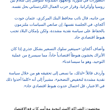
التطورات في سوريا، والجهود المبذولة للتوصل إلى سلام بين
روسيا وأوكرانيا، وقرار حزب العمال الكردستاني بحل نفسه.
من جانبه، قال نائب محافظ البنك المركزي، عثمان جودت
أكجاي، في الجلسة نفسها، إن صانعي السياسات ملتزمون
بالحفاظ على سياسة نقدية مشددة، ولكن بإمكان البلاد تجنب
هبوط اقتصادي حاد.
وأضاف أكجاي: «سيتغير سلوك التسعير بشكل جذري إذا كان
الأتراك يخشون هبوطاً اقتصادياً حاداً، مما سيسرع من عملية
التوحيد، وهو ما سيساعدنا».
وأردف قائلاً: «لذلك، ما نسعى إلى تحقيقه هو من خلال سياسة
نقدية مشددة لتخفيض التضخم»، مشيراً إلى أنه «كلما أخذوا ذلك
في الاعتبار، قل احتمال حدوث هبوط اقتصادي حاد».
مختصون: الشراكة الاستراتيجية مع أميركا ترفع الاقتصاد