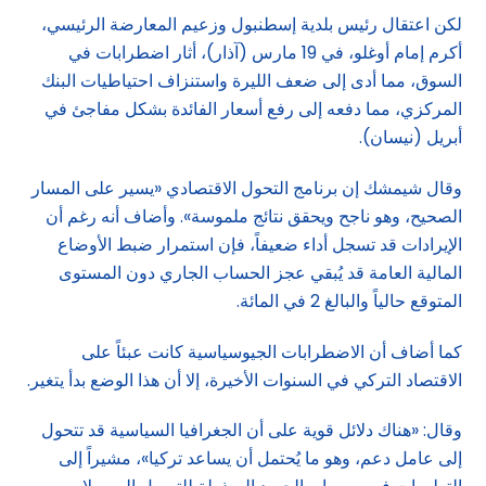
لكن اعتقال رئيس بلدية إسطنبول وزعيم المعارضة الرئيسي،
أكرم إمام أوغلو، في 19 مارس (آذار)، أثار اضطرابات في
السوق، مما أدى إلى ضعف الليرة واستنزاف احتياطيات البنك
المركزي، مما دفعه إلى رفع أسعار الفائدة بشكل مفاجئ في
أبريل (نيسان).
وقال شيمشك إن برنامج التحول الاقتصادي «يسير على المسار
الصحيح، وهو ناجح ويحقق نتائج ملموسة». وأضاف أنه رغم أن
الإيرادات قد تسجل أداء ضعيفاً، فإن استمرار ضبط الأوضاع
المالية العامة قد يُبقي عجز الحساب الجاري دون المستوى
المتوقع حالياً والبالغ 2 في المائة.
كما أضاف أن الاضطرابات الجيوسياسية كانت عبئاً على
الاقتصاد التركي في السنوات الأخيرة، إلا أن هذا الوضع بدأ يتغير.
وقال: «هناك دلائل قوية على أن الجغرافيا السياسية قد تتحول
إلى عامل دعم، وهو ما يُحتمل أن يساعد تركيا»، مشيراً إلى