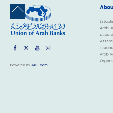
Abou
Back
To
Top
Establi
Arab B
accorda
Assembl
Facebook
Twitter
YouTube
Instagram
Lebano
Arab A
Organi
Powered by
UAB Team