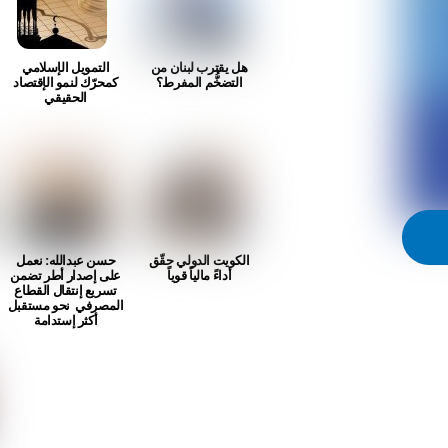
هل يقترب لبنان من
التمويل الإسلامي
التضخُّم المفرط؟
كمحرّك لنمو الإقتصاد
الحقيقي
الكويت الدولي حقّق
حسن عبدالله: نعمل
أداءً مالياً قوياً
على إصدار أطر تضمن
تسريع إنتقال القطاع
المصرفي نحو مستقبل
أكثر إستدامة