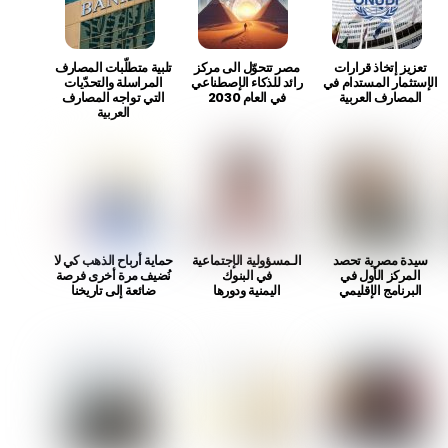
تعزيز إتخاذ قرارات
مصر تتحوّل الى مركز
تلبية متطلّبات المصارف
الإستثمار المستدام في
رائد للذكاء الإصطناعي
المراسلة والتحدّيات
المصارف العربية
في العام 2030
التي تواجه المصارف
العربية
سيدة مصرية تحصد
الـمسؤولية الإجتماعية
حماية أرباح الذهب كي لا
المركز الأول في
في البنوك
نُضيف مرة أخرى فرصة
البرنامج الإقليمي
اليمنية ودورها
ضائعة إلى تاريخنا