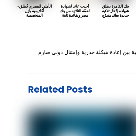
بنك القاهرة يطلق
أحدث عائد لشهادة
«الأهلي المصري يُطلق
شهادة إدّخار ثلاثية
القمّة الثلاثية من بنك
أكاديمية بازل
جديدة بعائد متدرّج
مصر وبفائدة ثابتة
المتخصصة
ة بين إعادة هيكلة جذرية وإمتثال دولي صارم
Related Posts