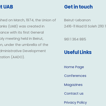
t UAB
Get in touch
shed on March, 1974, the Union of
Beirut-Lebanon
anks (UAB) was created in
2416-11 Riad El Soleh 2110 
nce with its first General
y meeting held in Beirut,
961 1 364 885
n, under the umbrella of the
dministrative Development
Useful Links
zation (AADO).
Home Page
Conferences
Magazines
Contact us
Privacy Policy