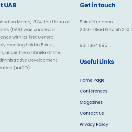
t UAB
Get in touch
shed on March, 1974, the Union of
Beirut-Lebanon
anks (UAB) was created in
2416-11 Riad El Soleh 2110 
nce with its first General
y meeting held in Beirut,
961 1 364 885
n, under the umbrella of the
dministrative Development
Useful Links
zation (AADO).
Home Page
Conferences
Magazines
Contact us
Privacy Policy