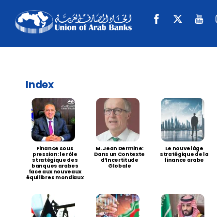
Skip
Facebook
Twitter
Y
to
content
Index
Finance sous
M. Jean Dermine:
Le nouvelâge
pression: le rôle
Dans un Contexte
stratégique de la
stratégique des
d’Incertitude
finance arabe
banques arabes
Globale
face aux nouveaux
équilibres mondiaux