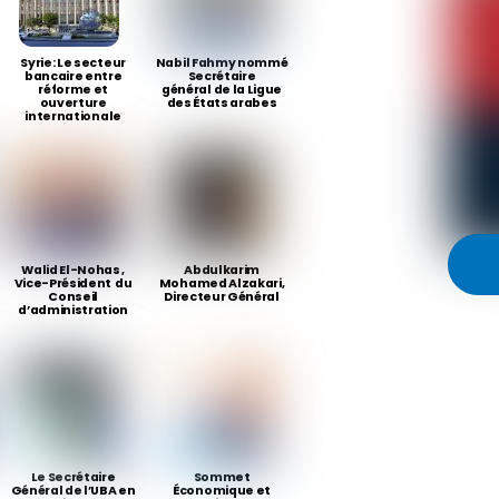
Syrie: Le secteur
Nabil Fahmy nommé
bancaire entre
Secrétaire
réforme et
général de la Ligue
ouverture
des États arabes
internationale
Walid El-Nohas ,
Abdulkarim
Vice-Président du
Mohamed Alzakari,
Conseil
Directeur Général
d’administration
Le Secrétaire
Sommet
Général de l’UBA en
Économique et