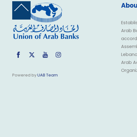
Abou
Back
To
Top
Establi
Arab B
accorda
Assembl
Facebook
Twitter
YouTube
Instagram
Lebano
Arab A
Organi
Powered by
UAB Team