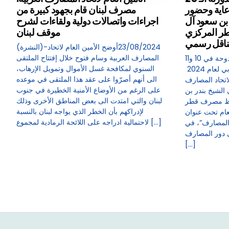
رعاية وحضور
مصرف لبنان قام بجهود كبيرة من
بن سعود آل
اجراءات واتصالات دولية ولقاءات لشرح
ر المركزي
موقف لبنان
لناقل رسمي
(النشرة)-23/08/2024أوضح الأمين العام لاتحاد
المصارف العربية وسام فتوح خلال إفتتاح الملتقى
تستضيف العاصمة القطرية الدوحة في 10 و11
السنوي لمكافحة غسل الأموال وتمويل الإرهاب،
سبتمبر المؤتمر المصرفي العربي لعام 2024
الى أنهم أصرّوا على عقد هذا الملتقى في موعده
الخامسة والعشرون (25) لاتحاد المصارف
على الرغم من الأوضاع الأمنية الخطيرة في جنوب
الشيخ بندر بن
لبنان والتي امتدت الى بعض المناطق الأخرى وذلك
فظ مصرف قطر
لإدراكهم بأن الخطر الذي يواجه لبنان بالنسبة
لعام تحت عنوان
لاحتمالية ادراجه على اللائحة الرمادية لمجموع […]
 المصارف”، في
 دور المصارف
[…]