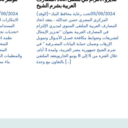
العربية بشرم الشيخ
(الوفد)-05/06/2024تحت رعاية محافظ البنك
المركزي المصري حسن عبدالله ، يعقد اتحاد
الابتكارات ا
المصارف العربية الملتقى السنوي لمديري الإلتزام
المستدامة
في المصارف العربية بعنوان: “تعـزيز الإمتثال
«تحديات تحق
لتشريعات وضوابط مكافحة غسـل الأمـوال وتمويل
نظمه ات
الإرهاب وضمان حماية البيانات المصـرفية ” في
المتح
شرم الشيخ جمهورية مصر العربية، ولمدة 3 أيام،
المت
خلال الفترة من 6 إلي 8 يونيو الجاريويعقد الملتقي
والمنظمات ال
بالتعاون مع وحدة […]
بناء م