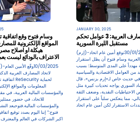
25
JANUARY 30, 2025
اتحاد المصارف العربية: 3 عوامل تحكم
وسام فتوح وقع اتفاقية ت
مستقبل الليرة السورية
المواقع الإلكترونية للمصار
هيكلة او اصلاح مص
(إرم)-30/01/2025توقع أمين عام اتحاد
الاعتراف بالودائع ليست بعم
لعربية وسام فتوح أن يظل استقرار
ة مهدداً على المدى المتوسط؛ بسبب
د من العوامل الاقتصادية والسياسية
لاتحاد المصارف العربية الدك
في حديث خاص لـ«إرم بزنس»، قال
اتفاقية تعاون 
اد السوري يواجه تحديات كبيرة مثل
المعلومات والمواقع الإلكت
 الاحتياطيات النقدية، وضعف الثقة
والمؤسسات المالية العربية، في مقر 
مالي، مما ينعكس سلباً على استقرار
للاتحاد، في حضور ممثلي
والمؤسسات المالية.فتوحبعد النشي
فتوح:” إننا اليوم بصدد توقيع اتفا
اكبر الشركات في العالم والمعترف 