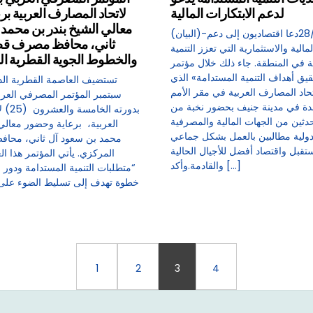
لدعم الابتكارات المالية
لاتحاد المصارف العربية ب
معالي الشيخ بندر بن محمد 
(البيان)-28/06/2024دعا اقتصاديون إلى دعم
ثاني، محافظ مصرف قط
لمالية والاستثمارية التي تعزز التنمية
والخطوط الجوية القطرية ا
 في المنطقة. جاء ذلك خلال مؤتمر
يق أهداف التنمية المستدامة» الذي
حاد المصارف العربية في مقر الأمم
دة في مدينة جنيف بحضور نخبة من
بدورته 
حدثين من الجهات المالية والمصرفية
العربية، برعاية وحضور معالي 
دولية مطالبين بالعمل بشكل جماعي
محمد بن سعود آل ثاني، محا
ستقبل واقتصاد أفضل للأجيال الحالية
المركزي. يأتي المؤتمر هذا ا
والقادمة.وأكد […]
“متطلبات التنمية المستدامة ودور
خطوة تهدف إلى تسليط الضوء على
1
2
3
4