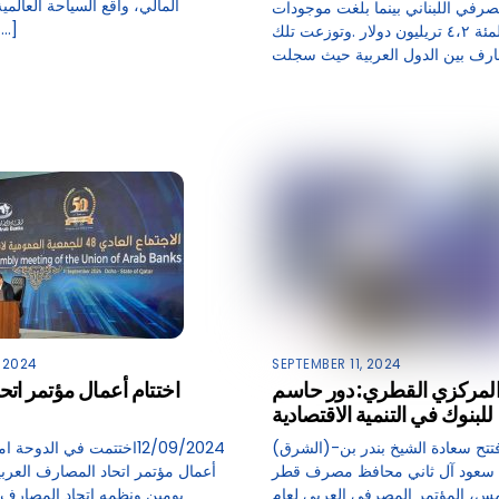
المالي، واقع السياحة العالمية
صرفي اللبناني بينما بلغت موجودات
المصارف في
المصارف المئة ٤،٢ تريليون دولار .وتوزعت تلك
 2024
SEPTEMBER 11, 2024
لمركزي القطري: دور حاسم
اختتام أعمال مؤتمر ات
للبنوك في التنمية الاقتصادية
(الشرق)-11/09/2024افتتح سعادة الشيخ بندر بن
سعود آل ثاني محافظ مصرف قطر
أعمال مؤتمر اتحاد المصارف العربي
س، المؤتمر المصرفي العربي لعام
يومين ونظمه اتحاد المصارف 