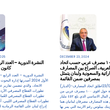
2025
DECEMBER 23, 2024
اقوى ١٠٠ مصرف عربي حسب اتحاد
النشرة الدورية – العدد ال
عربية.. الصراع بين المصارف
كانون الأ
اراتية والسعودية ولبنان يتمثل
النشرة الدورية – العدد الرابع 
بمصرفين ضمن القائمة
الأول 2024 أصدرتها إدارة ال
الاتحاد، والذي تتضمن تقارير 
(الديار)-23/12/2024اطلق اتحاد المصارف
تطورات القطاع المصرفي الأردن
العربية دراسة حول اقوى ١٠٠ مصرف عربي من
تطورات القطاع المصرفي العُما
حيث رأس المال الاساسي الذي بلغ ٤٥٢ مليار
تطورات القطاع المصرفي الليبي، أ
 هذه المصارف مصرفان لبنانيان هما
إدراج لبنان على القائمة الرمادية
نك بيبلوس رغم الازمة التي يمر بها