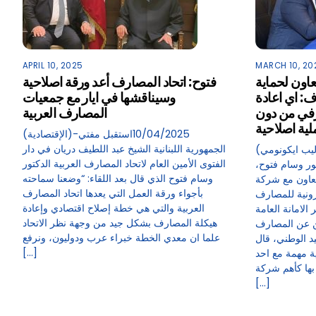
APRIL 10, 2025
MARCH 10, 20
عاون لحماية
فتوح: اتحاد المصارف أعد ورقة اصلاحية
ف: اي اعادة
وسيناقشها في ايار مع جمعيات
رفي من دون
المصارف العربية
لية اصلاحية
(الإقتصادية)-10/04/2025استقبل مفتي
الجمهورية اللبنانية الشيخ عبد اللطيف دريان في دار
(ليب ايكونومي)-10/03/2025وقّع الأمين العام
الفتوى الأمين العام لاتحاد المصارف العربية الدكتور
تور وسام فتوح،
وسام فتوح الذي قال بعد اللقاء: “وضعنا سماحته
مع شركة ReSecurity لحماية
بأجواء ورقة العمل التي يعدها اتحاد المصارف
رونية للمصارف
العربية والتي هي خطة إصلاح اقتصادي وإعادة
الامانة العامة
هيكلة المصارف بشكل جيد من وجهة نظر الاتحاد
ن عن المصارف
علما ان معدي الخطة خبراء عرب ودوليون، ونرفع
د الوطني، قال
[…]
قية مهمة مع احد
بها كأهم شركة
[…]