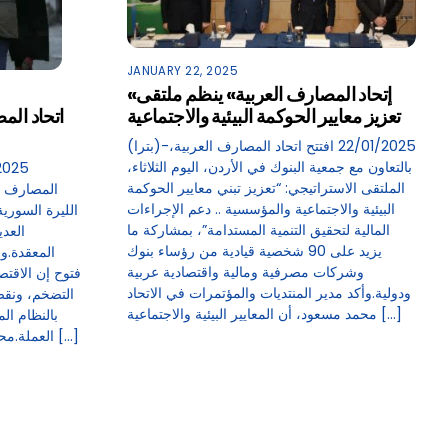
JANUARY 22, 2025
«إتحاد المصارف العربية» ينظم ملتقى
تعزيز معايير الحوكمة البيئية والاجتماعية
(بترا)-22/01/2025 افتتح اتحاد المصارف العربية،
بالتعاون مع جمعية البنوك في الأردن، اليوم الثلاثاء،
الملتقى الاستراتيجي: “تعزيز تبني معايير الحوكمة
المصارف ا
البيئية والاجتماعية والمؤسسية .. دعم الإجراءات
الليرة السوري
المالية لتحقيق التنمية المستدامة”، بمشاركة ما
العدي
يزيد على 90 شخصية قيادية من رؤساء بنوك
المعقدة.و
وشركات مصرفية ومالية واقتصادية عربية
فتوح إن الاقتص
ودولية.وأكد مدير المنتديات والمؤتمرات في الاتحاد
التضخم، ونقص
محمد مسعود، أن المعايير البيئية والاجتماعية […]
بالنظام ال
العملة.محددات الاستقرار لكن أمين عام اتحاد […]