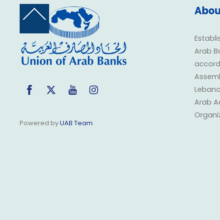
Abou
Back
To
Top
Establi
Arab B
accorda
Assembl
Facebook
Twitter
YouTube
Instagram
Lebano
Arab A
Organi
Powered by
UAB Team