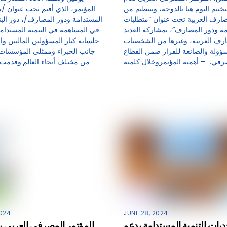
 سيختتم اليوم هنا بالدوحة، وبتنظيم من
المؤتمر، الذي أقيم تحت عنوان /م
مصارف العربية تحت عنوان “متطلبات
المستدامة ودور المصارف/، دور ال
امة ودور المصارف”، بمشاركة العديد
في المساهمة في التنمية المستدا
رف العربية، وغيرها من الشخصيات
جلساته كبار المسؤولين الماليين وا
ؤولة والصانعة للقرار ضمن القطاع
جانب الخبراء وممثلي المؤسسات ا
من مختلف أنحاء العالم.وقدمت 
024
JUNE 28, 2024
يات التنمية المستدامة يدعو