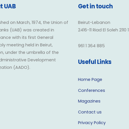
t UAB
Get in touch
shed on March, 1974, the Union of
Beirut-Lebanon
anks (UAB) was created in
2416-11 Riad El Soleh 2110 
nce with its first General
y meeting held in Beirut,
961 1 364 885
n, under the umbrella of the
dministrative Development
Useful Links
zation (AADO).
Home Page
Conferences
Magazines
Contact us
Privacy Policy