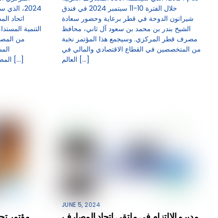
خلال الفترة 10-11 سبتمبر 2024 في فندق
2024، الذي
شيراتون الدوحة في قطر برعاية وحضور سعادة
اتحاد ال
الشيخ بندر بن محمد بن سعود آل ثاني، محافظ
التنمية المستد
مصرف قطر المركزي. وسيجمع هذا المؤتمر نخبة
من المصا
من المتخصصين في القطاع الاقتصادي والمالي في
المس
العالم […]
المصرفي. – أهمية المؤتمروخلال كلمته […]
JUNE 5, 2024
مديرو الالتزام في ملتقى اتحاد المصارف
مؤتمر تحد